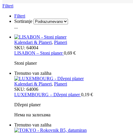
Filteri
Filteri
Sortiranje
...
Kalendari & Planeri
,
Planeri
SKU:
64004
LISABON – Stoni planer
0,69
€
Stoni planer
Trenutno van zaliha
Kalendari & Planeri
,
Planeri
SKU:
64006
LUXEMBOURG – Džepni planer
0,19
€
Džepni planer
Нема на залихама
Trenutno van zaliha