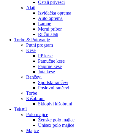
Ostali privesci
Alati
Izviđačka oprema
Auto oprema
Lampe
Merni pribor
Ručni alati
Torbe & Putovanje
Putni program
Kese
PP kese
Pamučne kese
Papirne kese
Juta kese
Rančevi
Sportski rančevi
Poslovni rančevi
Torbe
Kišobrani
Sklopivi kišobrani
Tekstil
Polo majice
Ženske polo majice
Unisex polo majice
Majice