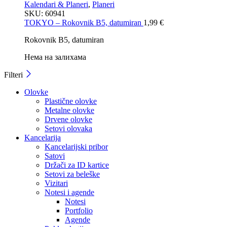
Kalendari & Planeri
,
Planeri
SKU:
60941
TOKYO – Rokovnik B5, datumiran
1,99
€
Rokovnik B5, datumiran
Нема на залихама
Filteri
Olovke
Plastične olovke
Metalne olovke
Drvene olovke
Setovi olovaka
Kancelarija
Kancelarijski pribor
Satovi
Držači za ID kartice
Setovi za beleške
Vizitari
Notesi i agende
Notesi
Portfolio
Agende