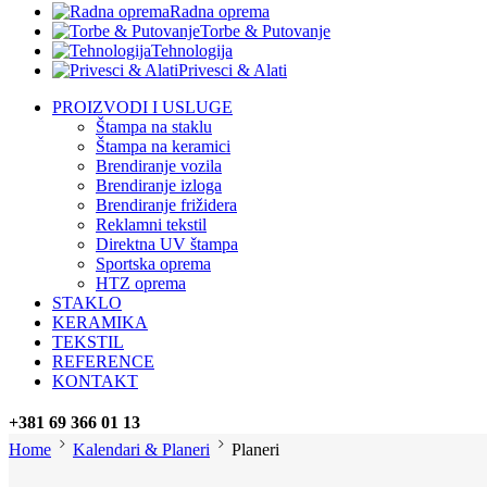
Radna oprema
Torbe & Putovanje
Tehnologija
Privesci & Alati
PROIZVODI I USLUGE
Štampa na staklu
Štampa na keramici
Brendiranje vozila
Brendiranje izloga
Brendiranje frižidera
Reklamni tekstil
Direktna UV štampa
Sportska oprema
HTZ oprema
STAKLO
KERAMIKA
TEKSTIL
REFERENCE
KONTAKT
+381 69 366 01 13
Home
Kalendari & Planeri
Planeri