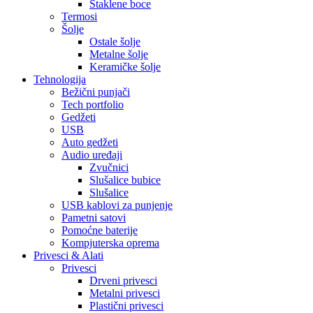
Staklene boce
Termosi
Šolje
Ostale šolje
Metalne šolje
Keramičke šolje
Tehnologija
Bežični punjači
Tech portfolio
Gedžeti
USB
Auto gedžeti
Audio uređaji
Zvučnici
Slušalice bubice
Slušalice
USB kablovi za punjenje
Pametni satovi
Pomoćne baterije
Kompjuterska oprema
Privesci & Alati
Privesci
Drveni privesci
Metalni privesci
Plastični privesci