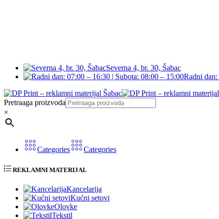
Severna 4, br. 30, Šabac
Radni dan: 
Pretraaga proizvoda
×
Categories
Categories
REKLAMNI MATERIJAL
Kancelarija
Kućni setovi
Olovke
Tekstil