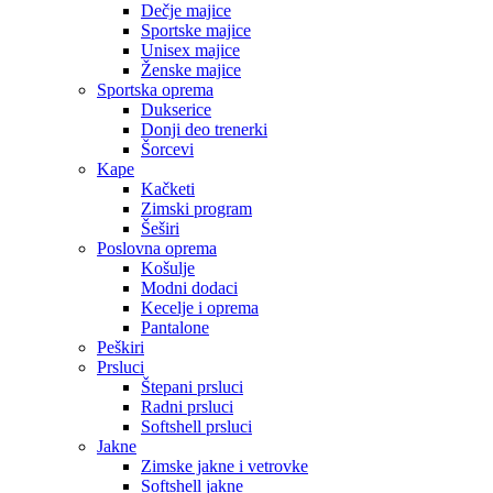
Dečje majice
Sportske majice
Unisex majice
Ženske majice
Sportska oprema
Dukserice
Donji deo trenerki
Šorcevi
Kape
Kačketi
Zimski program
Šeširi
Poslovna oprema
Košulje
Modni dodaci
Kecelje i oprema
Pantalone
Peškiri
Prsluci
Štepani prsluci
Radni prsluci
Softshell prsluci
Jakne
Zimske jakne i vetrovke
Softshell jakne