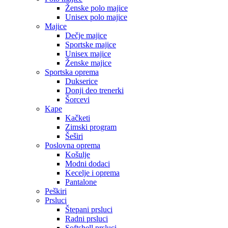
Ženske polo majice
Unisex polo majice
Majice
Dečje majice
Sportske majice
Unisex majice
Ženske majice
Sportska oprema
Dukserice
Donji deo trenerki
Šorcevi
Kape
Kačketi
Zimski program
Šeširi
Poslovna oprema
Košulje
Modni dodaci
Kecelje i oprema
Pantalone
Peškiri
Prsluci
Štepani prsluci
Radni prsluci
Softshell prsluci