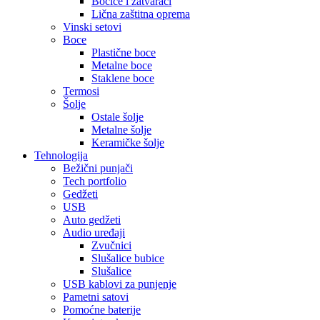
Bočice i zatvarači
Lična zaštitna oprema
Vinski setovi
Boce
Plastične boce
Metalne boce
Staklene boce
Termosi
Šolje
Ostale šolje
Metalne šolje
Keramičke šolje
Tehnologija
Bežični punjači
Tech portfolio
Gedžeti
USB
Auto gedžeti
Audio uređaji
Zvučnici
Slušalice bubice
Slušalice
USB kablovi za punjenje
Pametni satovi
Pomoćne baterije