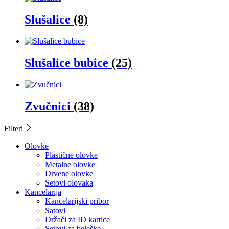
Slušalice
(8)
Slušalice bubice
(25)
Zvučnici
(38)
Filteri
Olovke
Plastične olovke
Metalne olovke
Drvene olovke
Setovi olovaka
Kancelarija
Kancelarijski pribor
Satovi
Držači za ID kartice
Setovi za beleške