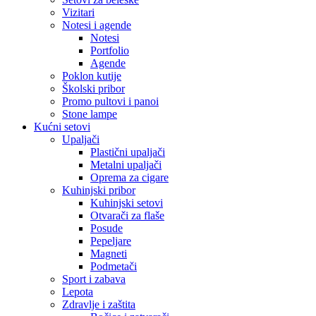
Vizitari
Notesi i agende
Notesi
Portfolio
Agende
Poklon kutije
Školski pribor
Promo pultovi i panoi
Stone lampe
Kućni setovi
Upaljači
Plastični upaljači
Metalni upaljači
Oprema za cigare
Kuhinjski pribor
Kuhinjski setovi
Otvarači za flaše
Posude
Pepeljare
Magneti
Podmetači
Sport i zabava
Lepota
Zdravlje i zaštita