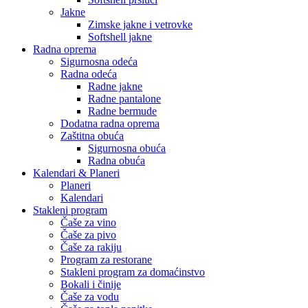
Jakne
Zimske jakne i vetrovke
Softshell jakne
Radna oprema
Sigurnosna odeća
Radna odeća
Radne jakne
Radne pantalone
Radne bermude
Dodatna radna oprema
Zaštitna obuća
Sigurnosna obuća
Radna obuća
Kalendari & Planeri
Planeri
Kalendari
Stakleni program
Čaše za vino
Čaše za pivo
Čaše za rakiju
Program za restorane
Stakleni program za domaćinstvo
Bokali i činije
Čaše za vodu