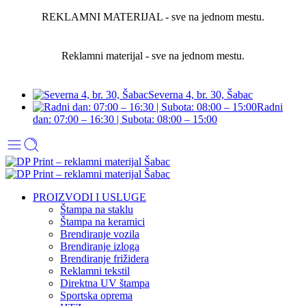
REKLAMNI MATERIJAL - sve na jednom mestu.
Reklamni materijal - sve na jednom mestu.
Severna 4, br. 30, Šabac
Radni
dan: 07:00 – 16:30 | Subota: 08:00 – 15:00
PROIZVODI I USLUGE
Štampa na staklu
Štampa na keramici
Brendiranje vozila
Brendiranje izloga
Brendiranje frižidera
Reklamni tekstil
Direktna UV štampa
Sportska oprema