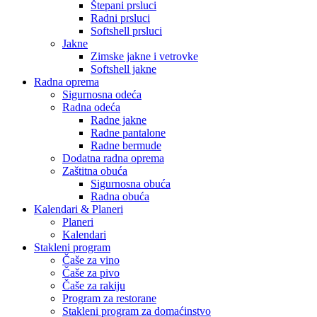
Štepani prsluci
Radni prsluci
Softshell prsluci
Jakne
Zimske jakne i vetrovke
Softshell jakne
Radna oprema
Sigurnosna odeća
Radna odeća
Radne jakne
Radne pantalone
Radne bermude
Dodatna radna oprema
Zaštitna obuća
Sigurnosna obuća
Radna obuća
Kalendari & Planeri
Planeri
Kalendari
Stakleni program
Čaše za vino
Čaše za pivo
Čaše za rakiju
Program za restorane
Stakleni program za domaćinstvo