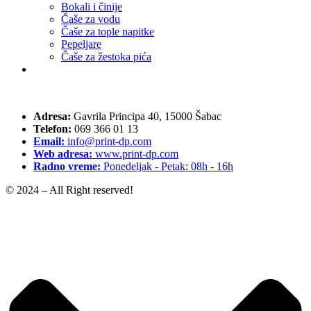
Bokali i činije
Čaše za vodu
Čaše za tople napitke
Pepeljare
Čaše za žestoka pića
Adresa:
Gavrila Principa 40, 15000 Šabac
Telefon:
069 366 01 13
Email:
info@print-dp.com
Web adresa:
www.print-dp.com
Radno vreme:
Ponedeljak - Petak: 08h - 16h
© 2024 – All Right reserved!