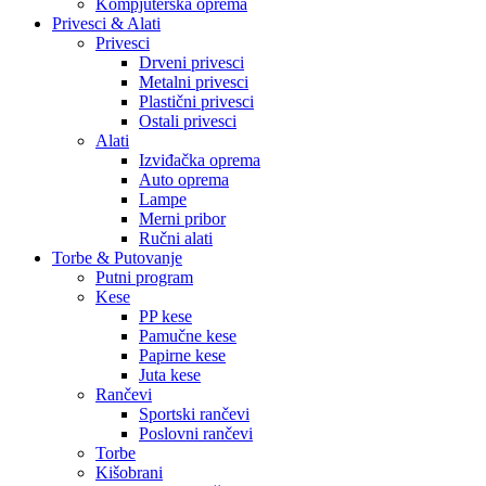
Kompjuterska oprema
Privesci & Alati
Privesci
Drveni privesci
Metalni privesci
Plastični privesci
Ostali privesci
Alati
Izviđačka oprema
Auto oprema
Lampe
Merni pribor
Ručni alati
Torbe & Putovanje
Putni program
Kese
PP kese
Pamučne kese
Papirne kese
Juta kese
Rančevi
Sportski rančevi
Poslovni rančevi
Torbe
Kišobrani