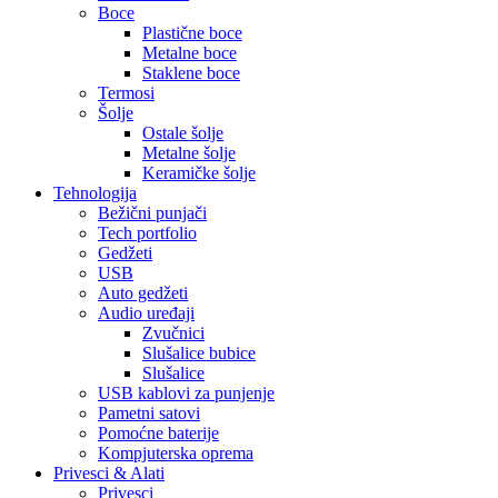
Boce
Plastične boce
Metalne boce
Staklene boce
Termosi
Šolje
Ostale šolje
Metalne šolje
Keramičke šolje
Tehnologija
Bežični punjači
Tech portfolio
Gedžeti
USB
Auto gedžeti
Audio uređaji
Zvučnici
Slušalice bubice
Slušalice
USB kablovi za punjenje
Pametni satovi
Pomoćne baterije
Kompjuterska oprema
Privesci & Alati
Privesci