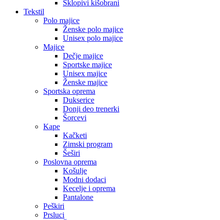
Sklopivi kišobrani
Tekstil
Polo majice
Ženske polo majice
Unisex polo majice
Majice
Dečje majice
Sportske majice
Unisex majice
Ženske majice
Sportska oprema
Dukserice
Donji deo trenerki
Šorcevi
Kape
Kačketi
Zimski program
Šeširi
Poslovna oprema
Košulje
Modni dodaci
Kecelje i oprema
Pantalone
Peškiri
Prsluci