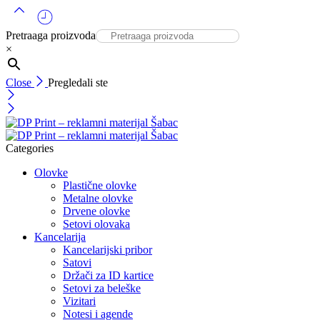
Pretraaga proizvoda
×
Close
Pregledali ste
Categories
Olovke
Plastične olovke
Metalne olovke
Drvene olovke
Setovi olovaka
Kancelarija
Kancelarijski pribor
Satovi
Držači za ID kartice
Setovi za beleške
Vizitari
Notesi i agende