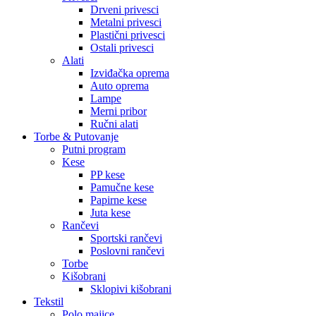
Drveni privesci
Metalni privesci
Plastični privesci
Ostali privesci
Alati
Izviđačka oprema
Auto oprema
Lampe
Merni pribor
Ručni alati
Torbe & Putovanje
Putni program
Kese
PP kese
Pamučne kese
Papirne kese
Juta kese
Rančevi
Sportski rančevi
Poslovni rančevi
Torbe
Kišobrani
Sklopivi kišobrani
Tekstil
Polo majice