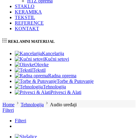
HTZ oprema
STAKLO
KERAMIKA
TEKSTIL
REFERENCE
KONTAKT
REKLAMNI MATERIJAL
Kancelarija
Kućni setovi
Olovke
Tekstil
Radna oprema
Torbe & Putovanje
Tehnologija
Privesci & Alati
Home
Tehnologija
Audio uređaji
Filteri
Filteri