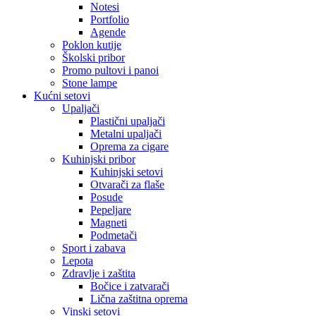
Notesi
Portfolio
Agende
Poklon kutije
Školski pribor
Promo pultovi i panoi
Stone lampe
Kućni setovi
Upaljači
Plastični upaljači
Metalni upaljači
Oprema za cigare
Kuhinjski pribor
Kuhinjski setovi
Otvarači za flaše
Posude
Pepeljare
Magneti
Podmetači
Sport i zabava
Lepota
Zdravlje i zaštita
Bočice i zatvarači
Lična zaštitna oprema
Vinski setovi