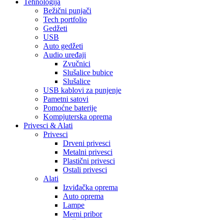
Tehnologija
Bežični punjači
Tech portfolio
Gedžeti
USB
Auto gedžeti
Audio uređaji
Zvučnici
Slušalice bubice
Slušalice
USB kablovi za punjenje
Pametni satovi
Pomoćne baterije
Kompjuterska oprema
Privesci & Alati
Privesci
Drveni privesci
Metalni privesci
Plastični privesci
Ostali privesci
Alati
Izviđačka oprema
Auto oprema
Lampe
Merni pribor