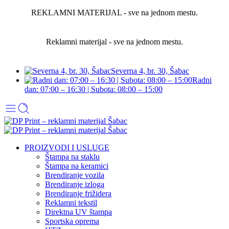
REKLAMNI MATERIJAL - sve na jednom mestu.
Reklamni materijal - sve na jednom mestu.
Severna 4, br. 30, Šabac
Radni
dan: 07:00 – 16:30 | Subota: 08:00 – 15:00
PROIZVODI I USLUGE
Štampa na staklu
Štampa na keramici
Brendiranje vozila
Brendiranje izloga
Brendiranje frižidera
Reklamni tekstil
Direktna UV štampa
Sportska oprema