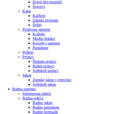
Donji deo trenerki
Šorcevi
Kape
Kačketi
Zimski program
Šeširi
Poslovna oprema
Košulje
Modni dodaci
Kecelje i oprema
Pantalone
Peškiri
Prsluci
Štepani prsluci
Radni prsluci
Softshell prsluci
Jakne
Zimske jakne i vetrovke
Softshell jakne
Radna oprema
Sigurnosna odeća
Radna odeća
Radne jakne
Radne pantalone
Radne bermude