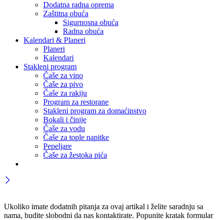
Dodatna radna oprema
Zaštitna obuća
Sigurnosna obuća
Radna obuća
Kalendari & Planeri
Planeri
Kalendari
Stakleni program
Čaše za vino
Čaše za pivo
Čaše za rakiju
Program za restorane
Stakleni program za domaćinstvo
Bokali i činije
Čaše za vodu
Čaše za tople napitke
Pepeljare
Čaše za žestoka pića
Ukoliko imate dodatnih pitanja za ovaj artikal i želite saradnju sa
nama, budite slobodni da nas kontaktirate. Popunite kratak formular