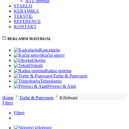
HTZ oprema
STAKLO
KERAMIKA
TEKSTIL
REFERENCE
KONTAKT
REKLAMNI MATERIJAL
Kancelarija
Kućni setovi
Olovke
Tekstil
Radna oprema
Torbe & Putovanje
Tehnologija
Privesci & Alati
Home
Torbe & Putovanje
Kišobrani
Filteri
Filteri