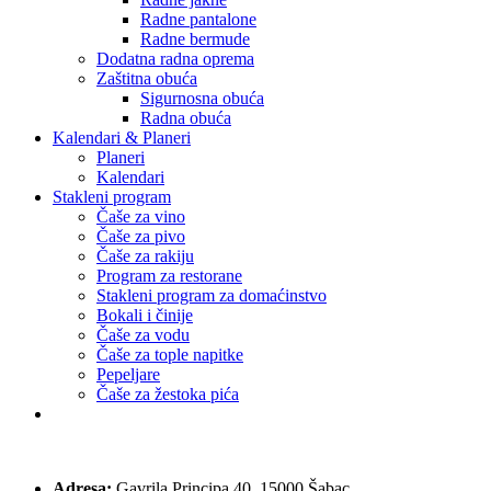
Radne pantalone
Radne bermude
Dodatna radna oprema
Zaštitna obuća
Sigurnosna obuća
Radna obuća
Kalendari & Planeri
Planeri
Kalendari
Stakleni program
Čaše za vino
Čaše za pivo
Čaše za rakiju
Program za restorane
Stakleni program za domaćinstvo
Bokali i činije
Čaše za vodu
Čaše za tople napitke
Pepeljare
Čaše za žestoka pića
Adresa:
Gavrila Principa 40, 15000 Šabac