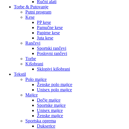
Ručni alati
Torbe & Putovanje
Putni program
Kese
PP kese
Pamučne kese
Papirne kese
Juta kese
Rančevi
Sportski rančevi
Poslovni rančevi
Torbe
Kišobrani
Sklopivi kišobrani
Tekstil
Polo majice
Ženske polo majice
Unisex polo majice
Majice
Dečje majice
Sportske majice
Unisex majice
Ženske majice
Sportska oprema
Dukserice