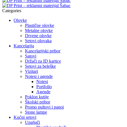
Categories
Olovke
Plastične olovke
Metalne olovke
Drvene olovke
Setovi olovaka
Kancelarija
Kancelarijski pribor
Satovi
Držači za ID kartice
Setovi za beleške
Vizitari
Notesi i agende
Notesi
Portfolio
Agende
Poklon kutije
Školski pribor
Promo pultovi i panoi
Stone lampe
Kućni setovi
Upaljači