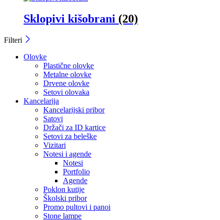
Sklopivi kišobrani
(20)
Filteri
Olovke
Plastične olovke
Metalne olovke
Drvene olovke
Setovi olovaka
Kancelarija
Kancelarijski pribor
Satovi
Držači za ID kartice
Setovi za beleške
Vizitari
Notesi i agende
Notesi
Portfolio
Agende
Poklon kutije
Školski pribor
Promo pultovi i panoi
Stone lampe