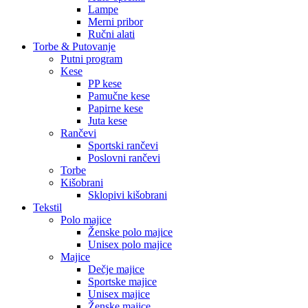
Lampe
Merni pribor
Ručni alati
Torbe & Putovanje
Putni program
Kese
PP kese
Pamučne kese
Papirne kese
Juta kese
Rančevi
Sportski rančevi
Poslovni rančevi
Torbe
Kišobrani
Sklopivi kišobrani
Tekstil
Polo majice
Ženske polo majice
Unisex polo majice
Majice
Dečje majice
Sportske majice
Unisex majice
Ženske majice