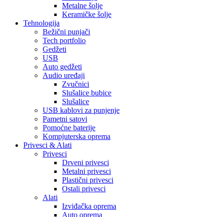
Metalne šolje
Keramičke šolje
Tehnologija
Bežični punjači
Tech portfolio
Gedžeti
USB
Auto gedžeti
Audio uređaji
Zvučnici
Slušalice bubice
Slušalice
USB kablovi za punjenje
Pametni satovi
Pomoćne baterije
Kompjuterska oprema
Privesci & Alati
Privesci
Drveni privesci
Metalni privesci
Plastični privesci
Ostali privesci
Alati
Izviđačka oprema
Auto oprema