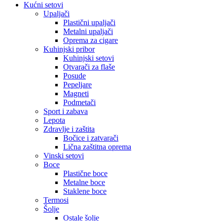
Kućni setovi
Upaljači
Plastični upaljači
Metalni upaljači
Oprema za cigare
Kuhinjski pribor
Kuhinjski setovi
Otvarači za flaše
Posude
Pepeljare
Magneti
Podmetači
Sport i zabava
Lepota
Zdravlje i zaštita
Bočice i zatvarači
Lična zaštitna oprema
Vinski setovi
Boce
Plastične boce
Metalne boce
Staklene boce
Termosi
Šolje
Ostale šolje