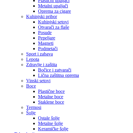
Plastični upaljači
Metalni upaljači
Oprema za cigare
Kuhinjski pribor
Kuhinjski setovi
Otvarači za flaše
Posude
Pepeljare
Magneti
Podmetači
Sport i zabava
Lepota
Zdravlje i zaštita
Bočice i zatvarači
Lična zaštitna oprema
Vinski setovi
Boce
Plastične boce
Metalne boce
Staklene boce
Termosi
Šolje
Ostale šolje
Metalne šolje
Keramičke šolje