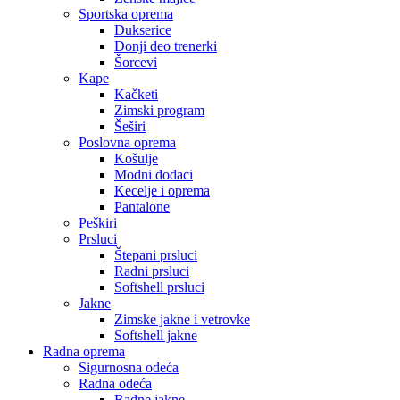
Sportska oprema
Dukserice
Donji deo trenerki
Šorcevi
Kape
Kačketi
Zimski program
Šeširi
Poslovna oprema
Košulje
Modni dodaci
Kecelje i oprema
Pantalone
Peškiri
Prsluci
Štepani prsluci
Radni prsluci
Softshell prsluci
Jakne
Zimske jakne i vetrovke
Softshell jakne
Radna oprema
Sigurnosna odeća
Radna odeća
Radne jakne