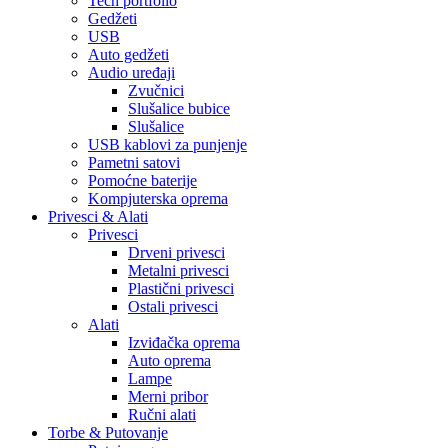
Tech portfolio
Gedžeti
USB
Auto gedžeti
Audio uređaji
Zvučnici
Slušalice bubice
Slušalice
USB kablovi za punjenje
Pametni satovi
Pomoćne baterije
Kompjuterska oprema
Privesci & Alati
Privesci
Drveni privesci
Metalni privesci
Plastični privesci
Ostali privesci
Alati
Izviđačka oprema
Auto oprema
Lampe
Merni pribor
Ručni alati
Torbe & Putovanje