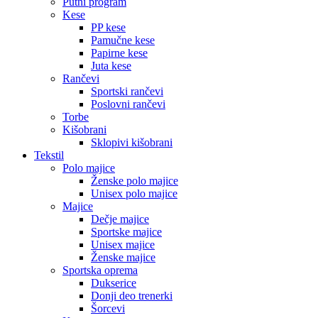
Putni program
Kese
PP kese
Pamučne kese
Papirne kese
Juta kese
Rančevi
Sportski rančevi
Poslovni rančevi
Torbe
Kišobrani
Sklopivi kišobrani
Tekstil
Polo majice
Ženske polo majice
Unisex polo majice
Majice
Dečje majice
Sportske majice
Unisex majice
Ženske majice
Sportska oprema
Dukserice
Donji deo trenerki
Šorcevi