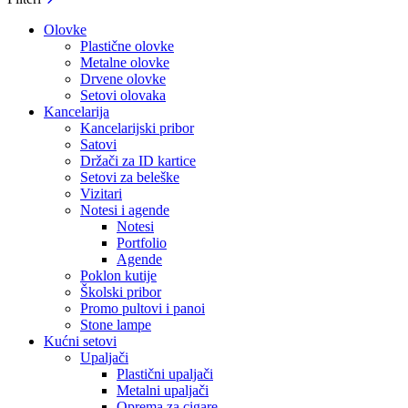
Olovke
Plastične olovke
Metalne olovke
Drvene olovke
Setovi olovaka
Kancelarija
Kancelarijski pribor
Satovi
Držači za ID kartice
Setovi za beleške
Vizitari
Notesi i agende
Notesi
Portfolio
Agende
Poklon kutije
Školski pribor
Promo pultovi i panoi
Stone lampe
Kućni setovi
Upaljači
Plastični upaljači
Metalni upaljači
Oprema za cigare