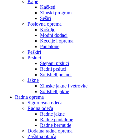
Kape
Kačketi
Zimski program
Šeširi
Poslovna oprema
Košulje
Modni dodaci
Kecelje i oprema
Pantalone
Peškiri
Prsluci
Štepani prsluci
Radni prsluci
Softshell prsluci
Jakne
Zimske jakne i vetrovke
Softshell jakne
Radna oprema
Sigurnosna odeća
Radna odeća
Radne jakne
Radne pantalone
Radne bermude
Dodatna radna oprema
Zaštitna obuća