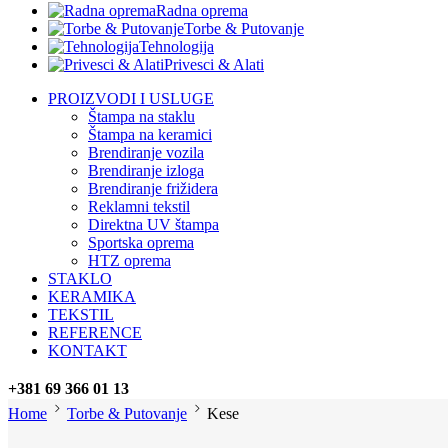
Radna oprema
Torbe & Putovanje
Tehnologija
Privesci & Alati
PROIZVODI I USLUGE
Štampa na staklu
Štampa na keramici
Brendiranje vozila
Brendiranje izloga
Brendiranje frižidera
Reklamni tekstil
Direktna UV štampa
Sportska oprema
HTZ oprema
STAKLO
KERAMIKA
TEKSTIL
REFERENCE
KONTAKT
+381 69 366 01 13
Home
Torbe & Putovanje
Kese