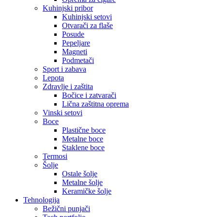
Kuhinjski pribor
Kuhinjski setovi
Otvarači za flaše
Posude
Pepeljare
Magneti
Podmetači
Sport i zabava
Lepota
Zdravlje i zaštita
Bočice i zatvarači
Lična zaštitna oprema
Vinski setovi
Boce
Plastične boce
Metalne boce
Staklene boce
Termosi
Šolje
Ostale šolje
Metalne šolje
Keramičke šolje
Tehnologija
Bežični punjači