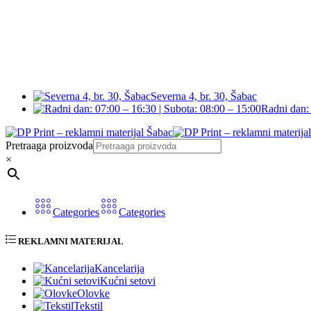
Severna 4, br. 30, Šabac
Radni dan: 
Pretraaga proizvoda
×
Categories
Categories
REKLAMNI MATERIJAL
Kancelarija
Kućni setovi
Olovke
Tekstil