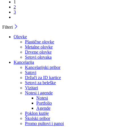
1
2
3
Filteri
Olovke
Plastične olovke
Metalne olovke
Drvene olovke
Setovi olovaka
Kancelarija
Kancelarijski pribor
Satovi
Držači za ID kartice
Setovi za beleške
Vizitari
Notesi i agende
Notesi
Portfolio
Agende
Poklon kutije
Školski pribor
Promo pultovi i panoi