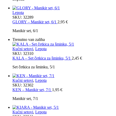
Lepota
SKU:
32289
GLORY – Manikir set, 6/1
2,95
€
Manikir set, 6/1
Trenutno van zaliha
Kućni setovi
,
Lepota
SKU:
32310
KALA – Set četkica za šminku, 5/1
2,45
€
Set četkica za šminku, 5/1
Kućni setovi
,
Lepota
SKU:
32302
KEN – Manikir set, 7/1
1,95
€
Manikir set, 7/1
Kućni setovi
,
Lepota