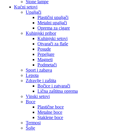
Stone lampe
Kućni setovi
Upaljači
Plastični upaljači
Metalni upaljači
Oprema za cigare
Kuhinjski pribor
Kuhinjski setovi
Otvarači za flaše
Posude
Pepeljare
Magneti
Podmetači
Sport i zabava
Lepota
Zdravlje i zaštita
Bočice i zatvarači
Lična zaštitna oprema
Vinski setovi
Boce
Plastične boce
Metalne boce
Staklene boce
Termosi
Šolje