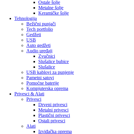
Ostale šolje
Metalne šolje
Keramičke šolje
Tehnologija
Bežični punjači
Tech portfolio
Gedžeti
USB
Auto gedžeti
Audio uređaji
Zvučnici
Slušalice bubice
Slušalice
USB kablovi za punjenje
Pametni satovi
Pomoćne baterije
Kompjuterska oprema
Privesci & Alati
Privesci
Drveni privesci
Metalni privesci
Plastični privesci
Ostali privesci
Alati
Izviđačka oprema