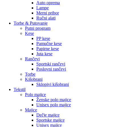
Auto oprema
Lampe
Merni pribor
Ručni alati
Torbe & Putovanje
Putni program
Kese
PP kese
Pamučne kese
Papirne kese
Juta kese
Rančevi
Sportski rančevi
Poslovni rančevi
Torbe
Kišobrani
Sklopivi kišobrani
Tekstil
Polo majice
Ženske polo majice
Unisex polo majice
Majice
Dečje majice
Sportske majice
Unisex majice