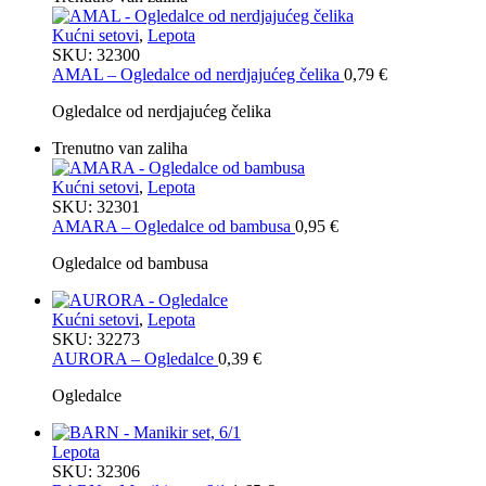
Kućni setovi
,
Lepota
SKU:
32300
AMAL – Ogledalce od nerdjajućeg čelika
0,79
€
Ogledalce od nerdjajućeg čelika
Trenutno van zaliha
Kućni setovi
,
Lepota
SKU:
32301
AMARA – Ogledalce od bambusa
0,95
€
Ogledalce od bambusa
Kućni setovi
,
Lepota
SKU:
32273
AURORA – Ogledalce
0,39
€
Ogledalce
Lepota
SKU:
32306