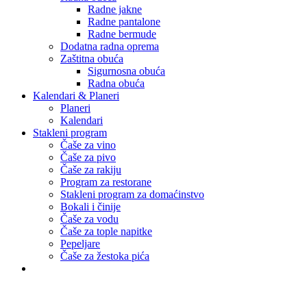
Radne jakne
Radne pantalone
Radne bermude
Dodatna radna oprema
Zaštitna obuća
Sigurnosna obuća
Radna obuća
Kalendari & Planeri
Planeri
Kalendari
Stakleni program
Čaše za vino
Čaše za pivo
Čaše za rakiju
Program za restorane
Stakleni program za domaćinstvo
Bokali i činije
Čaše za vodu
Čaše za tople napitke
Pepeljare
Čaše za žestoka pića