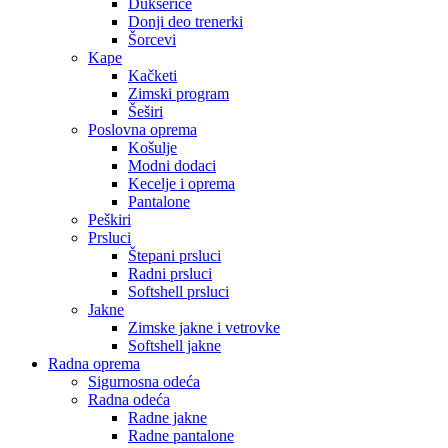
Dukserice
Donji deo trenerki
Šorcevi
Kape
Kačketi
Zimski program
Šeširi
Poslovna oprema
Košulje
Modni dodaci
Kecelje i oprema
Pantalone
Peškiri
Prsluci
Štepani prsluci
Radni prsluci
Softshell prsluci
Jakne
Zimske jakne i vetrovke
Softshell jakne
Radna oprema
Sigurnosna odeća
Radna odeća
Radne jakne
Radne pantalone