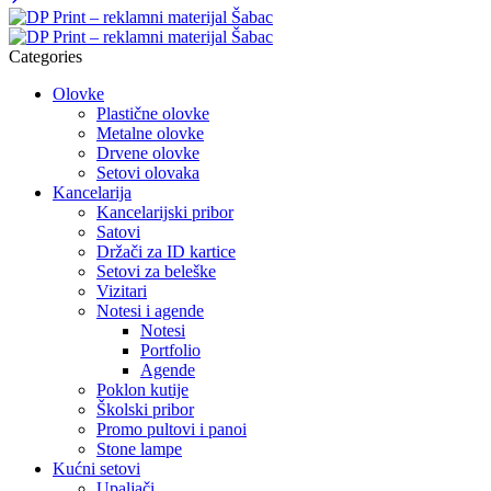
Categories
Olovke
Plastične olovke
Metalne olovke
Drvene olovke
Setovi olovaka
Kancelarija
Kancelarijski pribor
Satovi
Držači za ID kartice
Setovi za beleške
Vizitari
Notesi i agende
Notesi
Portfolio
Agende
Poklon kutije
Školski pribor
Promo pultovi i panoi
Stone lampe
Kućni setovi
Upaljači