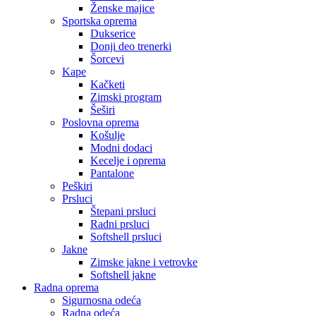
Ženske majice
Sportska oprema
Dukserice
Donji deo trenerki
Šorcevi
Kape
Kačketi
Zimski program
Šeširi
Poslovna oprema
Košulje
Modni dodaci
Kecelje i oprema
Pantalone
Peškiri
Prsluci
Štepani prsluci
Radni prsluci
Softshell prsluci
Jakne
Zimske jakne i vetrovke
Softshell jakne
Radna oprema
Sigurnosna odeća
Radna odeća