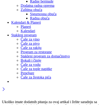
Radne bermude
Dodatna radna oprema
Zaštitna obuća
Sigurnosna obuća
Radna obuća
Kalendari & Planeri
Planeri
Kalendari
Stakleni program
Čaše za vino
Čaše za pivo
Čaše za rakiju
Program za restorane
Stakleni program za domaćinstvo
Bokali i činije
Čaše za vodu
Čaše za tople napitke
Pepeljare
Čaše za žestoka pića
Ukoliko imate dodatnih pitanja za ovaj artikal i želite saradnju sa