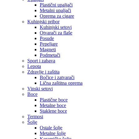
Plastični upaljači
Metalni upaljači
Oprema za cigare
Kuhinjski pribor
Kuhinjski setovi
Otvarači za flaše
Posude
Pepeljare
Magneti
Podmetači
Sport i zabava
Lepota
Zdravlje i zaštita
Bočice i zatvarači
Lična zaštitna oprema
Vinski setovi
Boce
Plastične boce
Metalne boce
Staklene boce
Termosi
Šolje
Ostale šolje
Metalne šolje
Keramičke šolje