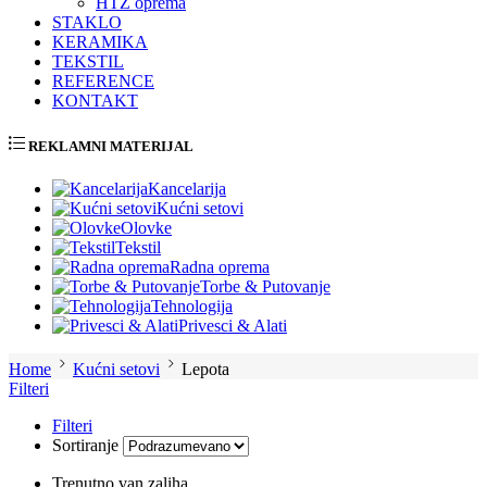
HTZ oprema
STAKLO
KERAMIKA
TEKSTIL
REFERENCE
KONTAKT
REKLAMNI MATERIJAL
Kancelarija
Kućni setovi
Olovke
Tekstil
Radna oprema
Torbe & Putovanje
Tehnologija
Privesci & Alati
Home
Kućni setovi
Lepota
Filteri
Filteri
Sortiranje
Trenutno van zaliha