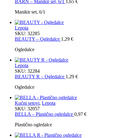
BARN – Manikir set, 6/1
1,65
€
Manikir set, 6/1
Lepota
SKU:
32285
BEAUTY – Ogledalce
1,29
€
Ogledalce
Lepota
SKU:
32284
BEAUTY R – Ogledalce
1,29
€
Ogledalce
Kućni setovi
,
Lepota
SKU:
32057
BELLA – Plastično ogledalce
0,97
€
Plastično ogledalce