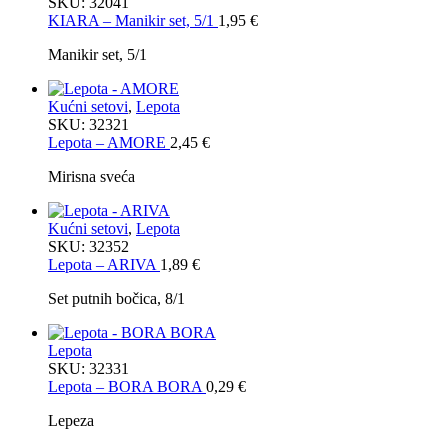
SKU:
32041
KIARA – Manikir set, 5/1
1,95
€
Manikir set, 5/1
Kućni setovi
,
Lepota
SKU:
32321
Lepota – AMORE
2,45
€
Mirisna sveća
Kućni setovi
,
Lepota
SKU:
32352
Lepota – ARIVA
1,89
€
Set putnih bočica, 8/1
Lepota
SKU:
32331
Lepota – BORA BORA
0,29
€
Lepeza