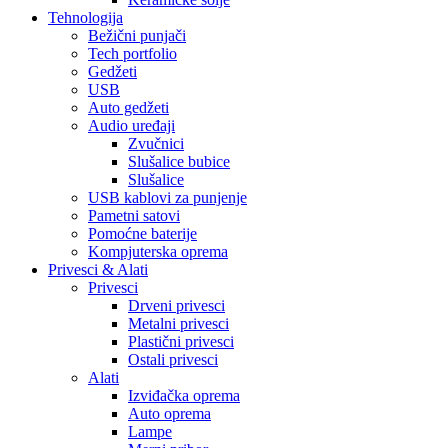
Tehnologija
Bežični punjači
Tech portfolio
Gedžeti
USB
Auto gedžeti
Audio uređaji
Zvučnici
Slušalice bubice
Slušalice
USB kablovi za punjenje
Pametni satovi
Pomoćne baterije
Kompjuterska oprema
Privesci & Alati
Privesci
Drveni privesci
Metalni privesci
Plastični privesci
Ostali privesci
Alati
Izviđačka oprema
Auto oprema
Lampe