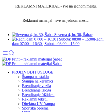
REKLAMNI MATERIJAL - sve na jednom mestu.
Reklamni materijal - sve na jednom mestu.
Severna 4, br. 30, Šabac
Radni
dan: 07:00 – 16:30 | Subota: 08:00 – 15:00
PROIZVODI I USLUGE
Štampa na staklu
Štampa na keramici
Brendiranje vozila
Brendiranje izloga
Brendiranje frižidera
Reklamni tekstil
Direktna UV štampa
Sportska oprema