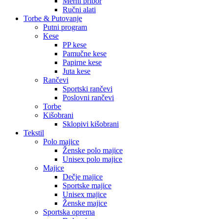
Merni pribor
Ručni alati
Torbe & Putovanje
Putni program
Kese
PP kese
Pamučne kese
Papirne kese
Juta kese
Rančevi
Sportski rančevi
Poslovni rančevi
Torbe
Kišobrani
Sklopivi kišobrani
Tekstil
Polo majice
Ženske polo majice
Unisex polo majice
Majice
Dečje majice
Sportske majice
Unisex majice
Ženske majice
Sportska oprema