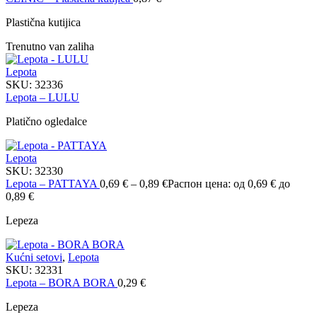
Plastična kutijica
Trenutno van zaliha
Lepota
SKU:
32336
Lepota – LULU
Platično ogledalce
Lepota
SKU:
32330
Lepota – PATTAYA
0,69
€
–
0,89
€
Распон цена: од 0,69 € до
0,89 €
Lepeza
Kućni setovi
,
Lepota
SKU:
32331
Lepota – BORA BORA
0,29
€
Lepeza