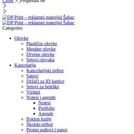
Close
Pregledali ste
Categories
Olovke
Plastične olovke
Metalne olovke
Drvene olovke
Setovi olovaka
Kancelarija
Kancelarijski pribor
Satovi
Držači za ID kartice
Setovi za beleške
Vizitari
Notesi i agende
Notesi
Portfolio
Agende
Poklon kutije
Školski pribor
Promo pultovi i panoi