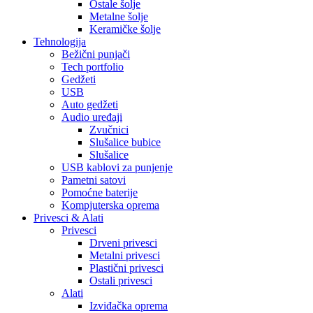
Ostale šolje
Metalne šolje
Keramičke šolje
Tehnologija
Bežični punjači
Tech portfolio
Gedžeti
USB
Auto gedžeti
Audio uređaji
Zvučnici
Slušalice bubice
Slušalice
USB kablovi za punjenje
Pametni satovi
Pomoćne baterije
Kompjuterska oprema
Privesci & Alati
Privesci
Drveni privesci
Metalni privesci
Plastični privesci
Ostali privesci
Alati
Izviđačka oprema