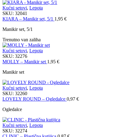
Kućni setovi
,
Lepota
SKU:
32041
KIARA – Manikir set, 5/1
1,95
€
Manikir set, 5/1
Trenutno van zaliha
Kućni setovi
,
Lepota
SKU:
32276
MOLLY – Manikir set
1,95
€
Manikir set
Kućni setovi
,
Lepota
SKU:
32260
LOVELY ROUND – Ogledalce
0,97
€
Ogledalce
Kućni setovi
,
Lepota
SKU:
32274
CLINIC – Plastična kutijica
0,87
€