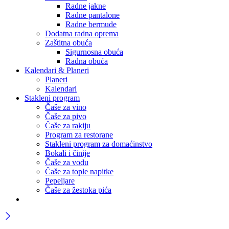
Radne jakne
Radne pantalone
Radne bermude
Dodatna radna oprema
Zaštitna obuća
Sigurnosna obuća
Radna obuća
Kalendari & Planeri
Planeri
Kalendari
Stakleni program
Čaše za vino
Čaše za pivo
Čaše za rakiju
Program za restorane
Stakleni program za domaćinstvo
Bokali i činije
Čaše za vodu
Čaše za tople napitke
Pepeljare
Čaše za žestoka pića