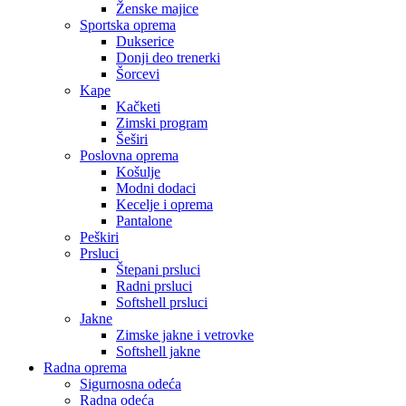
Ženske majice
Sportska oprema
Dukserice
Donji deo trenerki
Šorcevi
Kape
Kačketi
Zimski program
Šeširi
Poslovna oprema
Košulje
Modni dodaci
Kecelje i oprema
Pantalone
Peškiri
Prsluci
Štepani prsluci
Radni prsluci
Softshell prsluci
Jakne
Zimske jakne i vetrovke
Softshell jakne
Radna oprema
Sigurnosna odeća
Radna odeća