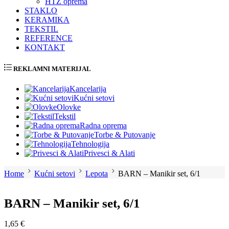
HTZ oprema
STAKLO
KERAMIKA
TEKSTIL
REFERENCE
KONTAKT
REKLAMNI MATERIJAL
Kancelarija
Kućni setovi
Olovke
Tekstil
Radna oprema
Torbe & Putovanje
Tehnologija
Privesci & Alati
Home
Kućni setovi
Lepota
BARN – Manikir set, 6/1
BARN – Manikir set, 6/1
1,65
€