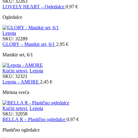
SKU:
32263
LOVELY HEART – Ogledalce
0,97
€
Ogledalce
Lepota
SKU:
32289
GLORY – Manikir set, 6/1
2,95
€
Manikir set, 6/1
Kućni setovi
,
Lepota
SKU:
32321
Lepota – AMORE
2,45
€
Mirisna sveća
Kućni setovi
,
Lepota
SKU:
32058
BELLA R – Plastično ogledalce
0,97
€
Plastično ogledalce