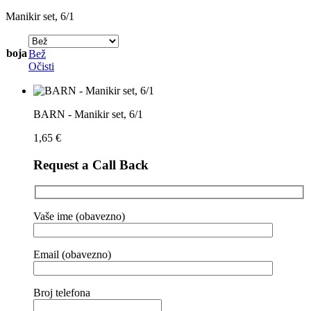
Manikir set, 6/1
boja
Bež
Očisti
BARN - Manikir set, 6/1
1,65
€
Request a Call Back
Vaše ime (obavezno)
Email (obavezno)
Broj telefona