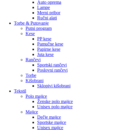
Auto oprema
Lampe
Merni pribor
Ručni alati
Torbe & Putovanje
Putni program
Kese
PP kese
Pamučne kese
Papirne kese
Juta kese
Rančevi
Sportski rančevi
Poslovni rančevi
Torbe
Kišobrani
Sklopivi kišobrani
Tekstil
Polo majice
Ženske polo majice
Unisex polo majice
Majice
Dečje majice
Sportske majice
Unisex majice