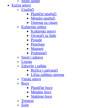
Stone lampe
Kućni setovi
Upaljači
Plastični upaljači
Metalni upaljači
Oprema za cigare
Kuhinjski pribor
Kuhinjski setovi
Otvarači za flaše
Posude
Pepeljare
Magneti
Podmetači
Sport i zabava
Lepota
Zdravlje i zaštita
Bočice i zatvarači
Lična zaštitna oprema
Vinski setovi
Boce
Plastične boce
Metalne boce
Staklene boce
Termosi
Šolje