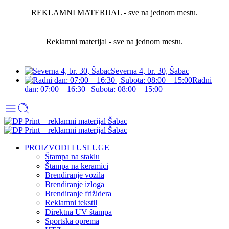
REKLAMNI MATERIJAL - sve na jednom mestu.
Reklamni materijal - sve na jednom mestu.
Severna 4, br. 30, Šabac
Radni
dan: 07:00 – 16:30 | Subota: 08:00 – 15:00
PROIZVODI I USLUGE
Štampa na staklu
Štampa na keramici
Brendiranje vozila
Brendiranje izloga
Brendiranje frižidera
Reklamni tekstil
Direktna UV štampa
Sportska oprema