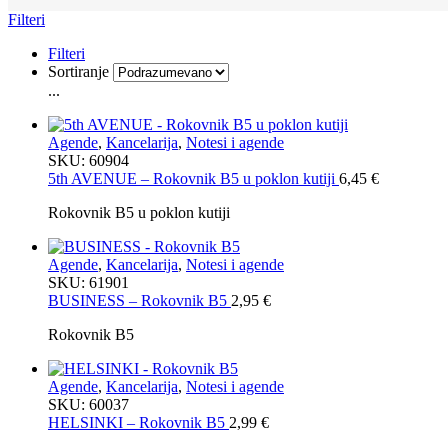
Filteri
Filteri
Sortiranje
...
Agende
,
Kancelarija
,
Notesi i agende
SKU:
60904
5th AVENUE – Rokovnik B5 u poklon kutiji
6,45
€
Rokovnik B5 u poklon kutiji
Agende
,
Kancelarija
,
Notesi i agende
SKU:
61901
BUSINESS – Rokovnik B5
2,95
€
Rokovnik B5
Agende
,
Kancelarija
,
Notesi i agende
SKU:
60037
HELSINKI – Rokovnik B5
2,99
€