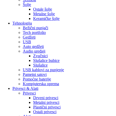
Šolje
Ostale šolje
Metalne šolje
Keramičke šolje
Tehnologija
Bežični punjači
Tech portfolio
Gedžeti
USB
Auto gedžeti
Audio uređaji
Zvučnici
Slušalice bubice
Slušalice
USB kablovi za punjenje
Pametni satovi
Pomoćne baterije
Kompjuterska oprema
Privesci & Alati
Privesci
Drveni privesci
Metalni privesci
Plastični privesci
Ostali privesci