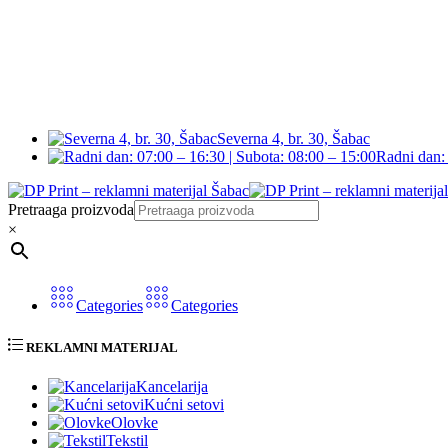
Severna 4, br. 30, Šabac
Radni dan: 
Pretraaga proizvoda
×
Categories
Categories
REKLAMNI MATERIJAL
Kancelarija
Kućni setovi
Olovke
Tekstil