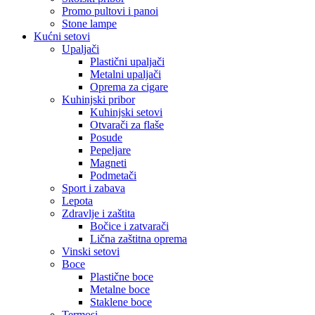
Promo pultovi i panoi
Stone lampe
Kućni setovi
Upaljači
Plastični upaljači
Metalni upaljači
Oprema za cigare
Kuhinjski pribor
Kuhinjski setovi
Otvarači za flaše
Posude
Pepeljare
Magneti
Podmetači
Sport i zabava
Lepota
Zdravlje i zaštita
Bočice i zatvarači
Lična zaštitna oprema
Vinski setovi
Boce
Plastične boce
Metalne boce
Staklene boce
Termosi