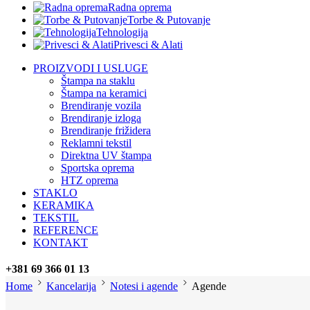
Radna oprema
Torbe & Putovanje
Tehnologija
Privesci & Alati
PROIZVODI I USLUGE
Štampa na staklu
Štampa na keramici
Brendiranje vozila
Brendiranje izloga
Brendiranje frižidera
Reklamni tekstil
Direktna UV štampa
Sportska oprema
HTZ oprema
STAKLO
KERAMIKA
TEKSTIL
REFERENCE
KONTAKT
+381 69 366 01 13
Home
Kancelarija
Notesi i agende
Agende