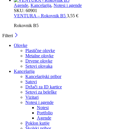
Agende
,
Kancelarija
,
Notesi i agende
SKU:
60901
VENTURA – Rokovnik B5
3,55
€
Rokovnik B5
Filteri
Olovke
Plastične olovke
Metalne olovke
Drvene olovke
Setovi olovaka
Kancelarija
Kancelarijski pribor
Satovi
Držači za ID kartice
Setovi za beleške
Vizitari
Notesi i agende
Notesi
Portfolio
Agende
Poklon kutije
Školski pribor