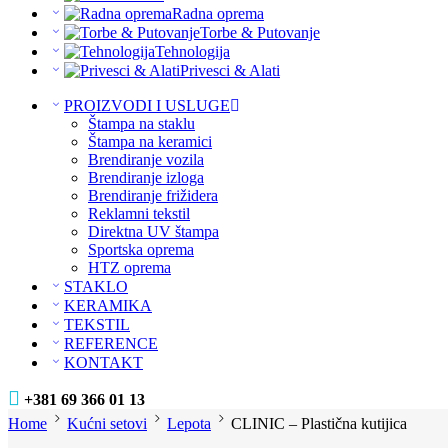
Radna oprema
Torbe & Putovanje
Tehnologija
Privesci & Alati
PROIZVODI I USLUGE
Štampa na staklu
Štampa na keramici
Brendiranje vozila
Brendiranje izloga
Brendiranje frižidera
Reklamni tekstil
Direktna UV štampa
Sportska oprema
HTZ oprema
STAKLO
KERAMIKA
TEKSTIL
REFERENCE
KONTAKT
+381 69 366 01 13
Home
Kućni setovi
Lepota
CLINIC – Plastična kutijica