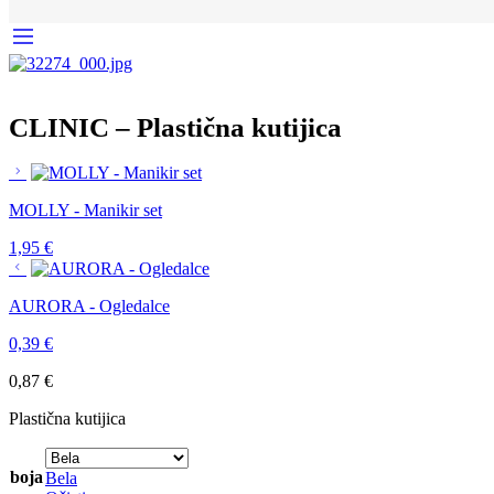
CLINIC – Plastična kutijica
MOLLY - Manikir set
1,95
€
AURORA - Ogledalce
0,39
€
0,87
€
Plastična kutijica
boja
Bela