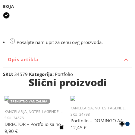
BOJA
Pošaljite nam upit za cenu ovg proizvoda.
Opis artikla
SKU:
34579
Kategorija:
Portfolio
Slični proizvodi
TRENUTNO VAN ZALIHA
KANCELARIJA
,
NOTESI I AGENDE
,
PORT
KANCELARIJA
,
NOTESI I AGENDE
,
PORTFOLIO
SKU:
34798
SKU:
34576
Portfolio – DOMINGO A4
DIRECTOR – Portfolio sa notesom A5
12,45
€
9,90
€