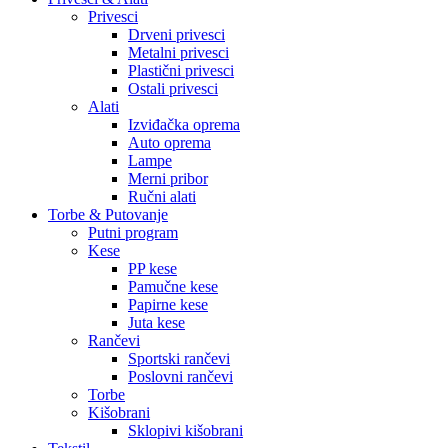
Privesci
Drveni privesci
Metalni privesci
Plastični privesci
Ostali privesci
Alati
Izviđačka oprema
Auto oprema
Lampe
Merni pribor
Ručni alati
Torbe & Putovanje
Putni program
Kese
PP kese
Pamučne kese
Papirne kese
Juta kese
Rančevi
Sportski rančevi
Poslovni rančevi
Torbe
Kišobrani
Sklopivi kišobrani