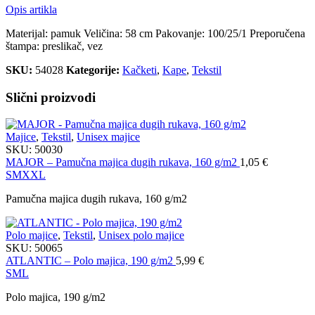
Opis artikla
Materijal: pamuk Veličina: 58 cm Pakovanje: 100/25/1 Preporučena
štampa: preslikač, vez
SKU:
54028
Kategorije:
Kačketi
,
Kape
,
Tekstil
Slični proizvodi
Majice
,
Tekstil
,
Unisex majice
SKU:
50030
MAJOR – Pamučna majica dugih rukava, 160 g/m2
1,05
€
S
M
XXL
Pamučna majica dugih rukava, 160 g/m2
Polo majice
,
Tekstil
,
Unisex polo majice
SKU:
50065
ATLANTIC – Polo majica, 190 g/m2
5,99
€
S
M
L
Polo majica, 190 g/m2