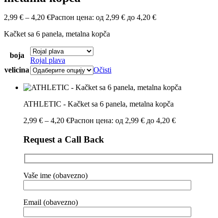
2,99
€
–
4,20
€
Распон цена: од 2,99 € до 4,20 €
Kačket sa 6 panela, metalna kopča
boja
Rojal plava
velicina
Očisti
ATHLETIC - Kačket sa 6 panela, metalna kopča
2,99
€
–
4,20
€
Распон цена: од 2,99 € до 4,20 €
Request a Call Back
Vaše ime (obavezno)
Email (obavezno)