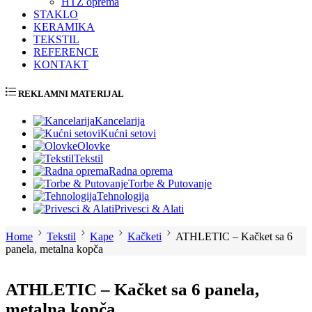
HTZ oprema
STAKLO
KERAMIKA
TEKSTIL
REFERENCE
KONTAKT
REKLAMNI MATERIJAL
Kancelarija
Kućni setovi
Olovke
Tekstil
Radna oprema
Torbe & Putovanje
Tehnologija
Privesci & Alati
Home
Tekstil
Kape
Kačketi
ATHLETIC – Kačket sa 6
panela, metalna kopča
ATHLETIC – Kačket sa 6 panela,
metalna kopča