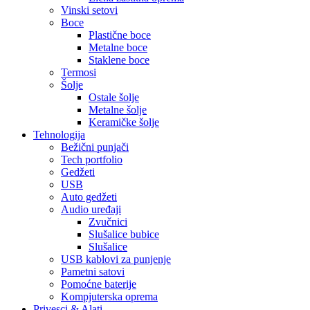
Vinski setovi
Boce
Plastične boce
Metalne boce
Staklene boce
Termosi
Šolje
Ostale šolje
Metalne šolje
Keramičke šolje
Tehnologija
Bežični punjači
Tech portfolio
Gedžeti
USB
Auto gedžeti
Audio uređaji
Zvučnici
Slušalice bubice
Slušalice
USB kablovi za punjenje
Pametni satovi
Pomoćne baterije
Kompjuterska oprema
Privesci & Alati