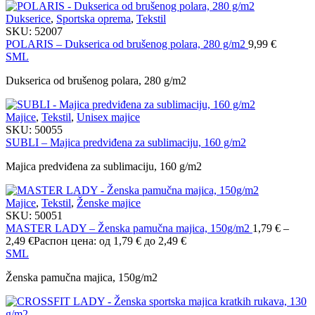
Dukserice
,
Sportska oprema
,
Tekstil
SKU:
52007
POLARIS – Dukserica od brušenog polara, 280 g/m2
9,99
€
S
M
L
Dukserica od brušenog polara, 280 g/m2
Majice
,
Tekstil
,
Unisex majice
SKU:
50055
SUBLI – Majica predviđena za sublimaciju, 160 g/m2
Majica predviđena za sublimaciju, 160 g/m2
Majice
,
Tekstil
,
Ženske majice
SKU:
50051
MASTER LADY – Ženska pamučna majica, 150g/m2
1,79
€
–
2,49
€
Распон цена: од 1,79 € до 2,49 €
S
M
L
Ženska pamučna majica, 150g/m2