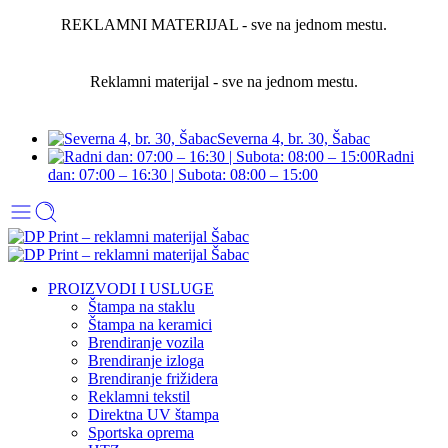
REKLAMNI MATERIJAL - sve na jednom mestu.
Reklamni materijal - sve na jednom mestu.
Severna 4, br. 30, Šabac
Radni
dan: 07:00 – 16:30 | Subota: 08:00 – 15:00
PROIZVODI I USLUGE
Štampa na staklu
Štampa na keramici
Brendiranje vozila
Brendiranje izloga
Brendiranje frižidera
Reklamni tekstil
Direktna UV štampa
Sportska oprema