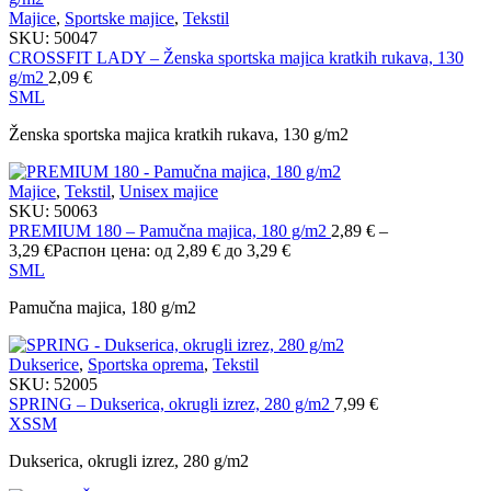
Majice
,
Sportske majice
,
Tekstil
SKU:
50047
CROSSFIT LADY – Ženska sportska majica kratkih rukava, 130
g/m2
2,09
€
S
M
L
Ženska sportska majica kratkih rukava, 130 g/m2
Majice
,
Tekstil
,
Unisex majice
SKU:
50063
PREMIUM 180 – Pamučna majica, 180 g/m2
2,89
€
–
3,29
€
Распон цена: од 2,89 € до 3,29 €
S
M
L
Pamučna majica, 180 g/m2
Dukserice
,
Sportska oprema
,
Tekstil
SKU:
52005
SPRING – Dukserica, okrugli izrez, 280 g/m2
7,99
€
XS
S
M
Dukserica, okrugli izrez, 280 g/m2