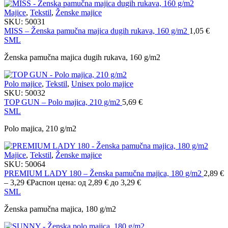
Majice
,
Tekstil
,
Ženske majice
SKU:
50031
MISS – Ženska pamučna majica dugih rukava, 160 g/m2
1,05
€
S
M
L
Ženska pamučna majica dugih rukava, 160 g/m2
Polo majice
,
Tekstil
,
Unisex polo majice
SKU:
50032
TOP GUN – Polo majica, 210 g/m2
5,69
€
S
M
L
Polo majica, 210 g/m2
Majice
,
Tekstil
,
Ženske majice
SKU:
50064
PREMIUM LADY 180 – Ženska pamučna majica, 180 g/m2
2,89
€
–
3,29
€
Распон цена: од 2,89 € до 3,29 €
S
M
L
Ženska pamučna majica, 180 g/m2