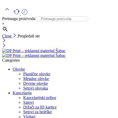
Pretraaga proizvoda
×
Close
Pregledali ste
Categories
Olovke
Plastične olovke
Metalne olovke
Drvene olovke
Setovi olovaka
Kancelarija
Kancelarijski pribor
Satovi
Držači za ID kartice
Setovi za beleške
Vizitari