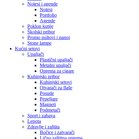
Notesi i agende
Notesi
Portfolio
Agende
Poklon kutije
Školski pribor
Promo pultovi i panoi
Stone lampe
Kućni setovi
Upaljači
Plastični upaljači
Metalni upaljači
Oprema za cigare
Kuhinjski pribor
Kuhinjski setovi
Otvarači za flaše
Posude
Pepeljare
Magneti
Podmetači
Sport i zabava
Lepota
Zdravlje i zaštita
Bočice i zatvarači
Lična zaštitna oprema