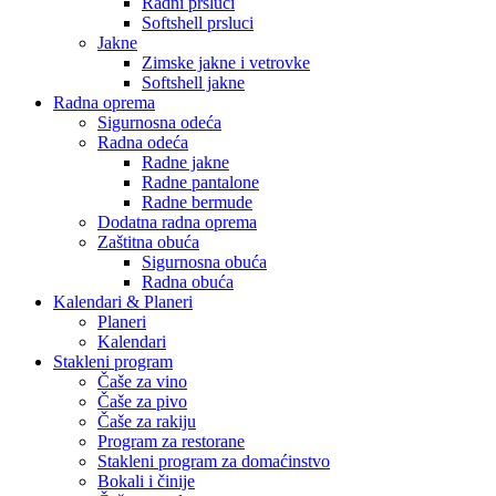
Radni prsluci
Softshell prsluci
Jakne
Zimske jakne i vetrovke
Softshell jakne
Radna oprema
Sigurnosna odeća
Radna odeća
Radne jakne
Radne pantalone
Radne bermude
Dodatna radna oprema
Zaštitna obuća
Sigurnosna obuća
Radna obuća
Kalendari & Planeri
Planeri
Kalendari
Stakleni program
Čaše za vino
Čaše za pivo
Čaše za rakiju
Program za restorane
Stakleni program za domaćinstvo
Bokali i činije