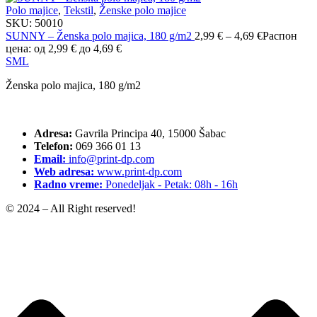
Polo majice
,
Tekstil
,
Ženske polo majice
SKU:
50010
SUNNY – Ženska polo majica, 180 g/m2
2,99
€
–
4,69
€
Распон
цена: од 2,99 € до 4,69 €
S
M
L
Ženska polo majica, 180 g/m2
Adresa:
Gavrila Principa 40, 15000 Šabac
Telefon:
069 366 01 13
Email:
info@print-dp.com
Web adresa:
www.print-dp.com
Radno vreme:
Ponedeljak - Petak: 08h - 16h
© 2024 – All Right reserved!