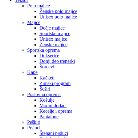
Tekstil
Polo majice
Ženske polo majice
Unisex polo majice
Majice
Dečje majice
Sportske majice
Unisex majice
Ženske majice
Sportska oprema
Dukserice
Donji deo trenerki
Šorcevi
Kape
Kačketi
Zimski program
Šeširi
Poslovna oprema
Košulje
Modni dodaci
Kecelje i oprema
Pantalone
Peškiri
Prsluci
Štepani prsluci