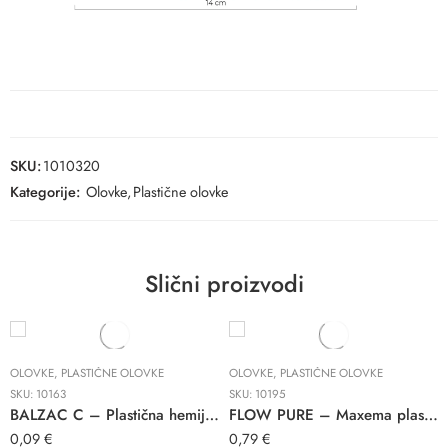
SKU:
1010320
Kategorije:
Olovke
,
Plastične olovke
Slični proizvodi
OLOVKE
,
PLASTIČNE OLOVKE
OLOVKE
,
PLASTIČNE OLOVKE
SKU:
10163
SKU:
10195
BALZAC C – Plastična hemijska olovka
FLOW PURE – Maxema plastična hemijska olovka
0,09
€
0,79
€