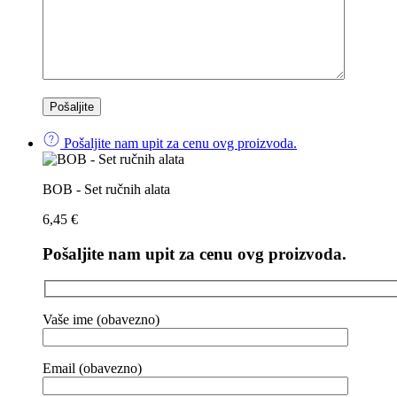
Pošaljite nam upit za cenu ovg proizvoda.
BOB - Set ručnih alata
6,45
€
Pošaljite nam upit za cenu ovg proizvoda.
Vaše ime (obavezno)
Email (obavezno)