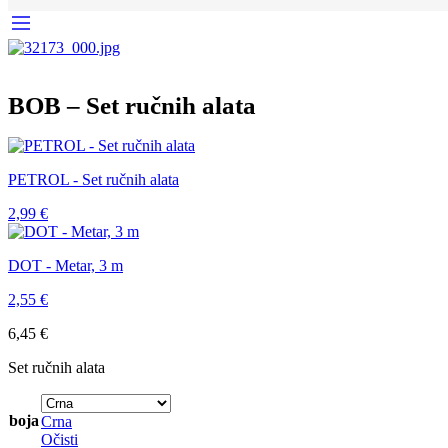
BOB – Set ručnih alata
PETROL - Set ručnih alata
2,99
€
DOT - Metar, 3 m
2,55
€
6,45
€
Set ručnih alata
boja
Crna
Očisti