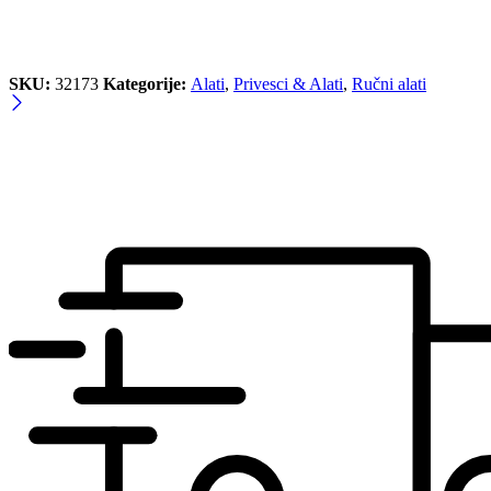
SKU:
32173
Kategorije:
Alati
,
Privesci & Alati
,
Ručni alati