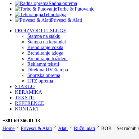
Radna oprema
Torbe & Putovanje
Tehnologija
Privesci & Alati
PROIZVODI I USLUGE
Štampa na staklu
Štampa na keramici
Brendiranje vozila
Brendiranje izloga
Brendiranje frižidera
Reklamni tekstil
Direktna UV štampa
Sportska oprema
HTZ oprema
STAKLO
KERAMIKA
TEKSTIL
REFERENCE
KONTAKT
+381 69 366 01 13
Home
Privesci & Alati
Alati
Ručni alati
BOB – Set ručnih a