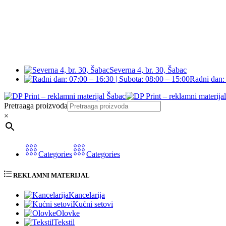
Severna 4, br. 30, Šabac
Radni dan: 
Pretraaga proizvoda
×
Categories
Categories
REKLAMNI MATERIJAL
Kancelarija
Kućni setovi
Olovke
Tekstil