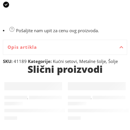
Pošaljite nam upit za cenu ovg proizvoda.
Opis artikla
SKU:
41189
Kategorije:
Kućni setovi
,
Metalne šolje
,
Šolje
Slični proizvodi
KUĆNI SETOVI
,
PLASTIČNI UPALJAČI
,
UPALJAČI
KUĆNI SETOVI
,
PLASTIČNI UPALJAČI
,
U
20069
21004
LUSS SOFT – Plastični elektronski upaljač
DOMINO – Plastični kremen upa
0,36
€
0,08
€