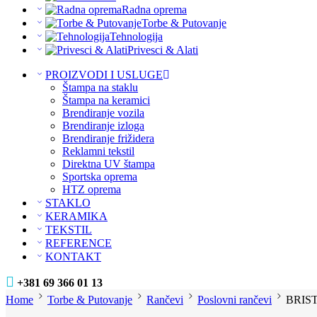
Radna oprema
Torbe & Putovanje
Tehnologija
Privesci & Alati
PROIZVODI I USLUGE
Štampa na staklu
Štampa na keramici
Brendiranje vozila
Brendiranje izloga
Brendiranje frižidera
Reklamni tekstil
Direktna UV štampa
Sportska oprema
HTZ oprema
STAKLO
KERAMIKA
TEKSTIL
REFERENCE
KONTAKT
+381 69 366 01 13
Home
Torbe & Putovanje
Rančevi
Poslovni rančevi
BRISTO