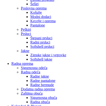
Šeširi
Poslovna oprema
Košulje
Modni dodaci
Kecelje i oprema
Pantalone
Peškiri
Prsluci
Štepani prsluci
Radni prsluci
Softshell prsluci
Jakne
Zimske jakne i vetrovke
Softshell jakne
Radna oprema
Sigurnosna odeća
Radna odeća
Radne jakne
Radne pantalone
Radne bermude
Dodatna radna oprema
Zaštitna obuća
Sigurnosna obuća
Radna obuća