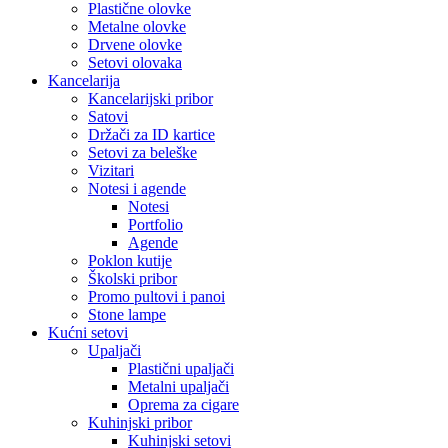
Plastične olovke
Metalne olovke
Drvene olovke
Setovi olovaka
Kancelarija
Kancelarijski pribor
Satovi
Držači za ID kartice
Setovi za beleške
Vizitari
Notesi i agende
Notesi
Portfolio
Agende
Poklon kutije
Školski pribor
Promo pultovi i panoi
Stone lampe
Kućni setovi
Upaljači
Plastični upaljači
Metalni upaljači
Oprema za cigare
Kuhinjski pribor
Kuhinjski setovi