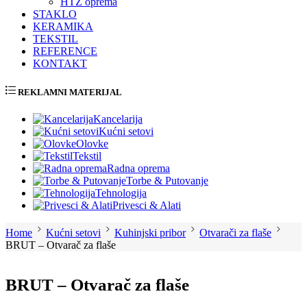
HTZ oprema
STAKLO
KERAMIKA
TEKSTIL
REFERENCE
KONTAKT
REKLAMNI MATERIJAL
Kancelarija
Kućni setovi
Olovke
Tekstil
Radna oprema
Torbe & Putovanje
Tehnologija
Privesci & Alati
Home
Kućni setovi
Kuhinjski pribor
Otvarači za flaše
BRUT – Otvarač za flaše
BRUT – Otvarač za flaše