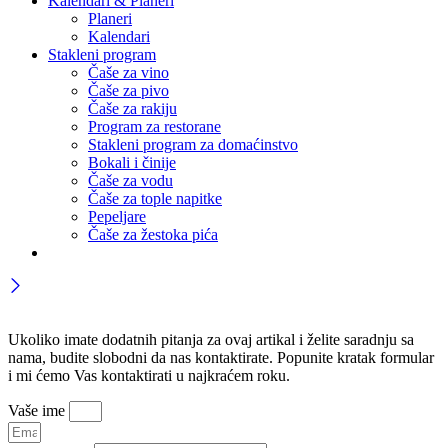
Kalendari & Planeri
Planeri
Kalendari
Stakleni program
Čaše za vino
Čaše za pivo
Čaše za rakiju
Program za restorane
Stakleni program za domaćinstvo
Bokali i činije
Čaše za vodu
Čaše za tople napitke
Pepeljare
Čaše za žestoka pića
Ukoliko imate dodatnih pitanja za ovaj artikal i želite saradnju sa
nama, budite slobodni da nas kontaktirate. Popunite kratak formular
i mi ćemo Vas kontaktirati u najkraćem roku.
Vaše ime