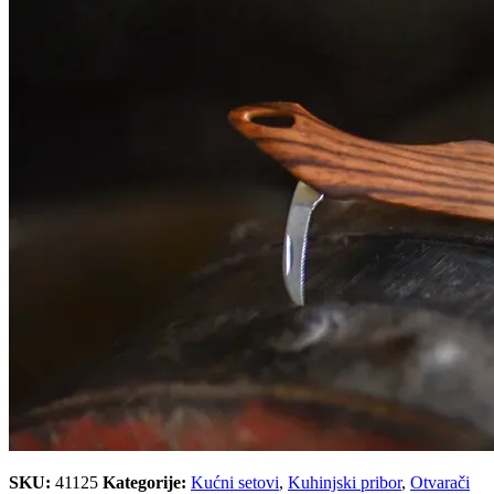
SKU:
41125
Kategorije:
Kućni setovi
,
Kuhinjski pribor
,
Otvarači