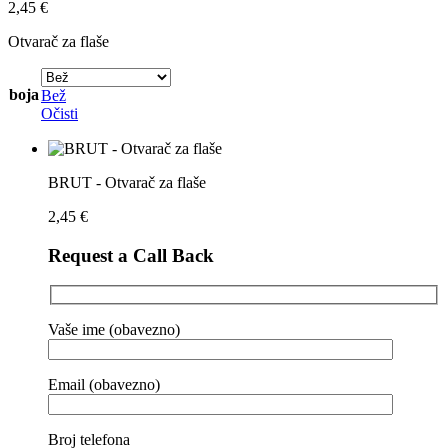
2,45
€
Otvarač za flaše
boja
Bež
Očisti
BRUT - Otvarač za flaše
2,45
€
Request a Call Back
Vaše ime (obavezno)
Email (obavezno)
Broj telefona