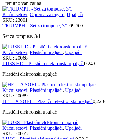
Trenutno van zaliha
Kućni setovi
,
Oprema za cigare
,
Upaljači
SKU:
23001
TRIUMPH – Set za tompuse, 3/1
69,50
€
Set za tompuse, 3/1
Kućni setovi
,
Plastični upaljači
,
Upaljači
SKU:
20068
LUSS HD – Plastični elektronski upaljač
0,24
€
Plastični elektronski upaljač
Kućni setovi
,
Plastični upaljači
,
Upaljači
SKU:
20089
HETTA SOFT – Plastični elektronski upaljač
0,22
€
Plastični elektronski upaljač
Kućni setovi
,
Plastični upaljači
,
Upaljači
SKU:
20055