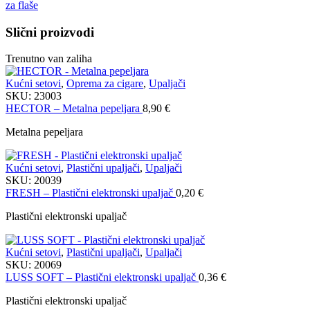
za flaše
Slični proizvodi
Trenutno van zaliha
Kućni setovi
,
Oprema za cigare
,
Upaljači
SKU:
23003
HECTOR – Metalna pepeljara
8,90
€
Metalna pepeljara
Kućni setovi
,
Plastični upaljači
,
Upaljači
SKU:
20039
FRESH – Plastični elektronski upaljač
0,20
€
Plastični elektronski upaljač
Kućni setovi
,
Plastični upaljači
,
Upaljači
SKU:
20069
LUSS SOFT – Plastični elektronski upaljač
0,36
€
Plastični elektronski upaljač