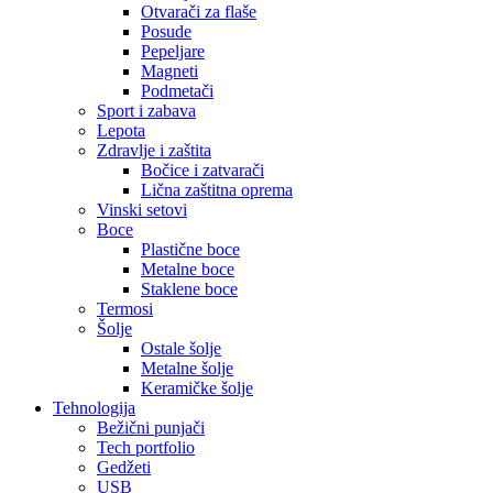
Otvarači za flaše
Posude
Pepeljare
Magneti
Podmetači
Sport i zabava
Lepota
Zdravlje i zaštita
Bočice i zatvarači
Lična zaštitna oprema
Vinski setovi
Boce
Plastične boce
Metalne boce
Staklene boce
Termosi
Šolje
Ostale šolje
Metalne šolje
Keramičke šolje
Tehnologija
Bežični punjači
Tech portfolio
Gedžeti
USB