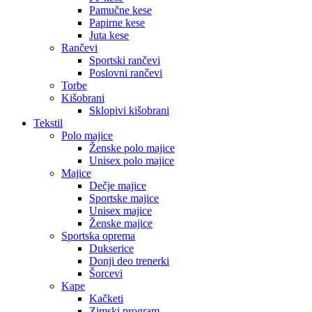
Pamučne kese
Papirne kese
Juta kese
Rančevi
Sportski rančevi
Poslovni rančevi
Torbe
Kišobrani
Sklopivi kišobrani
Tekstil
Polo majice
Ženske polo majice
Unisex polo majice
Majice
Dečje majice
Sportske majice
Unisex majice
Ženske majice
Sportska oprema
Dukserice
Donji deo trenerki
Šorcevi
Kape
Kačketi
Zimski program