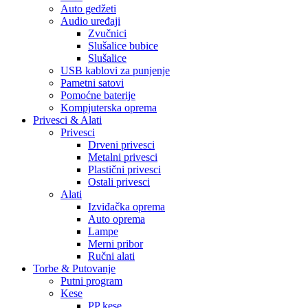
Auto gedžeti
Audio uređaji
Zvučnici
Slušalice bubice
Slušalice
USB kablovi za punjenje
Pametni satovi
Pomoćne baterije
Kompjuterska oprema
Privesci & Alati
Privesci
Drveni privesci
Metalni privesci
Plastični privesci
Ostali privesci
Alati
Izviđačka oprema
Auto oprema
Lampe
Merni pribor
Ručni alati
Torbe & Putovanje
Putni program
Kese
PP kese