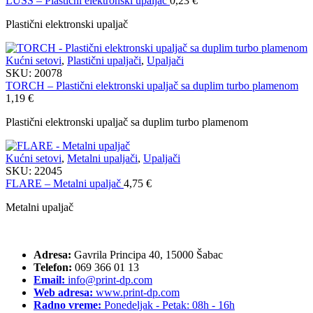
LUSS – Plastični elektronski upaljač
0,23
€
Plastični elektronski upaljač
Kućni setovi
,
Plastični upaljači
,
Upaljači
SKU:
20078
TORCH – Plastični elektronski upaljač sa duplim turbo plamenom
1,19
€
Plastični elektronski upaljač sa duplim turbo plamenom
Kućni setovi
,
Metalni upaljači
,
Upaljači
SKU:
22045
FLARE – Metalni upaljač
4,75
€
Metalni upaljač
Adresa:
Gavrila Principa 40, 15000 Šabac
Telefon:
069 366 01 13
Email:
info@print-dp.com
Web adresa:
www.print-dp.com
Radno vreme:
Ponedeljak - Petak: 08h - 16h