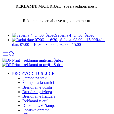
REKLAMNI MATERIJAL - sve na jednom mestu.
Reklamni materijal - sve na jednom mestu.
Severna 4, br. 30, Šabac
Radni
dan: 07:00 – 16:30 | Subota: 08:00 – 15:00
PROIZVODI I USLUGE
Štampa na staklu
Štampa na keramici
Brendiranje vozila
Brendiranje izloga
Brendiranje frižidera
Reklamni tekstil
Direktna UV štampa
Sportska oprema