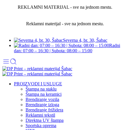
REKLAMNI MATERIJAL - sve na jednom mestu.
Reklamni materijal - sve na jednom mestu.
Severna 4, br. 30, Šabac
Radni
dan: 07:00 – 16:30 | Subota: 08:00 – 15:00
PROIZVODI I USLUGE
Štampa na staklu
Štampa na keramici
Brendiranje vozila
Brendiranje izloga
Brendiranje frižidera
Reklamni tekstil
Direktna UV štampa
Sportska oprema