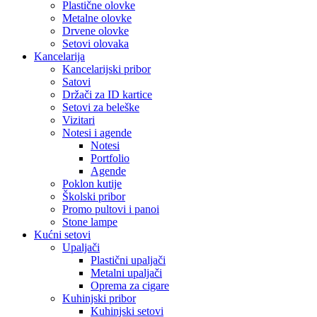
Plastične olovke
Metalne olovke
Drvene olovke
Setovi olovaka
Kancelarija
Kancelarijski pribor
Satovi
Držači za ID kartice
Setovi za beleške
Vizitari
Notesi i agende
Notesi
Portfolio
Agende
Poklon kutije
Školski pribor
Promo pultovi i panoi
Stone lampe
Kućni setovi
Upaljači
Plastični upaljači
Metalni upaljači
Oprema za cigare
Kuhinjski pribor
Kuhinjski setovi