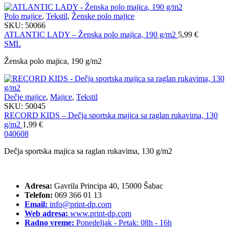
Polo majice
,
Tekstil
,
Ženske polo majice
SKU:
50066
ATLANTIC LADY – Ženska polo majica, 190 g/m2
5,99
€
S
M
L
Ženska polo majica, 190 g/m2
Dečje majice
,
Majice
,
Tekstil
SKU:
50045
RECORD KIDS – Dečja sportska majica sa raglan rukavima, 130
g/m2
1,99
€
04
06
08
Dečja sportska majica sa raglan rukavima, 130 g/m2
Adresa:
Gavrila Principa 40, 15000 Šabac
Telefon:
069 366 01 13
Email:
info@print-dp.com
Web adresa:
www.print-dp.com
Radno vreme:
Ponedeljak - Petak: 08h - 16h