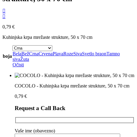
0,79
€
Kuhinjska krpa mrežaste strukture, 50 x 70 cm
Bela
Bež
Crna
Crvena
Plava
Roze
Siva
Svetlo braon
Tamno
boja
siva
Žuta
Očisti
COCOLO - Kuhinjska krpa mrežaste strukture, 50 x 70 cm
0,79
€
Request a Call Back
Vaše ime (obavezno)