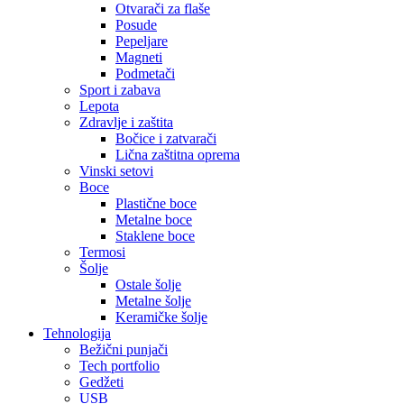
Otvarači za flaše
Posude
Pepeljare
Magneti
Podmetači
Sport i zabava
Lepota
Zdravlje i zaštita
Bočice i zatvarači
Lična zaštitna oprema
Vinski setovi
Boce
Plastične boce
Metalne boce
Staklene boce
Termosi
Šolje
Ostale šolje
Metalne šolje
Keramičke šolje
Tehnologija
Bežični punjači
Tech portfolio
Gedžeti
USB