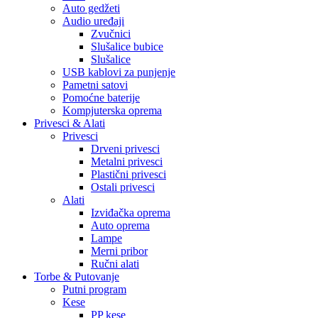
Auto gedžeti
Audio uređaji
Zvučnici
Slušalice bubice
Slušalice
USB kablovi za punjenje
Pametni satovi
Pomoćne baterije
Kompjuterska oprema
Privesci & Alati
Privesci
Drveni privesci
Metalni privesci
Plastični privesci
Ostali privesci
Alati
Izviđačka oprema
Auto oprema
Lampe
Merni pribor
Ručni alati
Torbe & Putovanje
Putni program
Kese
PP kese