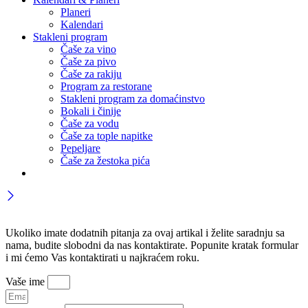
Planeri
Kalendari
Stakleni program
Čaše za vino
Čaše za pivo
Čaše za rakiju
Program za restorane
Stakleni program za domaćinstvo
Bokali i činije
Čaše za vodu
Čaše za tople napitke
Pepeljare
Čaše za žestoka pića
Ukoliko imate dodatnih pitanja za ovaj artikal i želite saradnju sa
nama, budite slobodni da nas kontaktirate. Popunite kratak formular
i mi ćemo Vas kontaktirati u najkraćem roku.
Vaše ime