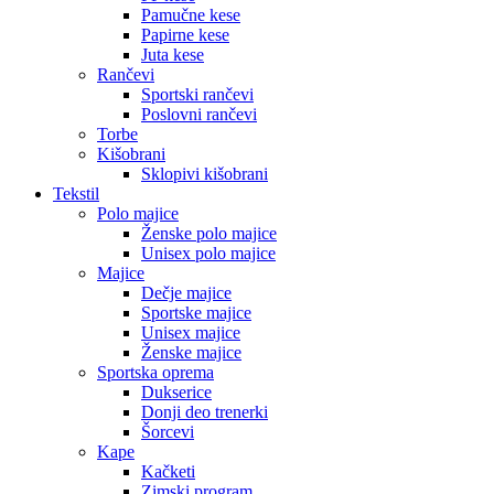
Pamučne kese
Papirne kese
Juta kese
Rančevi
Sportski rančevi
Poslovni rančevi
Torbe
Kišobrani
Sklopivi kišobrani
Tekstil
Polo majice
Ženske polo majice
Unisex polo majice
Majice
Dečje majice
Sportske majice
Unisex majice
Ženske majice
Sportska oprema
Dukserice
Donji deo trenerki
Šorcevi
Kape
Kačketi
Zimski program