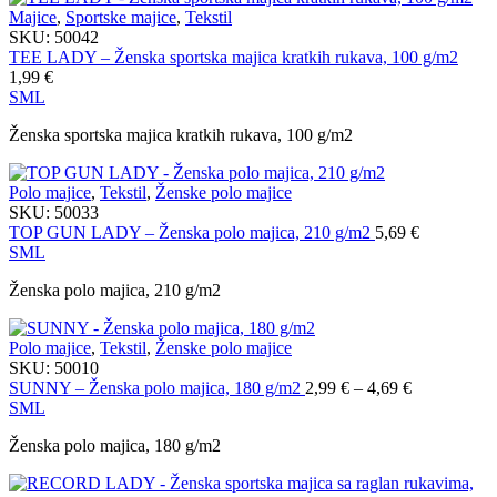
Majice
,
Sportske majice
,
Tekstil
SKU:
50042
TEE LADY – Ženska sportska majica kratkih rukava, 100 g/m2
1,99
€
S
M
L
Ženska sportska majica kratkih rukava, 100 g/m2
Polo majice
,
Tekstil
,
Ženske polo majice
SKU:
50033
TOP GUN LADY – Ženska polo majica, 210 g/m2
5,69
€
S
M
L
Ženska polo majica, 210 g/m2
Polo majice
,
Tekstil
,
Ženske polo majice
SKU:
50010
Распон
SUNNY – Ženska polo majica, 180 g/m2
2,99
€
–
4,69
€
цена:
S
M
L
од
Ženska polo majica, 180 g/m2
2,99 €
до
4,69 €