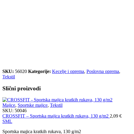
SKU:
56020
Kategorije:
Kecelje i oprema
,
Poslovna oprema
,
Tekstil
Slični proizvodi
Majice
,
Sportske majice
,
Tekstil
SKU:
50046
CROSSFIT – Sportska majica kratkih rukava, 130 g/m2
2,09
€
S
M
L
Sportska majica kratkih rukava, 130 g/m2