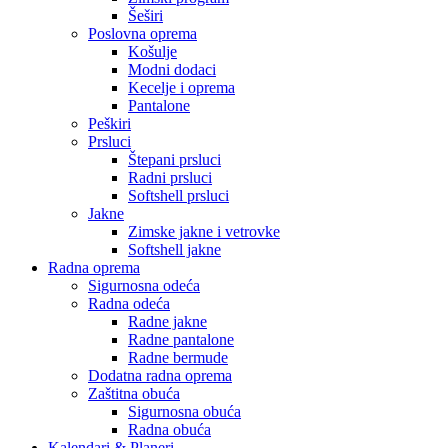
Šeširi
Poslovna oprema
Košulje
Modni dodaci
Kecelje i oprema
Pantalone
Peškiri
Prsluci
Štepani prsluci
Radni prsluci
Softshell prsluci
Jakne
Zimske jakne i vetrovke
Softshell jakne
Radna oprema
Sigurnosna odeća
Radna odeća
Radne jakne
Radne pantalone
Radne bermude
Dodatna radna oprema
Zaštitna obuća
Sigurnosna obuća
Radna obuća
Kalendari & Planeri