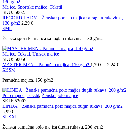
Majice
,
Sportske majice
,
Tekstil
SKU:
50023
RECORD LADY – Ženska sportska majica sa raglan rukavima,
130 g/m2
2,29
€
S
M
L
Ženska sportska majica sa raglan rukavima, 130 g/m2
Majice
,
Tekstil
,
Unisex majice
SKU:
50050
Распо
MASTER MEN – Pamučna majica, 150 g/m2
1,79
€
–
2,24
€
цена:
XS
S
M
од
Pamučna majica, 150 g/m2
1,79 €
до
2,24 €
Polo majice
,
Tekstil
,
Ženske polo majice
SKU:
52003
LINDA – Ženska pamučna polo majica dugih rukava, 200 g/m2
5,99
€
S
L
XXL
Ženska pamučna polo majica dugih rukava, 200 g/m2