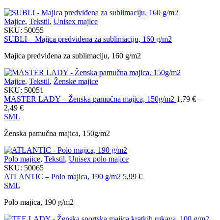
Majice
,
Tekstil
,
Unisex majice
SKU:
50055
SUBLI – Majica predviđena za sublimaciju, 160 g/m2
Majica predviđena za sublimaciju, 160 g/m2
Majice
,
Tekstil
,
Ženske majice
SKU:
50051
MASTER LADY – Ženska pamučna majica, 150g/m2
1,79
€
–
Распон
2,49
€
цена:
S
M
L
од
Ženska pamučna majica, 150g/m2
1,79 €
до
2,49 €
Polo majice
,
Tekstil
,
Unisex polo majice
SKU:
50065
ATLANTIC – Polo majica, 190 g/m2
5,99
€
S
M
L
Polo majica, 190 g/m2