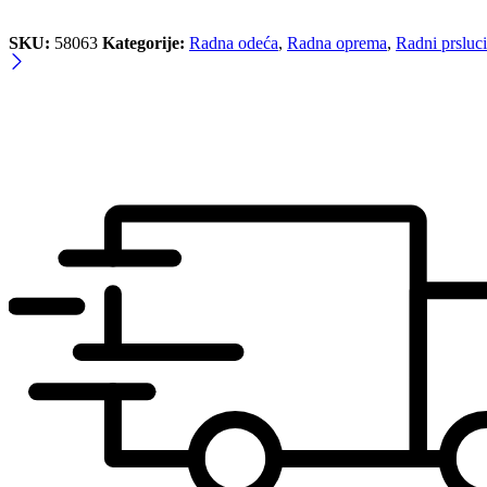
SKU:
58063
Kategorije:
Radna odeća
,
Radna oprema
,
Radni prsluci