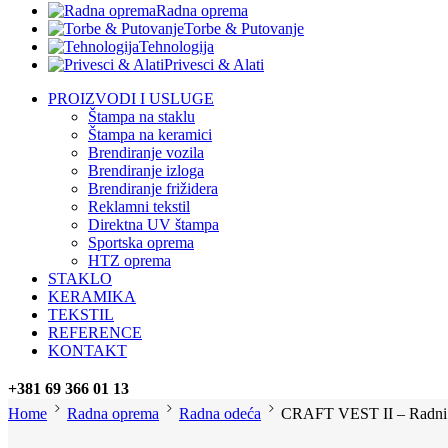
Radna oprema
Torbe & Putovanje
Tehnologija
Privesci & Alati
PROIZVODI I USLUGE
Štampa na staklu
Štampa na keramici
Brendiranje vozila
Brendiranje izloga
Brendiranje frižidera
Reklamni tekstil
Direktna UV štampa
Sportska oprema
HTZ oprema
STAKLO
KERAMIKA
TEKSTIL
REFERENCE
KONTAKT
+381 69 366 01 13
Home
Radna oprema
Radna odeća
CRAFT VEST II – Radni 