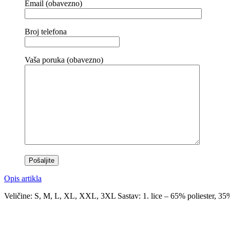
Email (obavezno)
Broj telefona
Vaša poruka (obavezno)
Opis artikla
Veličine: S, M, L, XL, XXL, 3XL Sastav: 1. lice – 65% poliester, 35