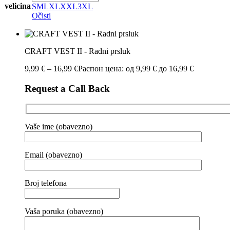
velicina
S
M
L
XL
XXL
3XL
Očisti
CRAFT VEST II - Radni prsluk
9,99
€
–
16,99
€
Распон цена: од 9,99 € до 16,99 €
Request a Call Back
Vaše ime (obavezno)
Email (obavezno)
Broj telefona
Vaša poruka (obavezno)