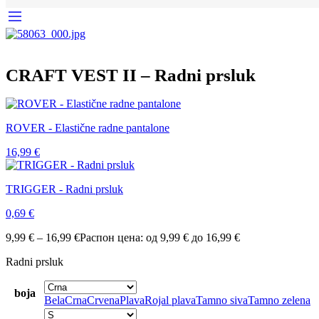
CRAFT VEST II – Radni prsluk
ROVER - Elastične radne pantalone
16,99
€
TRIGGER - Radni prsluk
0,69
€
9,99
€
–
16,99
€
Распон цена: од 9,99 € до 16,99 €
Radni prsluk
boja
Bela
Crna
Crvena
Plava
Rojal plava
Tamno siva
Tamno zelena