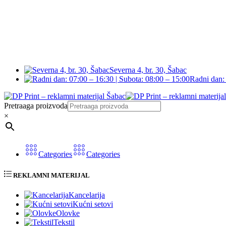
Severna 4, br. 30, Šabac
Radni dan: 
Pretraaga proizvoda
×
Categories
Categories
REKLAMNI MATERIJAL
Kancelarija
Kućni setovi
Olovke
Tekstil