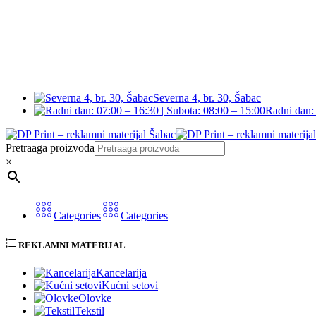
Severna 4, br. 30, Šabac
Radni dan: 
Pretraaga proizvoda
×
Categories
Categories
REKLAMNI MATERIJAL
Kancelarija
Kućni setovi
Olovke
Tekstil