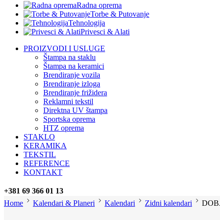
Radna oprema
Torbe & Putovanje
Tehnologija
Privesci & Alati
PROIZVODI I USLUGE
Štampa na staklu
Štampa na keramici
Brendiranje vozila
Brendiranje izloga
Brendiranje frižidera
Reklamni tekstil
Direktna UV štampa
Sportska oprema
HTZ oprema
STAKLO
KERAMIKA
TEKSTIL
REFERENCE
KONTAKT
+381 69 366 01 13
Home
Kalendari & Planeri
Kalendari
Zidni kalendari
DOBAR