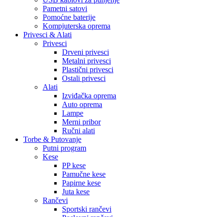
Pametni satovi
Pomoćne baterije
Kompjuterska oprema
Privesci & Alati
Privesci
Drveni privesci
Metalni privesci
Plastični privesci
Ostali privesci
Alati
Izviđačka oprema
Auto oprema
Lampe
Merni pribor
Ručni alati
Torbe & Putovanje
Putni program
Kese
PP kese
Pamučne kese
Papirne kese
Juta kese
Rančevi
Sportski rančevi