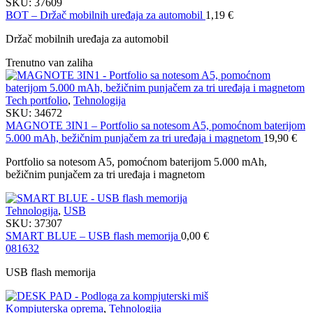
SKU:
37609
BOT – Držač mobilnih uređaja za automobil
1,19
€
Držač mobilnih uređaja za automobil
Trenutno van zaliha
Tech portfolio
,
Tehnologija
SKU:
34672
MAGNOTE 3IN1 – Portfolio sa notesom A5, pomoćnom baterijom
5.000 mAh, bežičnim punjačem za tri uređaja i magnetom
19,90
€
Portfolio sa notesom A5, pomoćnom baterijom 5.000 mAh,
bežičnim punjačem za tri uređaja i magnetom
Tehnologija
,
USB
SKU:
37307
SMART BLUE – USB flash memorija
0,00
€
08
16
32
USB flash memorija
Kompjuterska oprema
,
Tehnologija