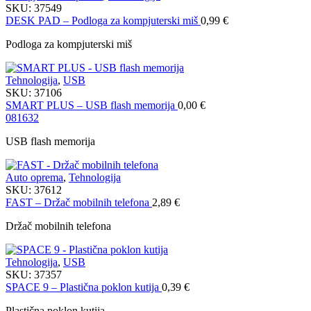
SKU:
37549
DESK PAD – Podloga za kompjuterski miš
0,99
€
Podloga za kompjuterski miš
Tehnologija
,
USB
SKU:
37106
SMART PLUS – USB flash memorija
0,00
€
08
16
32
USB flash memorija
Auto oprema
,
Tehnologija
SKU:
37612
FAST – Držač mobilnih telefona
2,89
€
Držač mobilnih telefona
Tehnologija
,
USB
SKU:
37357
SPACE 9 – Plastična poklon kutija
0,39
€
Plastična poklon kutija