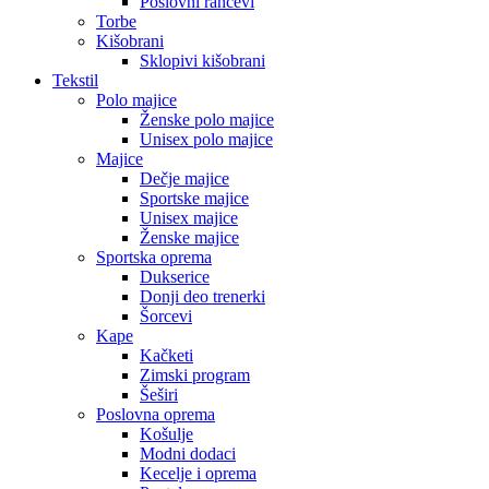
Poslovni rančevi
Torbe
Kišobrani
Sklopivi kišobrani
Tekstil
Polo majice
Ženske polo majice
Unisex polo majice
Majice
Dečje majice
Sportske majice
Unisex majice
Ženske majice
Sportska oprema
Dukserice
Donji deo trenerki
Šorcevi
Kape
Kačketi
Zimski program
Šeširi
Poslovna oprema
Košulje
Modni dodaci
Kecelje i oprema