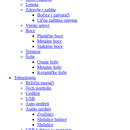
Lepota
Zdravlje i zaštita
Bočice i zatvarači
Lična zaštitna oprema
Vinski setovi
Boce
Plastične boce
Metalne boce
Staklene boce
Termosi
Šolje
Ostale šolje
Metalne šolje
Keramičke šolje
Tehnologija
Bežični punjači
Tech portfolio
Gedžeti
USB
Auto gedžeti
Audio uređaji
Zvučnici
Slušalice bubice
Slušalice
USB kablovi za punjenje