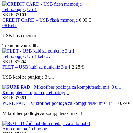
Tehnologija
,
USB
SKU:
37101
CREDIT CARD – USB flash memorija
0,00
€
08
16
32
USB flash memorija
Trenutno van zaliha
Tehnologija
,
USB kablovi
SKU:
37604
FLET – USB kabl za punjenje 3 u 1
2,25
€
USB kabl za punjenje 3 u 1
Kompjuterska oprema
,
Tehnologija
SKU:
37361
PURE PAD – Mikrofiber podloga za kompjuterski miš, 3 u 1
0,79
€
Mikrofiber podloga za kompjuterski miš, 3 u 1
Auto oprema
,
Tehnologija