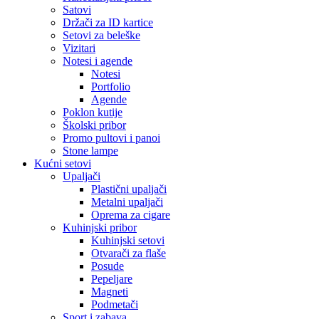
Satovi
Držači za ID kartice
Setovi za beleške
Vizitari
Notesi i agende
Notesi
Portfolio
Agende
Poklon kutije
Školski pribor
Promo pultovi i panoi
Stone lampe
Kućni setovi
Upaljači
Plastični upaljači
Metalni upaljači
Oprema za cigare
Kuhinjski pribor
Kuhinjski setovi
Otvarači za flaše
Posude
Pepeljare
Magneti
Podmetači
Sport i zabava