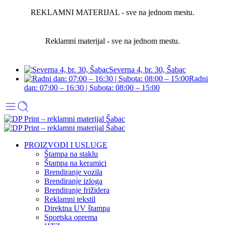
REKLAMNI MATERIJAL - sve na jednom mestu.
Reklamni materijal - sve na jednom mestu.
Severna 4, br. 30, Šabac
Radni
dan: 07:00 – 16:30 | Subota: 08:00 – 15:00
PROIZVODI I USLUGE
Štampa na staklu
Štampa na keramici
Brendiranje vozila
Brendiranje izloga
Brendiranje frižidera
Reklamni tekstil
Direktna UV štampa
Sportska oprema