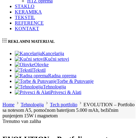
HTZ oprema
STAKLO
KERAMIKA
TEKSTIL
REFERENCE
KONTAKT
REKLAMNI MATERIJAL
Kancelarija
Kućni setovi
Olovke
Tekstil
Radna oprema
Torbe & Putovanje
Tehnologija
Privesci & Alati
Home
Tehnologija
Tech portfolio
EVOLUTION – Portfolio
sa notesom A5, pomoćnom baterijom 5.000 mAh, bežičnim
punjenjem 15W i magnetom
Trenutno van zaliha