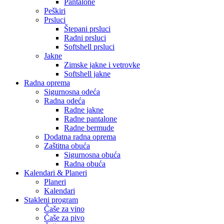
Pantalone
Peškiri
Prsluci
Štepani prsluci
Radni prsluci
Softshell prsluci
Jakne
Zimske jakne i vetrovke
Softshell jakne
Radna oprema
Sigurnosna odeća
Radna odeća
Radne jakne
Radne pantalone
Radne bermude
Dodatna radna oprema
Zaštitna obuća
Sigurnosna obuća
Radna obuća
Kalendari & Planeri
Planeri
Kalendari
Stakleni program
Čaše za vino
Čaše za pivo