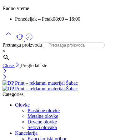
Radno vreme
Ponedeljak – Petak
08:00 – 16:00
Pretraaga proizvoda
×
Close
Pregledali ste
Categories
Olovke
Plastične olovke
Metalne olovke
Drvene olovke
Setovi olovaka
Kancelarija
Kancelarijski pribor