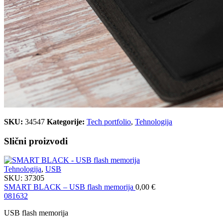
SKU:
34547
Kategorije:
Tech portfolio
,
Tehnologija
Slični proizvodi
Tehnologija
,
USB
SKU:
37305
SMART BLACK – USB flash memorija
0,00
€
08
16
32
USB flash memorija