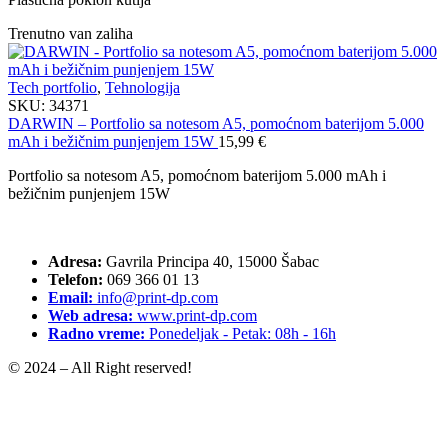
Trenutno van zaliha
Tech portfolio
,
Tehnologija
SKU:
34371
DARWIN – Portfolio sa notesom A5, pomoćnom baterijom 5.000
mAh i bežičnim punjenjem 15W
15,99
€
Portfolio sa notesom A5, pomoćnom baterijom 5.000 mAh i
bežičnim punjenjem 15W
Adresa:
Gavrila Principa 40, 15000 Šabac
Telefon:
069 366 01 13
Email:
info@print-dp.com
Web adresa:
www.print-dp.com
Radno vreme:
Ponedeljak - Petak: 08h - 16h
© 2024 – All Right reserved!