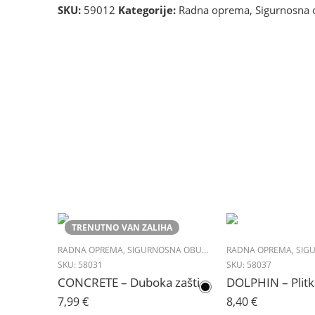
SKU:
59012
Kategorije:
Radna oprema
,
Sigurnosna 
TRENUTNO VAN ZALIHA
RADNA OPREMA
,
SIGURNOSNA OBUĆA
,
ZAŠTITNA OBUĆA
RADNA OPREMA
,
SIGU
SKU:
58031
SKU:
58037
CONCRETE – Duboka zaštitna cipela S3 SRC
7,99
€
8,40
€