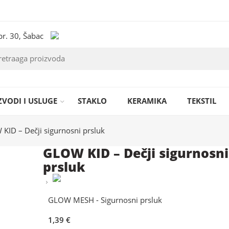
br. 30, Šabac
ZVODI I USLUGE
STAKLO
KERAMIKA
TEKSTIL
KID – Dečji sigurnosni prsluk
GLOW KID – Dečji sigurnosni
prsluk
GLOW MESH - Sigurnosni prsluk
1,39
€