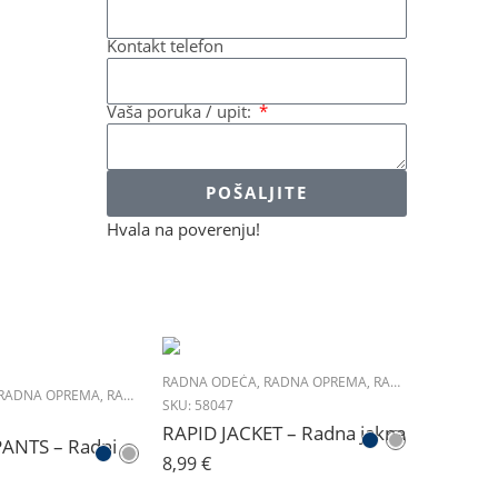
Kontakt telefon
Vaša poruka / upit:
POŠALJITE
Hvala na poverenju!
RADNA ODEĆA
,
RADNA OPREMA
,
RADNE JAKNE
RADNA OPREMA
,
RADNE PANTALONE
SKU:
58047
RAPID JACKET – Radna jakna
CRAFT BIB PANTS – Radni polukombinezon
8,99
€