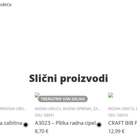
odeća
Slični proizvodi
TRENUTNO VAN ZALIHA
RNOSNA OBUĆA
,
ZAŠTITNA OBUĆA
RADNA OBUĆA
,
RADNA OPREMA
,
ZAŠTITNA OBUĆA
RADNA ODEĆA
,
SKU:
58041
SKU:
58016
DOLPHIN – Plitka zaštitna cipela S3 SRC
A3023 – Plitka radna cipela O1 SRC
8,70
€
12,99
€