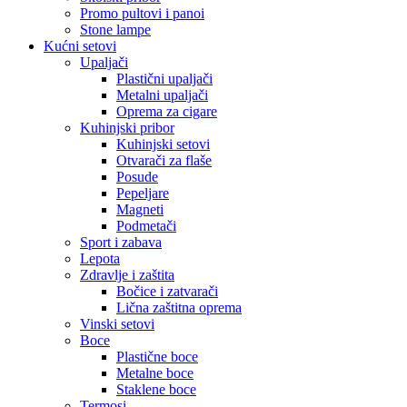
Promo pultovi i panoi
Stone lampe
Kućni setovi
Upaljači
Plastični upaljači
Metalni upaljači
Oprema za cigare
Kuhinjski pribor
Kuhinjski setovi
Otvarači za flaše
Posude
Pepeljare
Magneti
Podmetači
Sport i zabava
Lepota
Zdravlje i zaštita
Bočice i zatvarači
Lična zaštitna oprema
Vinski setovi
Boce
Plastične boce
Metalne boce
Staklene boce
Termosi