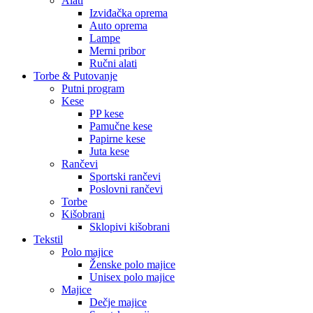
Alati
Izviđačka oprema
Auto oprema
Lampe
Merni pribor
Ručni alati
Torbe & Putovanje
Putni program
Kese
PP kese
Pamučne kese
Papirne kese
Juta kese
Rančevi
Sportski rančevi
Poslovni rančevi
Torbe
Kišobrani
Sklopivi kišobrani
Tekstil
Polo majice
Ženske polo majice
Unisex polo majice
Majice
Dečje majice