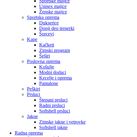
Sportske majice
Unisex majice
Ženske majice
Sportska oprema
Dukserice
Donji deo trenerki
Šorcevi
Kape
Kačketi
Zimski program
Šeširi
Poslovna oprema
Košulje
Modni dodaci
Kecelje i oprema
Pantalone
Peškiri
Prsluci
Štepani prsluci
Radni prsluci
Softshell prsluci
Jakne
Zimske jakne i vetrovke
Softshell jakne
Radna oprema