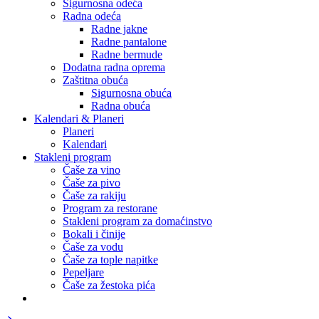
Sigurnosna odeća
Radna odeća
Radne jakne
Radne pantalone
Radne bermude
Dodatna radna oprema
Zaštitna obuća
Sigurnosna obuća
Radna obuća
Kalendari & Planeri
Planeri
Kalendari
Stakleni program
Čaše za vino
Čaše za pivo
Čaše za rakiju
Program za restorane
Stakleni program za domaćinstvo
Bokali i činije
Čaše za vodu
Čaše za tople napitke
Pepeljare
Čaše za žestoka pića