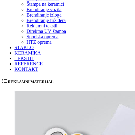
Štampa na keramici
Brendiranje vozila
Brendiranje izloga
Brendiranje frižidera
Reklamni tekstil
Direktna UV štampa
Sportska oprema
HTZ oprema
STAKLO
KERAMIKA
TEKSTIL
REFERENCE
KONTAKT
REKLAMNI MATERIJAL