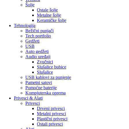
Šolje
Ostale šolje
Metalne šolje
Keramičke šolje
Tehnologija
Bežični punjači
Tech portfolio
Gedžeti
USB
Auto gedžeti
Audio uređaji
Zvučnici
Slušalice bubice
Slušalice
USB kablovi za punjenje
Pametni satovi
Pomoćne baterije
Kompjuterska oprema
Privesci & Alati
Privesci
Drveni privesci
Metalni privesci
Plastični privesci
Ostali privesci