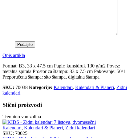
Opis artikla
Format: B3, 33 x 47.5 cm Papir: kunstdruk 130 g/m2 Povez:
metalna spirala Prostor za štampu: 33 x 7.5 cm Pakovanje: 50/1
Preporučena štampa: sito štampa, digitalna štampa
SKU:
70038
Kategorije:
Kalendari
,
Kalendari & Planeri
,
Zidni
kalendari
Slični proizvodi
Trenutno van zaliha
Kalendari
,
Kalendari & Planeri
,
Zidni kalendari
SKU:
70025