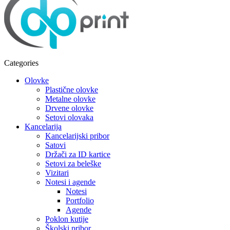
Categories
Olovke
Plastične olovke
Metalne olovke
Drvene olovke
Setovi olovaka
Kancelarija
Kancelarijski pribor
Satovi
Držači za ID kartice
Setovi za beleške
Vizitari
Notesi i agende
Notesi
Portfolio
Agende
Poklon kutije
Školski pribor