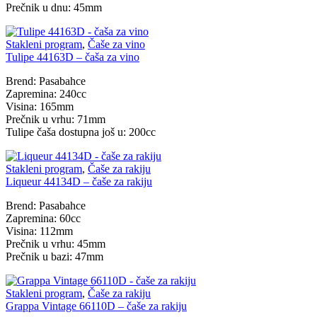
Prečnik u dnu: 45mm
Stakleni program
,
Čaše za vino
Tulipe 44163D – čaša za vino
Brend: Pasabahce
Zapremina: 240cc
Visina: 165mm
Prečnik u vrhu: 71mm
Tulipe čaša dostupna još u: 200cc
Stakleni program
,
Čaše za rakiju
Liqueur 44134D – čaše za rakiju
Brend: Pasabahce
Zapremina: 60cc
Visina: 112mm
Prečnik u vrhu: 45mm
Prečnik u bazi: 47mm
Stakleni program
,
Čaše za rakiju
Grappa Vintage 66110D – čaše za rakiju