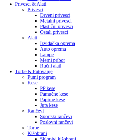
Privesci & Alati
Privesci
Drveni privesci
Metalni privesci
Plastični privesci
Ostali privesci
Alati
Izviđačka oprema
Auto oprema
Lampe
Merni pribor
Ručni alati
Torbe & Putovanje
Putni program
Kese
PP kese
Pamučne kese
Papirne kese
Juta kese
Rančevi
Sportski rančevi
Poslovni rančevi
Torbe
Kišobrani
Sklopivi kišobrani