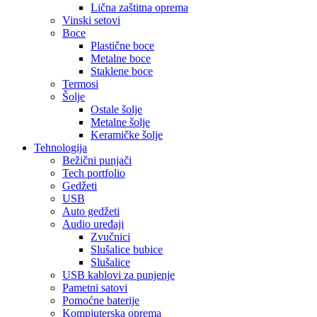
Lična zaštitna oprema
Vinski setovi
Boce
Plastične boce
Metalne boce
Staklene boce
Termosi
Šolje
Ostale šolje
Metalne šolje
Keramičke šolje
Tehnologija
Bežični punjači
Tech portfolio
Gedžeti
USB
Auto gedžeti
Audio uređaji
Zvučnici
Slušalice bubice
Slušalice
USB kablovi za punjenje
Pametni satovi
Pomoćne baterije
Kompjuterska oprema