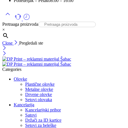
Ponedeljak – Petak
08:00 – 16:00
Pretraaga proizvoda
×
Close
Pregledali ste
Categories
Olovke
Plastične olovke
Metalne olovke
Drvene olovke
Setovi olovaka
Kancelarija
Kancelarijski pribor
Satovi
Držači za ID kartice
Setovi za beleške