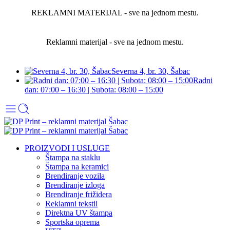
REKLAMNI MATERIJAL - sve na jednom mestu.
Reklamni materijal - sve na jednom mestu.
Severna 4, br. 30, Šabac
Radni
dan: 07:00 – 16:30 | Subota: 08:00 – 15:00
PROIZVODI I USLUGE
Štampa na staklu
Štampa na keramici
Brendiranje vozila
Brendiranje izloga
Brendiranje frižidera
Reklamni tekstil
Direktna UV štampa
Sportska oprema