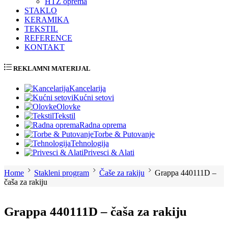
HTZ oprema
STAKLO
KERAMIKA
TEKSTIL
REFERENCE
KONTAKT
REKLAMNI MATERIJAL
Kancelarija
Kućni setovi
Olovke
Tekstil
Radna oprema
Torbe & Putovanje
Tehnologija
Privesci & Alati
Home
Stakleni program
Čaše za rakiju
Grappa 440111D –
čaša za rakiju
Grappa 440111D – čaša za rakiju