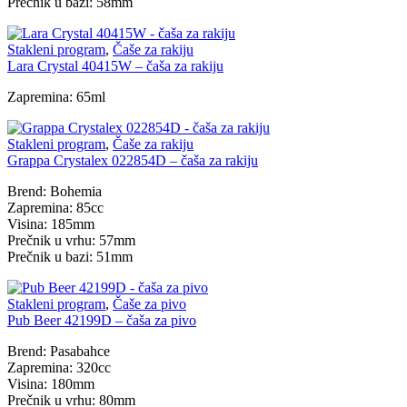
Prečnik u bazi: 58mm
Stakleni program
,
Čaše za rakiju
Lara Crystal 40415W – čaša za rakiju
Zapremina: 65ml
Stakleni program
,
Čaše za rakiju
Grappa Crystalex 022854D – čaša za rakiju
Brend: Bohemia
Zapremina: 85cc
Visina: 185mm
Prečnik u vrhu: 57mm
Prečnik u bazi: 51mm
Stakleni program
,
Čaše za pivo
Pub Beer 42199D – čaša za pivo
Brend: Pasabahce
Zapremina: 320cc
Visina: 180mm
Prečnik u vrhu: 80mm