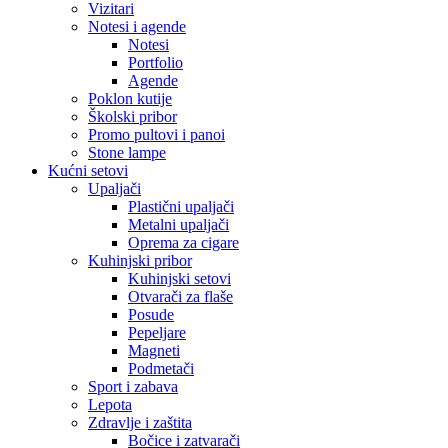
Vizitari
Notesi i agende
Notesi
Portfolio
Agende
Poklon kutije
Školski pribor
Promo pultovi i panoi
Stone lampe
Kućni setovi
Upaljači
Plastični upaljači
Metalni upaljači
Oprema za cigare
Kuhinjski pribor
Kuhinjski setovi
Otvarači za flaše
Posude
Pepeljare
Magneti
Podmetači
Sport i zabava
Lepota
Zdravlje i zaštita
Bočice i zatvarači