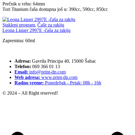
Prečnik u vrhu: 64mm
Tori Titanium čaša dostupna još u: 390cc, 590cc, 850cc
Stakleni program
,
Čaše za rakiju
Leona Liquer 2997E -čaša za rakiju
Zapremina: 60ml
Adresa:
Gavrila Principa 40, 15000 Šabac
Telefon:
069 366 01 13
Email:
info@print-dp.com
Web adresa:
www.print-dp.com
Radno vreme:
Ponedeljak - Petak: 08h - 16h
© 2024 – All Right reserved!