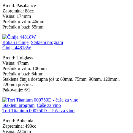
Brend: Pasabahce
Zapremina: 88cc
Visina: 174mm
Prečnik u vrhu: 46mm
Prečnik u bazi: 55mm
Bokali i činije
,
Stakleni program
Činija 44818W
Brend: Uniglass
Visina: 47mm
Prečnik u vrhu: 106mm
Prečnik u bazi: 64mm
Staklena činija dostupna još u: 60mm, 75mm, 90mm, 120mm i
220mm prečnik.
Pakovanje: 6/1
Stakleni program
,
Čaše za vino
Tori Titanium 000750D – čaša za vino
Brend: Bohemia
Zapremina: 490cc
Visina: 224mm