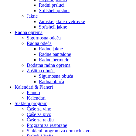
Radni prsluci
Softshell prsluci
Jakne
Zimske jakne i vetrovke
Softshell jakne
Radna oprema
Sigurnosna odeća
Radna odeća
Radne jakne
Radne pantalone
Radne bermude
Dodatna radna oprema
Zaštitna obuća
Sigurnosna obuća
Radna obuća
Kalendari & Planeri
Planeri
Kalendari
Stakleni program
Čaše za vino
Čaše za pivo
Čaše za rakiju
Program za restorane
Stakleni program za domaćinstvo