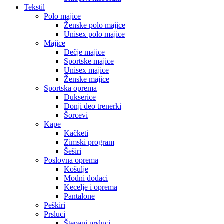
Tekstil
Polo majice
Ženske polo majice
Unisex polo majice
Majice
Dečje majice
Sportske majice
Unisex majice
Ženske majice
Sportska oprema
Dukserice
Donji deo trenerki
Šorcevi
Kape
Kačketi
Zimski program
Šeširi
Poslovna oprema
Košulje
Modni dodaci
Kecelje i oprema
Pantalone
Peškiri
Prsluci
Štepani prsluci