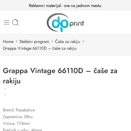
Reklamni materijal - sve na jednom mestu.
Home
Stakleni program
Čaše za rakiju
Grappa Vintage 66110D – čaše za rakiju
Grappa Vintage 66110D – čaše za
rakiju
Brend: Pasabahce
Zapremina: 88cc
Visina: 174mm
Prečnik u vrhu: 46mm