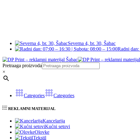
Severna 4, br. 30, Šabac
Radni dan: 
Pretraaga proizvoda
×
Categories
Categories
REKLAMNI MATERIJAL
Kancelarija
Kućni setovi
Olovke
Tekstil