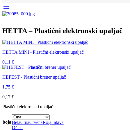
HETTA – Plastični elektronski upaljač
HETTA MINI - Plastični elektronski upaljač
0,11
€
HEFEST - Plastični brener upaljač
1,75
€
0,17
€
Plastični elektronski upaljač
boja
Bela
Crna
Crvena
Rojal plava
Očisti