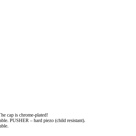
 The cap is chrome-plated!
able. PUSHER – hard piezo (child resistant).
able.