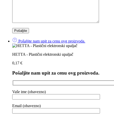
Pošaljite nam upit za cenu ovg proizvoda.
HETTA - Plastični elektronski upaljač
0,17
€
Pošaljite nam upit za cenu ovg proizvoda.
Vaše ime (obavezno)
Email (obavezno)