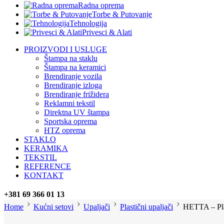
Radna oprema
Torbe & Putovanje
Tehnologija
Privesci & Alati
PROIZVODI I USLUGE
Štampa na staklu
Štampa na keramici
Brendiranje vozila
Brendiranje izloga
Brendiranje frižidera
Reklamni tekstil
Direktna UV štampa
Sportska oprema
HTZ oprema
STAKLO
KERAMIKA
TEKSTIL
REFERENCE
KONTAKT
+381 69 366 01 13
Home
Kućni setovi
Upaljači
Plastični upaljači
HETTA – Plas