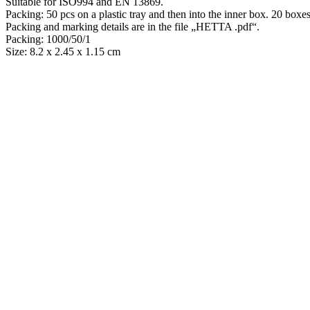
Suitable for ISO994 and EN 13869.
Packing: 50 pcs on a plastic tray and then into the inner box. 20 boxe
Packing and marking details are in the file „HETTA .pdf“.
Packing: 1000/50/1
Size: 8.2 x 2.45 x 1.15 cm