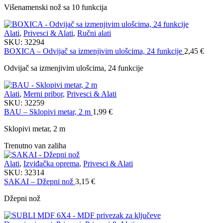
Višenamenski nož sa 10 funkcija
Alati
,
Privesci & Alati
,
Ručni alati
SKU:
32294
BOXICA – Odvijač sa izmenjivim ulošcima, 24 funkcije
2,45
€
Odvijač sa izmenjivim ulošcima, 24 funkcije
Alati
,
Merni pribor
,
Privesci & Alati
SKU:
32259
BAU – Sklopivi metar, 2 m
1,99
€
Sklopivi metar, 2 m
Trenutno van zaliha
Alati
,
Izviđačka oprema
,
Privesci & Alati
SKU:
32314
SAKAI – Džepni nož
3,15
€
Džepni nož