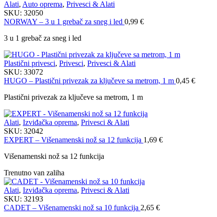
Alati
,
Auto oprema
,
Privesci & Alati
SKU:
32050
NORWAY – 3 u 1 grebač za sneg i led
0,99
€
3 u 1 grebač za sneg i led
Plastični privesci
,
Privesci
,
Privesci & Alati
SKU:
33072
HUGO – Plastični privezak za ključeve sa metrom, 1 m
0,45
€
Plastični privezak za ključeve sa metrom, 1 m
Alati
,
Izviđačka oprema
,
Privesci & Alati
SKU:
32042
EXPERT – Višenamenski nož sa 12 funkcija
1,69
€
Višenamenski nož sa 12 funkcija
Trenutno van zaliha
Alati
,
Izviđačka oprema
,
Privesci & Alati
SKU:
32193
CADET – Višenamenski nož sa 10 funkcija
2,65
€