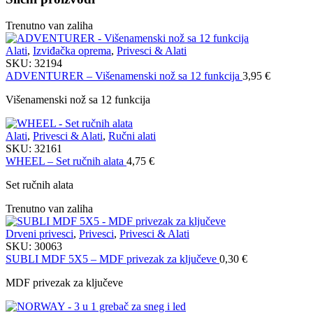
Trenutno van zaliha
Alati
,
Izviđačka oprema
,
Privesci & Alati
SKU:
32194
ADVENTURER – Višenamenski nož sa 12 funkcija
3,95
€
Višenamenski nož sa 12 funkcija
Alati
,
Privesci & Alati
,
Ručni alati
SKU:
32161
WHEEL – Set ručnih alata
4,75
€
Set ručnih alata
Trenutno van zaliha
Drveni privesci
,
Privesci
,
Privesci & Alati
SKU:
30063
SUBLI MDF 5X5 – MDF privezak za ključeve
0,30
€
MDF privezak za ključeve