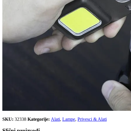
SKU:
32338
Kategorije:
Alati
,
Lampe
,
Privesci & Alati
Slični proizvodi