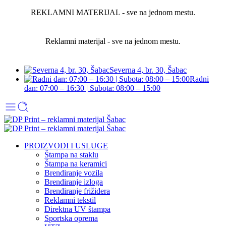
REKLAMNI MATERIJAL - sve na jednom mestu.
Reklamni materijal - sve na jednom mestu.
Severna 4, br. 30, Šabac
Radni
dan: 07:00 – 16:30 | Subota: 08:00 – 15:00
PROIZVODI I USLUGE
Štampa na staklu
Štampa na keramici
Brendiranje vozila
Brendiranje izloga
Brendiranje frižidera
Reklamni tekstil
Direktna UV štampa
Sportska oprema