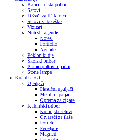
Kancelarijski pribor
Satovi
Držači za ID kartice
Setovi za beleške
Vizitari
Notesi i agende
Notesi
Portfolio
Agende
Poklon kutije
Školski pribor
Promo pultovi i panoi
Stone lampe
Kućni setovi
Upaljači
Plastični upaljači
Metalni upaljači
Oprema za cigare
Kuhinjski pribor
Kuhinjski setovi
Otvarači za flaše
Posude
Pepeljare
Magneti
Podmetači