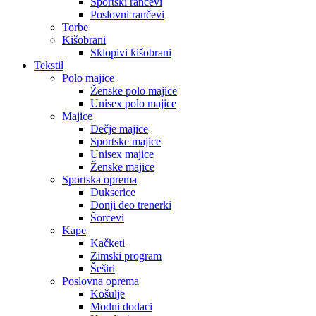
Sportski rančevi
Poslovni rančevi
Torbe
Kišobrani
Sklopivi kišobrani
Tekstil
Polo majice
Ženske polo majice
Unisex polo majice
Majice
Dečje majice
Sportske majice
Unisex majice
Ženske majice
Sportska oprema
Dukserice
Donji deo trenerki
Šorcevi
Kape
Kačketi
Zimski program
Šeširi
Poslovna oprema
Košulje
Modni dodaci