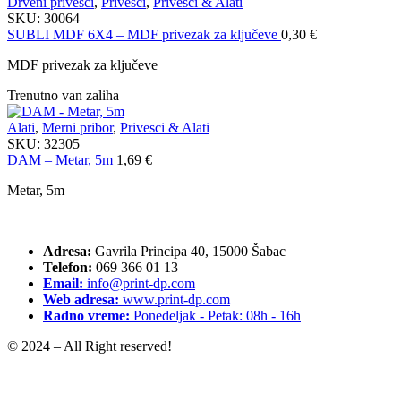
Drveni privesci
,
Privesci
,
Privesci & Alati
SKU:
30064
SUBLI MDF 6X4 – MDF privezak za ključeve
0,30
€
MDF privezak za ključeve
Trenutno van zaliha
Alati
,
Merni pribor
,
Privesci & Alati
SKU:
32305
DAM – Metar, 5m
1,69
€
Metar, 5m
Adresa:
Gavrila Principa 40, 15000 Šabac
Telefon:
069 366 01 13
Email:
info@print-dp.com
Web adresa:
www.print-dp.com
Radno vreme:
Ponedeljak - Petak: 08h - 16h
© 2024 – All Right reserved!