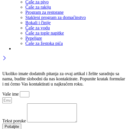
Čaše za pivo
Čaše za rakiju
Program za restorane
Stakleni program za domaćinstvo
Bokali i činije
Čaše za vodu
Čaše za tople napitke
Pepeljare
Čaše za žestoka pića
Ukoliko imate dodatnih pitanja za ovaj artikal i želite saradnju sa
nama, budite slobodni da nas kontaktirate. Popunite kratak formular
i mi ćemo Vas kontaktirati u najkraćem roku.
Vaše ime
Tekst poruke
Pošaljite