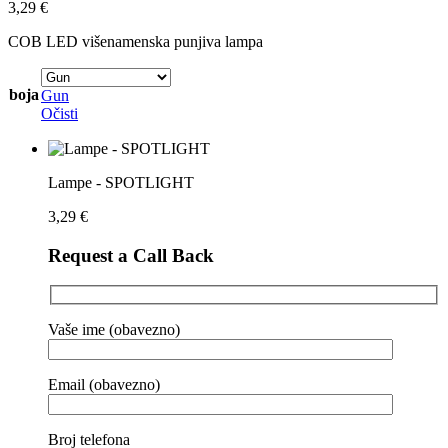
3,29
€
COB LED višenamenska punjiva lampa
boja
Gun
Očisti
Lampe - SPOTLIGHT
3,29
€
Request a Call Back
Vaše ime (obavezno)
Email (obavezno)
Broj telefona