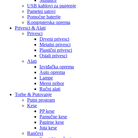
Slušalice
USB kablovi za punjenje
Pametni satovi
Pomoćne baterije
Kompjuterska oprema
Privesci & Alati
Privesci
Drveni privesci
Metalni privesci
Plastični privesci
Ostali privesci
Alati
Izviđačka oprema
Auto oprema
Lampe
Merni pribor
Ručni alati
Torbe & Putovanje
Putni program
Kese
PP kese
Pamučne kese
Papirne kese
Juta kese
Rančevi