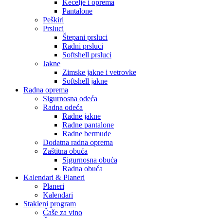
Kecelje i oprema
Pantalone
Peškiri
Prsluci
Štepani prsluci
Radni prsluci
Softshell prsluci
Jakne
Zimske jakne i vetrovke
Softshell jakne
Radna oprema
Sigurnosna odeća
Radna odeća
Radne jakne
Radne pantalone
Radne bermude
Dodatna radna oprema
Zaštitna obuća
Sigurnosna obuća
Radna obuća
Kalendari & Planeri
Planeri
Kalendari
Stakleni program
Čaše za vino