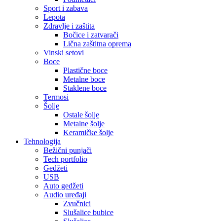
Sport i zabava
Lepota
Zdravlje i zaštita
Bočice i zatvarači
Lična zaštitna oprema
Vinski setovi
Boce
Plastične boce
Metalne boce
Staklene boce
Termosi
Šolje
Ostale šolje
Metalne šolje
Keramičke šolje
Tehnologija
Bežični punjači
Tech portfolio
Gedžeti
USB
Auto gedžeti
Audio uređaji
Zvučnici
Slušalice bubice