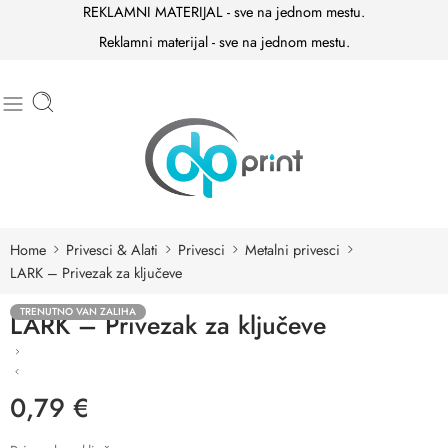
REKLAMNI MATERIJAL - sve na jednom mestu.
Reklamni materijal - sve na jednom mestu.
Home
Privesci & Alati
Privesci
Metalni privesci
LARK – Privezak za ključeve
TRENUTNO VAN ZALIHA
LARK – Privezak za ključeve
0,79
€