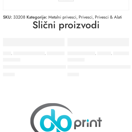
SKU:
33208
Kategorije:
Metalni privesci
,
Privesci
,
Privesci & Alati
Slični proizvodi
ALATI
,
IZVIĐAČKA OPREMA
,
PRIVESCI & ALATI
METALNI PRIVESCI
,
PRIVESCI
,
PRIVESCI & ALATI
32034
33048
MECANIX – Višenamenski alat sa 9 funkcija
MADAM – Metalni držač za tor
3,65
€
1,79
€