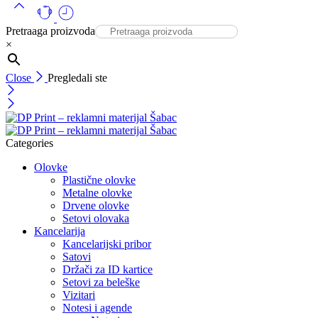
Pretraaga proizvoda
×
Close
Pregledali ste
Categories
Olovke
Plastične olovke
Metalne olovke
Drvene olovke
Setovi olovaka
Kancelarija
Kancelarijski pribor
Satovi
Držači za ID kartice
Setovi za beleške
Vizitari
Notesi i agende