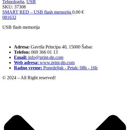
Tehnologija
,
USB
SKU:
37308
SMART RED – USB flash memorija
0,00
€
08
16
32
USB flash memorija
Adresa:
Gavrila Principa 40, 15000 Šabac
Telefon:
069 366 01 13
Email:
info@print-dp.com
Web adresa:
www.print-dp.com
Radno vreme:
Ponedeljak - Petak: 08h - 16h
© 2024 – All Right reserved!