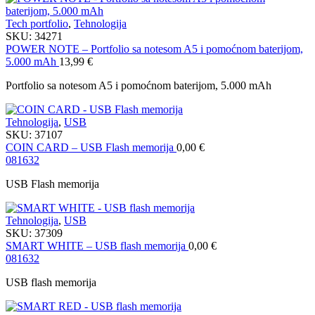
Tech portfolio
,
Tehnologija
SKU:
34271
POWER NOTE – Portfolio sa notesom A5 i pomoćnom baterijom,
5.000 mAh
13,99
€
Portfolio sa notesom A5 i pomoćnom baterijom, 5.000 mAh
Tehnologija
,
USB
SKU:
37107
COIN CARD – USB Flash memorija
0,00
€
08
16
32
USB Flash memorija
Tehnologija
,
USB
SKU:
37309
SMART WHITE – USB flash memorija
0,00
€
08
16
32
USB flash memorija