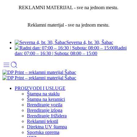
REKLAMNI MATERIJAL - sve na jednom mestu.
Reklamni materijal - sve na jednom mestu.
Severna 4, br. 30, Šabac
Radni
dan: 07:00 – 16:30 | Subota: 08:00 – 15:00
PROIZVODI I USLUGE
Štampa na staklu
Štampa na keramici
Brendiranje vozila
Brendiranje izloga
Brendiranje frižidera
Reklamni tekstil
Direktna UV štampa
Sportska oprema