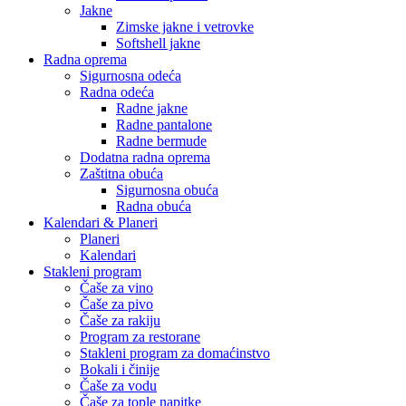
Jakne
Zimske jakne i vetrovke
Softshell jakne
Radna oprema
Sigurnosna odeća
Radna odeća
Radne jakne
Radne pantalone
Radne bermude
Dodatna radna oprema
Zaštitna obuća
Sigurnosna obuća
Radna obuća
Kalendari & Planeri
Planeri
Kalendari
Stakleni program
Čaše za vino
Čaše za pivo
Čaše za rakiju
Program za restorane
Stakleni program za domaćinstvo
Bokali i činije
Čaše za vodu
Čaše za tople napitke