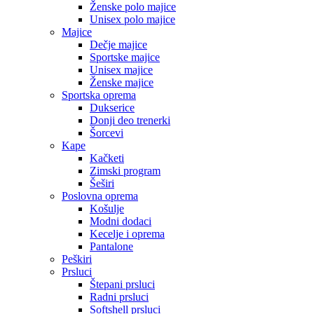
Ženske polo majice
Unisex polo majice
Majice
Dečje majice
Sportske majice
Unisex majice
Ženske majice
Sportska oprema
Dukserice
Donji deo trenerki
Šorcevi
Kape
Kačketi
Zimski program
Šeširi
Poslovna oprema
Košulje
Modni dodaci
Kecelje i oprema
Pantalone
Peškiri
Prsluci
Štepani prsluci
Radni prsluci
Softshell prsluci