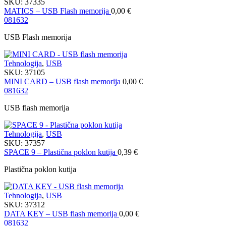
SKU:
37335
MATICS – USB Flash memorija
0,00
€
08
16
32
USB Flash memorija
Tehnologija
,
USB
SKU:
37105
MINI CARD – USB flash memorija
0,00
€
08
16
32
USB flash memorija
Tehnologija
,
USB
SKU:
37357
SPACE 9 – Plastična poklon kutija
0,39
€
Plastična poklon kutija
Tehnologija
,
USB
SKU:
37312
DATA KEY – USB flash memorija
0,00
€
08
16
32