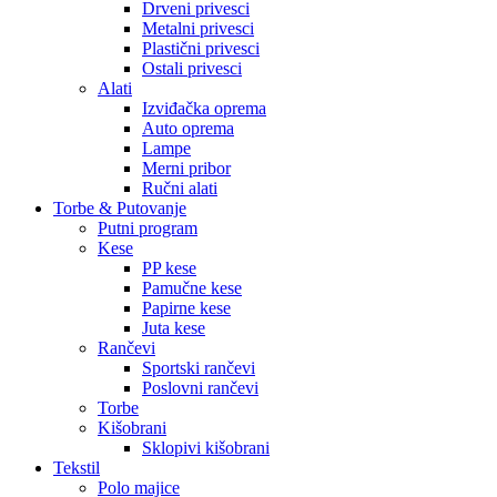
Drveni privesci
Metalni privesci
Plastični privesci
Ostali privesci
Alati
Izviđačka oprema
Auto oprema
Lampe
Merni pribor
Ručni alati
Torbe & Putovanje
Putni program
Kese
PP kese
Pamučne kese
Papirne kese
Juta kese
Rančevi
Sportski rančevi
Poslovni rančevi
Torbe
Kišobrani
Sklopivi kišobrani
Tekstil
Polo majice