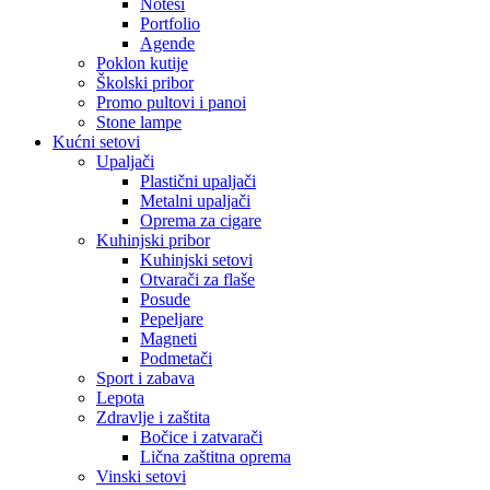
Notesi
Portfolio
Agende
Poklon kutije
Školski pribor
Promo pultovi i panoi
Stone lampe
Kućni setovi
Upaljači
Plastični upaljači
Metalni upaljači
Oprema za cigare
Kuhinjski pribor
Kuhinjski setovi
Otvarači za flaše
Posude
Pepeljare
Magneti
Podmetači
Sport i zabava
Lepota
Zdravlje i zaštita
Bočice i zatvarači
Lična zaštitna oprema
Vinski setovi