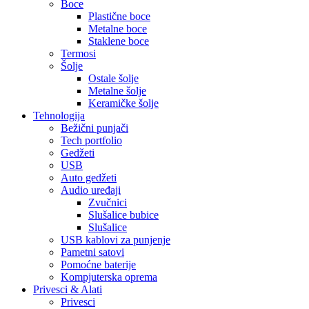
Boce
Plastične boce
Metalne boce
Staklene boce
Termosi
Šolje
Ostale šolje
Metalne šolje
Keramičke šolje
Tehnologija
Bežični punjači
Tech portfolio
Gedžeti
USB
Auto gedžeti
Audio uređaji
Zvučnici
Slušalice bubice
Slušalice
USB kablovi za punjenje
Pametni satovi
Pomoćne baterije
Kompjuterska oprema
Privesci & Alati
Privesci