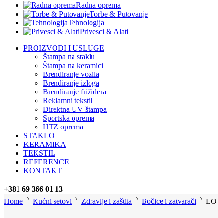
Radna oprema
Torbe & Putovanje
Tehnologija
Privesci & Alati
PROIZVODI I USLUGE
Štampa na staklu
Štampa na keramici
Brendiranje vozila
Brendiranje izloga
Brendiranje frižidera
Reklamni tekstil
Direktna UV štampa
Sportska oprema
HTZ oprema
STAKLO
KERAMIKA
TEKSTIL
REFERENCE
KONTAKT
+381 69 366 01 13
Home
Kućni setovi
Zdravlje i zaštita
Bočice i zatvarači
LOT