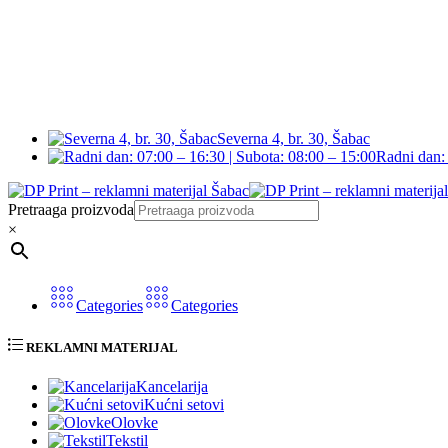
Severna 4, br. 30, Šabac
Radni dan: 
Pretraaga proizvoda
×
Categories
Categories
REKLAMNI MATERIJAL
Kancelarija
Kućni setovi
Olovke
Tekstil