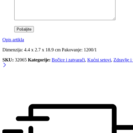
Opis artikla
Dimenzija: 4.4 x 2.7 x 18.9 cm Pakovanje: 1200/1
SKU:
32065
Kategorije:
Bočice i zatvarači
,
Kućni setovi
,
Zdravlje i 