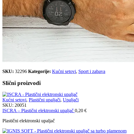
SKU:
32296
Kategorije:
Kućni setovi
,
Sport i zabava
Slični proizvodi
Kućni setovi
,
Plastični upaljači
,
Upaljači
SKU:
20051
ISCRA – Plastični elektronski upaljač
0,20
€
Plastični elektronski upaljač