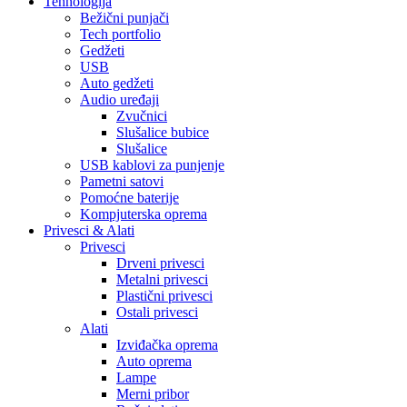
Tehnologija
Bežični punjači
Tech portfolio
Gedžeti
USB
Auto gedžeti
Audio uređaji
Zvučnici
Slušalice bubice
Slušalice
USB kablovi za punjenje
Pametni satovi
Pomoćne baterije
Kompjuterska oprema
Privesci & Alati
Privesci
Drveni privesci
Metalni privesci
Plastični privesci
Ostali privesci
Alati
Izviđačka oprema
Auto oprema
Lampe
Merni pribor