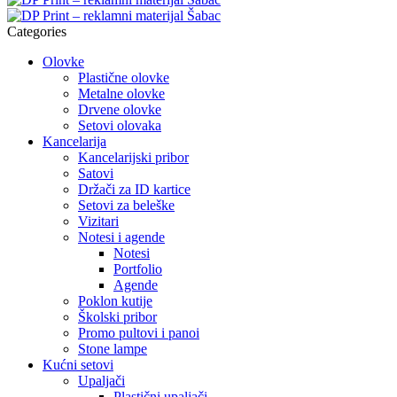
Categories
Olovke
Plastične olovke
Metalne olovke
Drvene olovke
Setovi olovaka
Kancelarija
Kancelarijski pribor
Satovi
Držači za ID kartice
Setovi za beleške
Vizitari
Notesi i agende
Notesi
Portfolio
Agende
Poklon kutije
Školski pribor
Promo pultovi i panoi
Stone lampe
Kućni setovi
Upaljači
Plastični upaljači