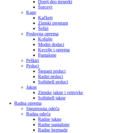
Donji deo trenerki
Šorcevi
Kape
Kačketi
Zimski program
Šeširi
Poslovna oprema
Košulje
Modni dodaci
Kecelje i oprema
Pantalone
Peškiri
Prsluci
Štepani prsluci
Radni prsluci
Softshell prsluci
Jakne
Zimske jakne i vetrovke
Softshell jakne
Radna oprema
Sigurnosna odeća
Radna odeća
Radne jakne
Radne pantalone
Radne bermude