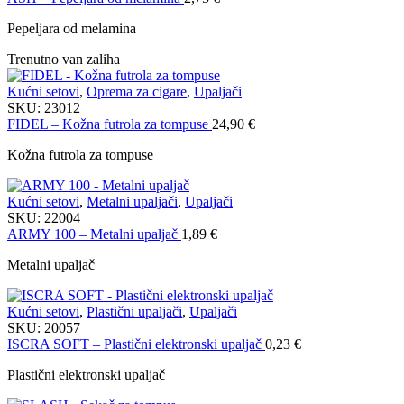
Pepeljara od melamina
Trenutno van zaliha
Kućni setovi
,
Oprema za cigare
,
Upaljači
SKU:
23012
FIDEL – Kožna futrola za tompuse
24,90
€
Kožna futrola za tompuse
Kućni setovi
,
Metalni upaljači
,
Upaljači
SKU:
22004
ARMY 100 – Metalni upaljač
1,89
€
Metalni upaljač
Kućni setovi
,
Plastični upaljači
,
Upaljači
SKU:
20057
ISCRA SOFT – Plastični elektronski upaljač
0,23
€
Plastični elektronski upaljač