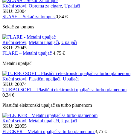
Kućni setovi
,
Oprema za cigare
,
Upaljači
SKU:
23004
SLASH – Sekač za tompus
0,84
€
Sekač za tompus
Kućni setovi
,
Metalni upaljači
,
Upaljači
SKU:
22045
FLARE – Metalni upaljač
4,75
€
Metalni upaljač
Kućni setovi
,
Plastični upaljači
,
Upaljači
SKU:
20074
TURBO SOFT – Plastični elektronski upaljač sa turbo plamenom
0,34
€
Plastični elektronski upaljač sa turbo plamenom
Kućni setovi
,
Metalni upaljači
,
Upaljači
SKU:
22055
FLICKER – Metalni upaljač sa turbo plamenom
3,75
€