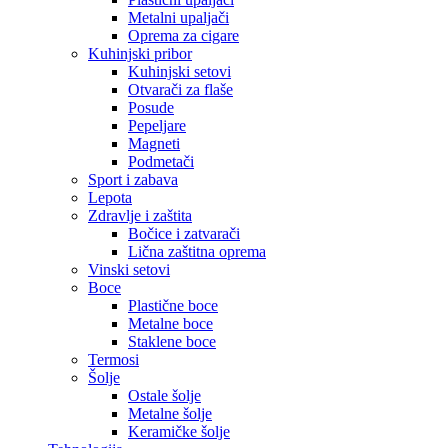
Metalni upaljači
Oprema za cigare
Kuhinjski pribor
Kuhinjski setovi
Otvarači za flaše
Posude
Pepeljare
Magneti
Podmetači
Sport i zabava
Lepota
Zdravlje i zaštita
Bočice i zatvarači
Lična zaštitna oprema
Vinski setovi
Boce
Plastične boce
Metalne boce
Staklene boce
Termosi
Šolje
Ostale šolje
Metalne šolje
Keramičke šolje