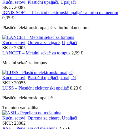
Kućni setovi
,
Plastični upaljači
,
Upaljači
SKU:
20087
IGNIS SOFT – Plastični elektronski upaljač sa turbo plamenom
0,35
€
Plastični elektronski upaljač sa turbo plamenom
Kućni setovi
,
Oprema za cigare
,
Upaljači
SKU:
23005
LANCET – Metalni sekač za tompus
2,99
€
Metalni sekač za tompus
Kućni setovi
,
Plastični upaljači
,
Upaljači
SKU:
20055
LUSS – Plastični elektronski upaljač
0,23
€
Plastični elektronski upaljač
Trenutno van zaliha
Kućni setovi
,
Oprema za cigare
,
Upaljači
SKU:
23002
ASH – Pepeljara od melamina
2,75
€