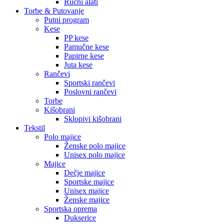
Ručni alati
Torbe & Putovanje
Putni program
Kese
PP kese
Pamučne kese
Papirne kese
Juta kese
Rančevi
Sportski rančevi
Poslovni rančevi
Torbe
Kišobrani
Sklopivi kišobrani
Tekstil
Polo majice
Ženske polo majice
Unisex polo majice
Majice
Dečje majice
Sportske majice
Unisex majice
Ženske majice
Sportska oprema
Dukserice