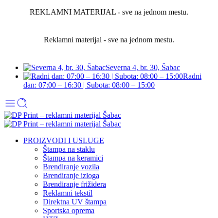
REKLAMNI MATERIJAL - sve na jednom mestu.
Reklamni materijal - sve na jednom mestu.
Severna 4, br. 30, Šabac
Radni
dan: 07:00 – 16:30 | Subota: 08:00 – 15:00
PROIZVODI I USLUGE
Štampa na staklu
Štampa na keramici
Brendiranje vozila
Brendiranje izloga
Brendiranje frižidera
Reklamni tekstil
Direktna UV štampa
Sportska oprema