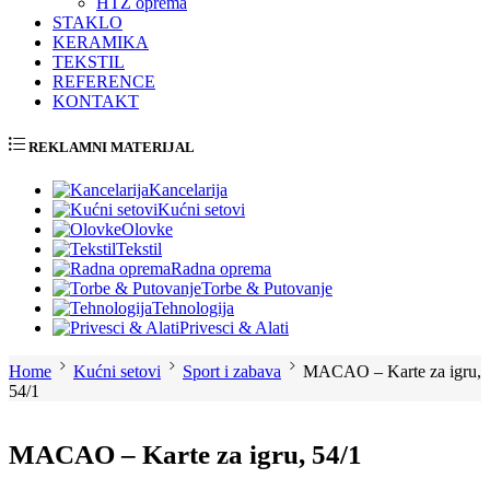
HTZ oprema
STAKLO
KERAMIKA
TEKSTIL
REFERENCE
KONTAKT
REKLAMNI MATERIJAL
Kancelarija
Kućni setovi
Olovke
Tekstil
Radna oprema
Torbe & Putovanje
Tehnologija
Privesci & Alati
Home
Kućni setovi
Sport i zabava
MACAO – Karte za igru,
54/1
MACAO – Karte za igru, 54/1