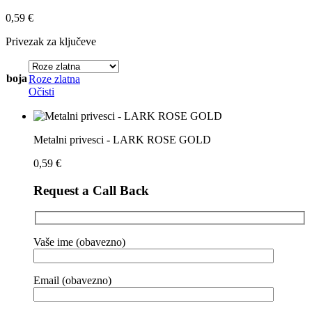
0,59
€
Privezak za ključeve
boja
Roze zlatna
Očisti
Metalni privesci - LARK ROSE GOLD
0,59
€
Request a Call Back
Vaše ime (obavezno)
Email (obavezno)