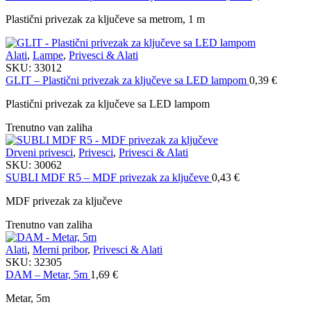
Plastični privezak za ključeve sa metrom, 1 m
Alati
,
Lampe
,
Privesci & Alati
SKU:
33012
GLIT – Plastični privezak za ključeve sa LED lampom
0,39
€
Plastični privezak za ključeve sa LED lampom
Trenutno van zaliha
Drveni privesci
,
Privesci
,
Privesci & Alati
SKU:
30062
SUBLI MDF R5 – MDF privezak za ključeve
0,43
€
MDF privezak za ključeve
Trenutno van zaliha
Alati
,
Merni pribor
,
Privesci & Alati
SKU:
32305
DAM – Metar, 5m
1,69
€
Metar, 5m