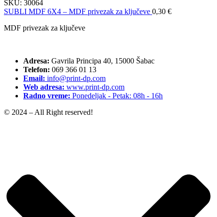
SKU:
30064
SUBLI MDF 6X4 – MDF privezak za ključeve
0,30
€
MDF privezak za ključeve
Adresa:
Gavrila Principa 40, 15000 Šabac
Telefon:
069 366 01 13
Email:
info@print-dp.com
Web adresa:
www.print-dp.com
Radno vreme:
Ponedeljak - Petak: 08h - 16h
© 2024 – All Right reserved!