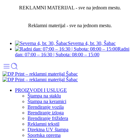
REKLAMNI MATERIJAL - sve na jednom mestu.
Reklamni materijal - sve na jednom mestu.
Severna 4, br. 30, Šabac
Radni
dan: 07:00 – 16:30 | Subota: 08:00 – 15:00
PROIZVODI I USLUGE
Štampa na staklu
Štampa na keramici
Brendiranje vozila
Brendiranje izloga
Brendiranje frižidera
Reklamni tekstil
Direktna UV štampa
Sportska oprema