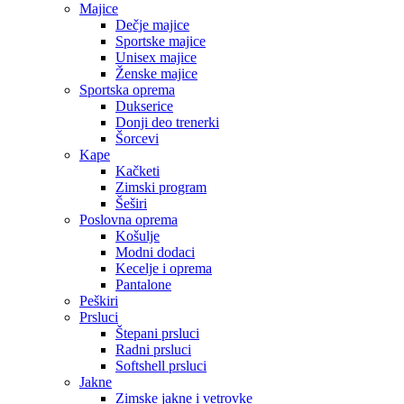
Majice
Dečje majice
Sportske majice
Unisex majice
Ženske majice
Sportska oprema
Dukserice
Donji deo trenerki
Šorcevi
Kape
Kačketi
Zimski program
Šeširi
Poslovna oprema
Košulje
Modni dodaci
Kecelje i oprema
Pantalone
Peškiri
Prsluci
Štepani prsluci
Radni prsluci
Softshell prsluci
Jakne
Zimske jakne i vetrovke