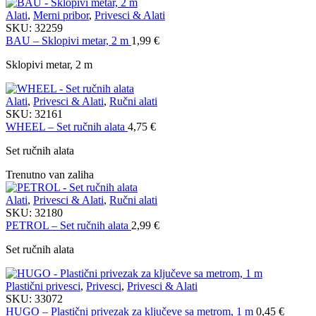
Alati
,
Merni pribor
,
Privesci & Alati
SKU:
32259
BAU – Sklopivi metar, 2 m
1,99
€
Sklopivi metar, 2 m
Alati
,
Privesci & Alati
,
Ručni alati
SKU:
32161
WHEEL – Set ručnih alata
4,75
€
Set ručnih alata
Trenutno van zaliha
Alati
,
Privesci & Alati
,
Ručni alati
SKU:
32180
PETROL – Set ručnih alata
2,99
€
Set ručnih alata
Plastični privesci
,
Privesci
,
Privesci & Alati
SKU:
33072
HUGO – Plastični privezak za ključeve sa metrom, 1 m
0,45
€