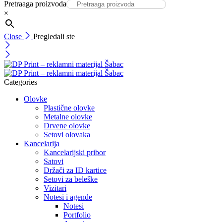
Pretraaga proizvoda
×
Close
Pregledali ste
Categories
Olovke
Plastične olovke
Metalne olovke
Drvene olovke
Setovi olovaka
Kancelarija
Kancelarijski pribor
Satovi
Držači za ID kartice
Setovi za beleške
Vizitari
Notesi i agende
Notesi
Portfolio