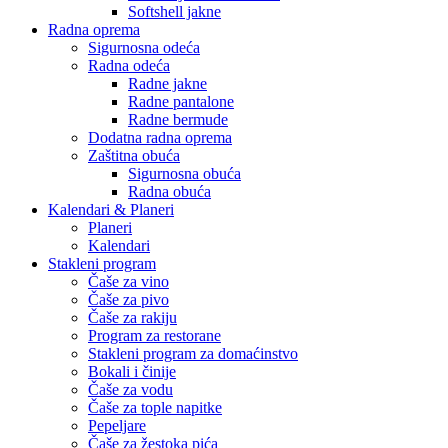
Softshell jakne
Radna oprema
Sigurnosna odeća
Radna odeća
Radne jakne
Radne pantalone
Radne bermude
Dodatna radna oprema
Zaštitna obuća
Sigurnosna obuća
Radna obuća
Kalendari & Planeri
Planeri
Kalendari
Stakleni program
Čaše za vino
Čaše za pivo
Čaše za rakiju
Program za restorane
Stakleni program za domaćinstvo
Bokali i činije
Čaše za vodu
Čaše za tople napitke
Pepeljare
Čaše za žestoka pića