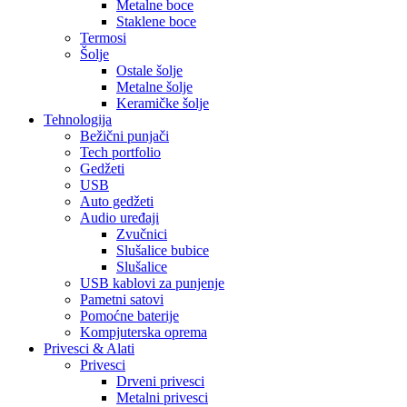
Metalne boce
Staklene boce
Termosi
Šolje
Ostale šolje
Metalne šolje
Keramičke šolje
Tehnologija
Bežični punjači
Tech portfolio
Gedžeti
USB
Auto gedžeti
Audio uređaji
Zvučnici
Slušalice bubice
Slušalice
USB kablovi za punjenje
Pametni satovi
Pomoćne baterije
Kompjuterska oprema
Privesci & Alati
Privesci
Drveni privesci
Metalni privesci