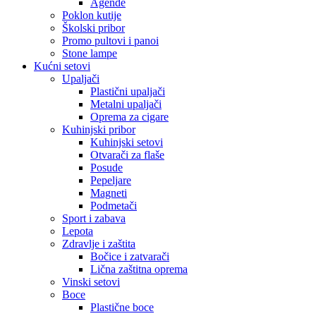
Agende
Poklon kutije
Školski pribor
Promo pultovi i panoi
Stone lampe
Kućni setovi
Upaljači
Plastični upaljači
Metalni upaljači
Oprema za cigare
Kuhinjski pribor
Kuhinjski setovi
Otvarači za flaše
Posude
Pepeljare
Magneti
Podmetači
Sport i zabava
Lepota
Zdravlje i zaštita
Bočice i zatvarači
Lična zaštitna oprema
Vinski setovi
Boce
Plastične boce