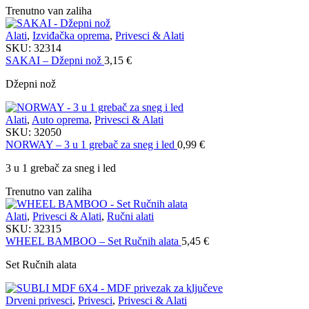
Trenutno van zaliha
Alati
,
Izviđačka oprema
,
Privesci & Alati
SKU:
32314
SAKAI – Džepni nož
3,15
€
Džepni nož
Alati
,
Auto oprema
,
Privesci & Alati
SKU:
32050
NORWAY – 3 u 1 grebač za sneg i led
0,99
€
3 u 1 grebač za sneg i led
Trenutno van zaliha
Alati
,
Privesci & Alati
,
Ručni alati
SKU:
32315
WHEEL BAMBOO – Set Ručnih alata
5,45
€
Set Ručnih alata
Drveni privesci
,
Privesci
,
Privesci & Alati