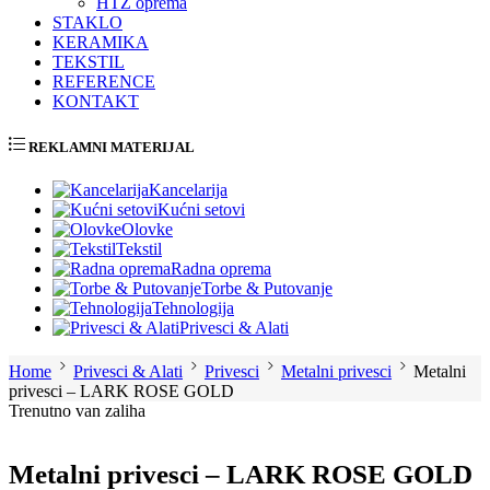
HTZ oprema
STAKLO
KERAMIKA
TEKSTIL
REFERENCE
KONTAKT
REKLAMNI MATERIJAL
Kancelarija
Kućni setovi
Olovke
Tekstil
Radna oprema
Torbe & Putovanje
Tehnologija
Privesci & Alati
Home
Privesci & Alati
Privesci
Metalni privesci
Metalni
privesci – LARK ROSE GOLD
Trenutno van zaliha
Metalni privesci – LARK ROSE GOLD