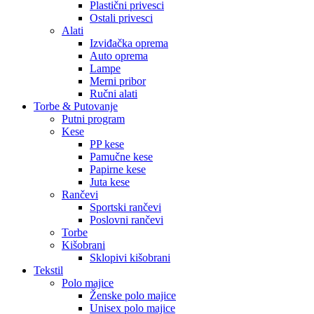
Plastični privesci
Ostali privesci
Alati
Izviđačka oprema
Auto oprema
Lampe
Merni pribor
Ručni alati
Torbe & Putovanje
Putni program
Kese
PP kese
Pamučne kese
Papirne kese
Juta kese
Rančevi
Sportski rančevi
Poslovni rančevi
Torbe
Kišobrani
Sklopivi kišobrani
Tekstil
Polo majice
Ženske polo majice
Unisex polo majice