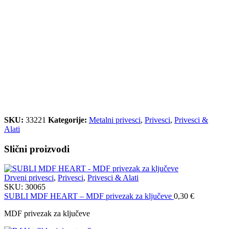
SKU:
33221
Kategorije:
Metalni privesci
,
Privesci
,
Privesci &
Alati
Slični proizvodi
Drveni privesci
,
Privesci
,
Privesci & Alati
SKU:
30065
SUBLI MDF HEART – MDF privezak za ključeve
0,30
€
MDF privezak za ključeve