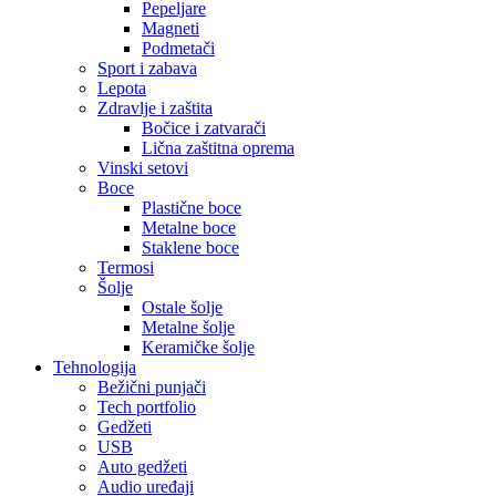
Pepeljare
Magneti
Podmetači
Sport i zabava
Lepota
Zdravlje i zaštita
Bočice i zatvarači
Lična zaštitna oprema
Vinski setovi
Boce
Plastične boce
Metalne boce
Staklene boce
Termosi
Šolje
Ostale šolje
Metalne šolje
Keramičke šolje
Tehnologija
Bežični punjači
Tech portfolio
Gedžeti
USB
Auto gedžeti
Audio uređaji