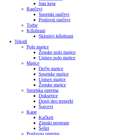
Juta kese
Rančevi
Sportski rančevi
Poslovni rančevi
Torbe
Kišobrani
Sklopivi kišobrani
Tekstil
Polo majice
Ženske polo majice
Unisex polo majice
Majice
Dečje majice
Sportske majice
Unisex majice
Ženske majice
Sportska oprema
Dukserice
Donji deo trenerki
Šorcevi
Kape
Kačketi
Zimski program
Šeširi
Poslovna oprema