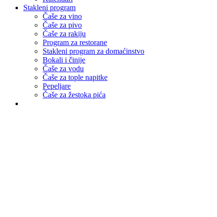
Stakleni program
Čaše za vino
Čaše za pivo
Čaše za rakiju
Program za restorane
Stakleni program za domaćinstvo
Bokali i činije
Čaše za vodu
Čaše za tople napitke
Pepeljare
Čaše za žestoka pića
Ukoliko imate dodatnih pitanja za ovaj artikal i želite saradnju sa
nama, budite slobodni da nas kontaktirate. Popunite kratak formular
i mi ćemo Vas kontaktirati u najkraćem roku.
Vaše ime