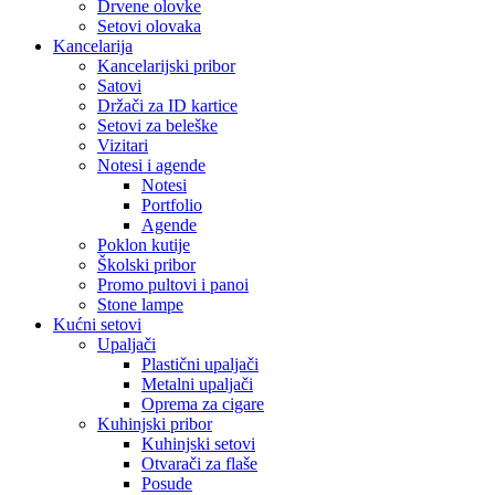
Drvene olovke
Setovi olovaka
Kancelarija
Kancelarijski pribor
Satovi
Držači za ID kartice
Setovi za beleške
Vizitari
Notesi i agende
Notesi
Portfolio
Agende
Poklon kutije
Školski pribor
Promo pultovi i panoi
Stone lampe
Kućni setovi
Upaljači
Plastični upaljači
Metalni upaljači
Oprema za cigare
Kuhinjski pribor
Kuhinjski setovi
Otvarači za flaše
Posude