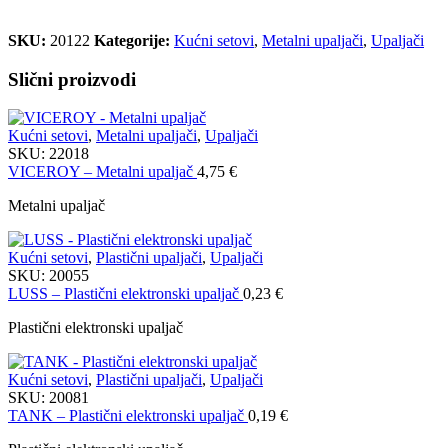
SKU:
20122
Kategorije:
Kućni setovi
,
Metalni upaljači
,
Upaljači
Slični proizvodi
Kućni setovi
,
Metalni upaljači
,
Upaljači
SKU:
22018
VICEROY – Metalni upaljač
4,75
€
Metalni upaljač
Kućni setovi
,
Plastični upaljači
,
Upaljači
SKU:
20055
LUSS – Plastični elektronski upaljač
0,23
€
Plastični elektronski upaljač
Kućni setovi
,
Plastični upaljači
,
Upaljači
SKU:
20081
TANK – Plastični elektronski upaljač
0,19
€