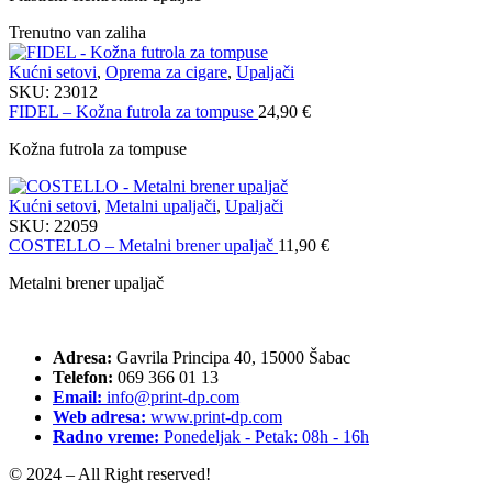
Trenutno van zaliha
Kućni setovi
,
Oprema za cigare
,
Upaljači
SKU:
23012
FIDEL – Kožna futrola za tompuse
24,90
€
Kožna futrola za tompuse
Kućni setovi
,
Metalni upaljači
,
Upaljači
SKU:
22059
COSTELLO – Metalni brener upaljač
11,90
€
Metalni brener upaljač
Adresa:
Gavrila Principa 40, 15000 Šabac
Telefon:
069 366 01 13
Email:
info@print-dp.com
Web adresa:
www.print-dp.com
Radno vreme:
Ponedeljak - Petak: 08h - 16h
© 2024 – All Right reserved!