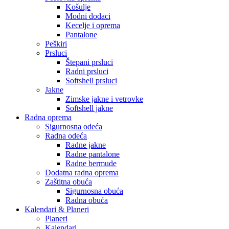
Košulje
Modni dodaci
Kecelje i oprema
Pantalone
Peškiri
Prsluci
Štepani prsluci
Radni prsluci
Softshell prsluci
Jakne
Zimske jakne i vetrovke
Softshell jakne
Radna oprema
Sigurnosna odeća
Radna odeća
Radne jakne
Radne pantalone
Radne bermude
Dodatna radna oprema
Zaštitna obuća
Sigurnosna obuća
Radna obuća
Kalendari & Planeri
Planeri
Kalendari