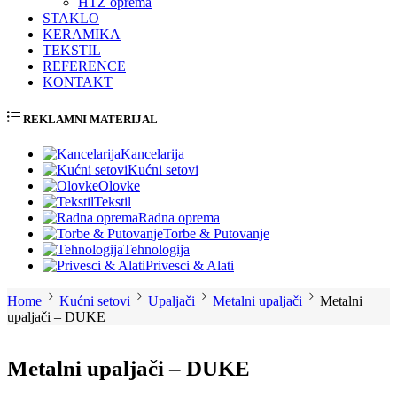
HTZ oprema
STAKLO
KERAMIKA
TEKSTIL
REFERENCE
KONTAKT
REKLAMNI MATERIJAL
Kancelarija
Kućni setovi
Olovke
Tekstil
Radna oprema
Torbe & Putovanje
Tehnologija
Privesci & Alati
Home
Kućni setovi
Upaljači
Metalni upaljači
Metalni
upaljači – DUKE
Metalni upaljači – DUKE