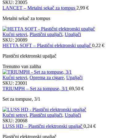
SKU:
23005
LANCET – Metalni sekač za tompus
2,99
€
Metalni sekač za tompus
Kućni setovi
,
Plastični upaljači
,
Upaljači
SKU:
20089
HETTA SOFT – Plastični elektronski upaljač
0,22
€
Plastični elektronski upaljač
Trenutno van zaliha
Kućni setovi
,
Oprema za cigare
,
Upaljači
SKU:
23001
TRIUMPH – Set za tompuse, 3/1
69,50
€
Set za tompuse, 3/1
Kućni setovi
,
Plastični upaljači
,
Upaljači
SKU:
20068
LUSS HD – Plastični elektronski upaljač
0,24
€
Plastični elektronski upaljač