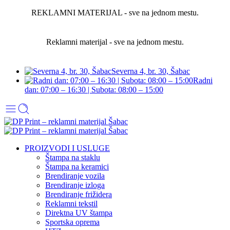
REKLAMNI MATERIJAL - sve na jednom mestu.
Reklamni materijal - sve na jednom mestu.
Severna 4, br. 30, Šabac
Radni
dan: 07:00 – 16:30 | Subota: 08:00 – 15:00
PROIZVODI I USLUGE
Štampa na staklu
Štampa na keramici
Brendiranje vozila
Brendiranje izloga
Brendiranje frižidera
Reklamni tekstil
Direktna UV štampa
Sportska oprema