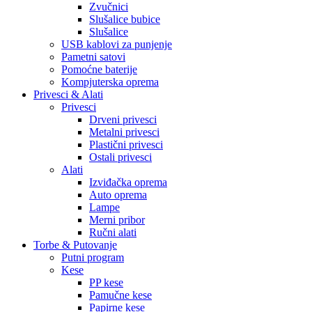
Zvučnici
Slušalice bubice
Slušalice
USB kablovi za punjenje
Pametni satovi
Pomoćne baterije
Kompjuterska oprema
Privesci & Alati
Privesci
Drveni privesci
Metalni privesci
Plastični privesci
Ostali privesci
Alati
Izviđačka oprema
Auto oprema
Lampe
Merni pribor
Ručni alati
Torbe & Putovanje
Putni program
Kese
PP kese
Pamučne kese
Papirne kese