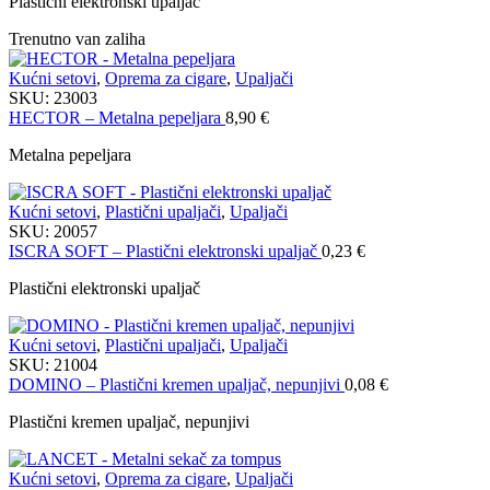
Plastični elektronski upaljač
Trenutno van zaliha
Kućni setovi
,
Oprema za cigare
,
Upaljači
SKU:
23003
HECTOR – Metalna pepeljara
8,90
€
Metalna pepeljara
Kućni setovi
,
Plastični upaljači
,
Upaljači
SKU:
20057
ISCRA SOFT – Plastični elektronski upaljač
0,23
€
Plastični elektronski upaljač
Kućni setovi
,
Plastični upaljači
,
Upaljači
SKU:
21004
DOMINO – Plastični kremen upaljač, nepunjivi
0,08
€
Plastični kremen upaljač, nepunjivi
Kućni setovi
,
Oprema za cigare
,
Upaljači