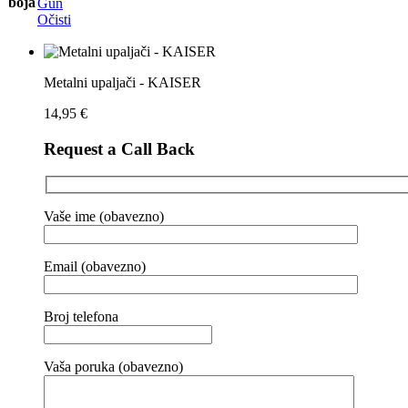
boja
Gun
Očisti
Metalni upaljači - KAISER
14,95
€
Request a Call Back
Vaše ime (obavezno)
Email (obavezno)
Broj telefona
Vaša poruka (obavezno)