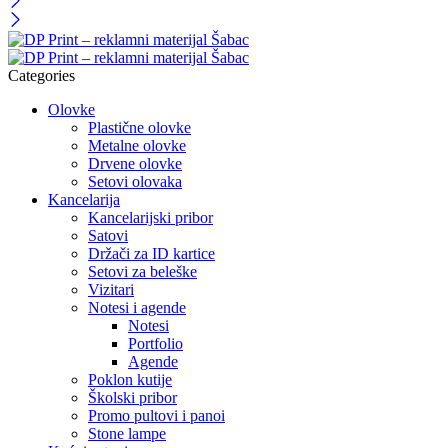
Categories
Olovke
Plastične olovke
Metalne olovke
Drvene olovke
Setovi olovaka
Kancelarija
Kancelarijski pribor
Satovi
Držači za ID kartice
Setovi za beleške
Vizitari
Notesi i agende
Notesi
Portfolio
Agende
Poklon kutije
Školski pribor
Promo pultovi i panoi
Stone lampe