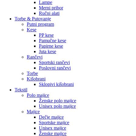
Lampe
Merni pribor
Ručni alati
Torbe & Putovanje
Putni program
Kese
PP kese
Pamučne kese
Papirne kese
Juta kese
Rančevi
Sportski rančevi
Poslovni rančevi
Torbe
Kišobrani
Sklopivi kišobrani
Tekstil
Polo majice
Ženske polo majice
Unisex polo majice
Majice
Dečje majice
Sportske majice
Unisex majice
Ženske majice