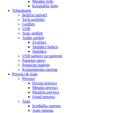
Metalne šolje
Keramičke šolje
Tehnologija
Bežični punjači
Tech portfolio
Gedžeti
USB
Auto gedžeti
Audio uređaji
Zvučnici
Slušalice bubice
Slušalice
USB kablovi za punjenje
Pametni satovi
Pomoćne baterije
Kompjuterska oprema
Privesci & Alati
Privesci
Drveni privesci
Metalni privesci
Plastični privesci
Ostali privesci
Alati
Izviđačka oprema
Auto oprema