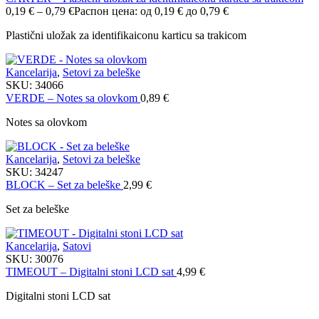
0,19
€
–
0,79
€
Распон цена: од 0,19 € до 0,79 €
Plastični uložak za identifikaiconu karticu sa trakicom
Kancelarija
,
Setovi za beleške
SKU:
34066
VERDE – Notes sa olovkom
0,89
€
Notes sa olovkom
Kancelarija
,
Setovi za beleške
SKU:
34247
BLOCK – Set za beleške
2,99
€
Set za beleške
Kancelarija
,
Satovi
SKU:
30076
TIMEOUT – Digitalni stoni LCD sat
4,99
€
Digitalni stoni LCD sat