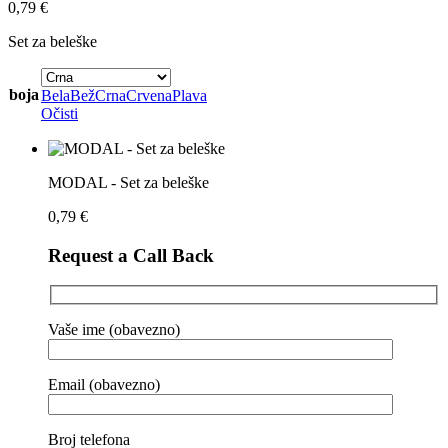
0,79
€
Set za beleške
boja
Bela
Bež
Crna
Crvena
Plava
Očisti
MODAL - Set za beleške
0,79
€
Request a Call Back
Vaše ime (obavezno)
Email (obavezno)
Broj telefona