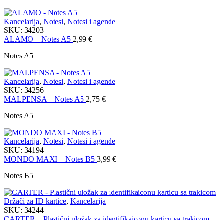
Kancelarija
,
Notesi
,
Notesi i agende
SKU:
34203
ALAMO – Notes A5
2,99
€
Notes A5
Kancelarija
,
Notesi
,
Notesi i agende
SKU:
34256
MALPENSA – Notes A5
2,75
€
Notes A5
Kancelarija
,
Notesi
,
Notesi i agende
SKU:
34194
MONDO MAXI – Notes B5
3,99
€
Notes B5
Držači za ID kartice
,
Kancelarija
SKU:
34244
CARTER – Plastični uložak za identifikaiconu karticu sa trakicom