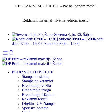
REKLAMNI MATERIJAL - sve na jednom mestu.
Reklamni materijal - sve na jednom mestu.
Severna 4, br. 30, Šabac
Radni
dan: 07:00 – 16:30 | Subota: 08:00 – 15:00
PROIZVODI I USLUGE
Štampa na staklu
Štampa na keramici
Brendiranje vozila
Brendiranje izloga
Brendiranje frižidera
Reklamni tekstil
Direktna UV štampa
Sportska oprema