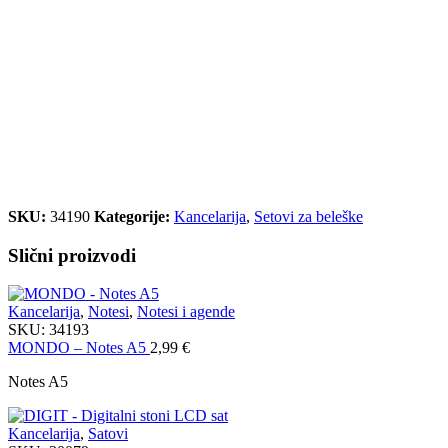
SKU:
34190
Kategorije:
Kancelarija
,
Setovi za beleške
Slični proizvodi
Kancelarija
,
Notesi
,
Notesi i agende
SKU:
34193
MONDO – Notes A5
2,99
€
Notes A5
Kancelarija
,
Satovi