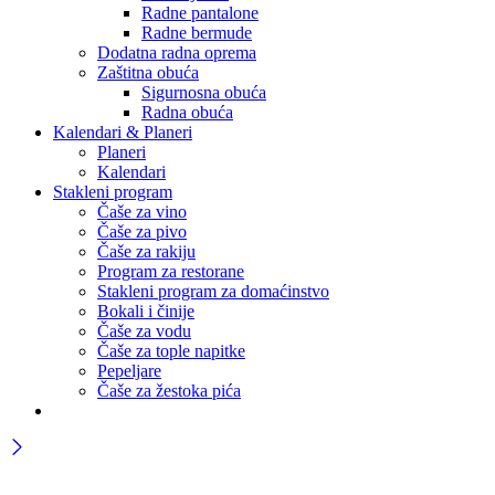
Radne pantalone
Radne bermude
Dodatna radna oprema
Zaštitna obuća
Sigurnosna obuća
Radna obuća
Kalendari & Planeri
Planeri
Kalendari
Stakleni program
Čaše za vino
Čaše za pivo
Čaše za rakiju
Program za restorane
Stakleni program za domaćinstvo
Bokali i činije
Čaše za vodu
Čaše za tople napitke
Pepeljare
Čaše za žestoka pića