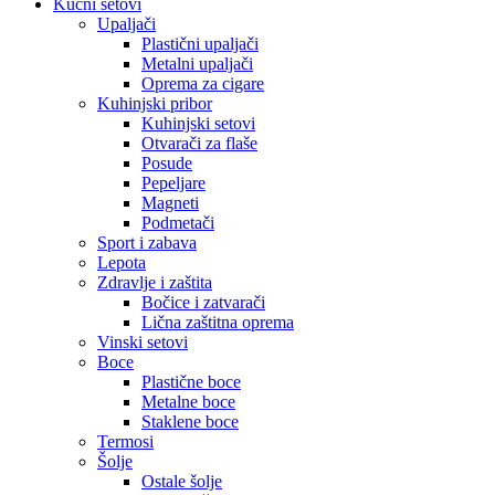
Kućni setovi
Upaljači
Plastični upaljači
Metalni upaljači
Oprema za cigare
Kuhinjski pribor
Kuhinjski setovi
Otvarači za flaše
Posude
Pepeljare
Magneti
Podmetači
Sport i zabava
Lepota
Zdravlje i zaštita
Bočice i zatvarači
Lična zaštitna oprema
Vinski setovi
Boce
Plastične boce
Metalne boce
Staklene boce
Termosi
Šolje
Ostale šolje