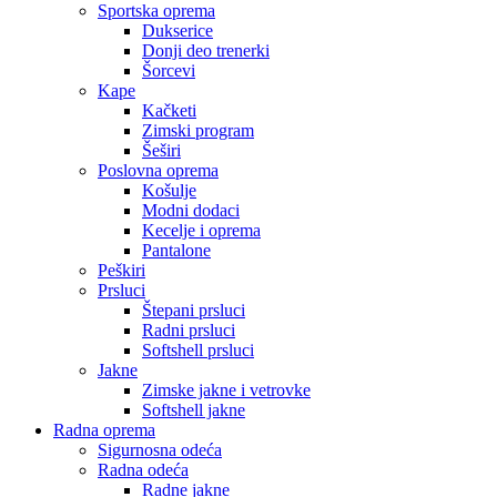
Sportska oprema
Dukserice
Donji deo trenerki
Šorcevi
Kape
Kačketi
Zimski program
Šeširi
Poslovna oprema
Košulje
Modni dodaci
Kecelje i oprema
Pantalone
Peškiri
Prsluci
Štepani prsluci
Radni prsluci
Softshell prsluci
Jakne
Zimske jakne i vetrovke
Softshell jakne
Radna oprema
Sigurnosna odeća
Radna odeća
Radne jakne