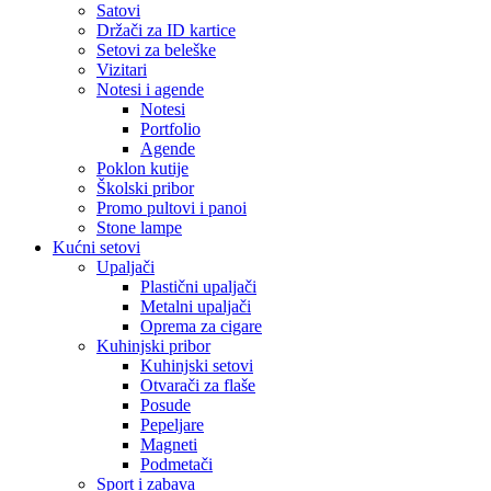
Satovi
Držači za ID kartice
Setovi za beleške
Vizitari
Notesi i agende
Notesi
Portfolio
Agende
Poklon kutije
Školski pribor
Promo pultovi i panoi
Stone lampe
Kućni setovi
Upaljači
Plastični upaljači
Metalni upaljači
Oprema za cigare
Kuhinjski pribor
Kuhinjski setovi
Otvarači za flaše
Posude
Pepeljare
Magneti
Podmetači
Sport i zabava