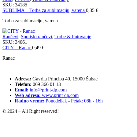
SKU:
34185
SUBLIMA – Torba za sublimaciju, varena
0,35
€
Torba za sublimaciju, varena
Rančevi
,
Sportski rančevi
,
Torbe & Putovanje
SKU:
34061
CITY – Ranac
0,49
€
Ranac
Adresa:
Gavrila Principa 40, 15000 Šabac
Telefon:
069 366 01 13
Email:
info@print-dp.com
Web adresa:
www.print-dp.com
Radno vreme:
Ponedeljak - Petak: 08h - 16h
© 2024 – All Right reserved!