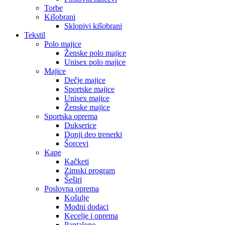
Torbe
Kišobrani
Sklopivi kišobrani
Tekstil
Polo majice
Ženske polo majice
Unisex polo majice
Majice
Dečje majice
Sportske majice
Unisex majice
Ženske majice
Sportska oprema
Dukserice
Donji deo trenerki
Šorcevi
Kape
Kačketi
Zimski program
Šeširi
Poslovna oprema
Košulje
Modni dodaci
Kecelje i oprema
Pantalone