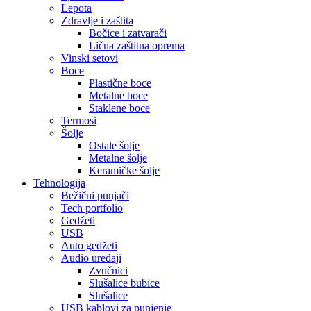
Lepota
Zdravlje i zaštita
Bočice i zatvarači
Lična zaštitna oprema
Vinski setovi
Boce
Plastične boce
Metalne boce
Staklene boce
Termosi
Šolje
Ostale šolje
Metalne šolje
Keramičke šolje
Tehnologija
Bežični punjači
Tech portfolio
Gedžeti
USB
Auto gedžeti
Audio uređaji
Zvučnici
Slušalice bubice
Slušalice
USB kablovi za punjenje