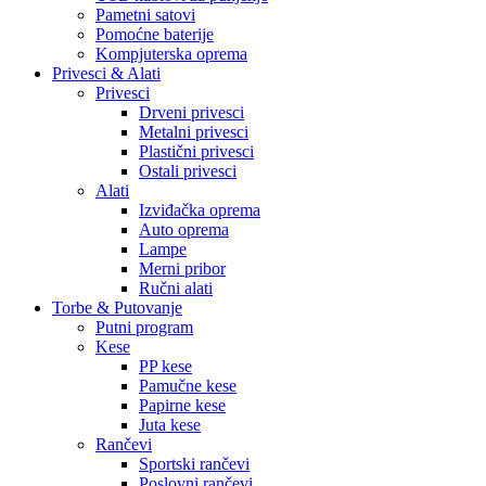
Pametni satovi
Pomoćne baterije
Kompjuterska oprema
Privesci & Alati
Privesci
Drveni privesci
Metalni privesci
Plastični privesci
Ostali privesci
Alati
Izviđačka oprema
Auto oprema
Lampe
Merni pribor
Ručni alati
Torbe & Putovanje
Putni program
Kese
PP kese
Pamučne kese
Papirne kese
Juta kese
Rančevi
Sportski rančevi
Poslovni rančevi