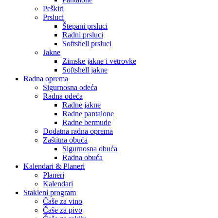
Peškiri
Prsluci
Štepani prsluci
Radni prsluci
Softshell prsluci
Jakne
Zimske jakne i vetrovke
Softshell jakne
Radna oprema
Sigurnosna odeća
Radna odeća
Radne jakne
Radne pantalone
Radne bermude
Dodatna radna oprema
Zaštitna obuća
Sigurnosna obuća
Radna obuća
Kalendari & Planeri
Planeri
Kalendari
Stakleni program
Čaše za vino
Čaše za pivo