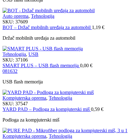
Auto oprema
,
Tehnologija
SKU:
37609
BOT – Držač mobilnih uređaja za automobil
1,19
€
Držač mobilnih uređaja za automobil
Tehnologija
,
USB
SKU:
37106
SMART PLUS – USB flash memorija
0,00
€
08
16
32
USB flash memorija
Kompjuterska oprema
,
Tehnologija
SKU:
37547
YARD PAD – Podloga za kompjuterski miš
0,59
€
Podloga za kompjuterski miš
Kompjuterska oprema
,
Tehnologija