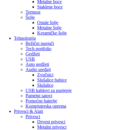
Metalne boce
Staklene boce
Termosi
Šolje
Ostale šolje
Metalne šolje
Keramičke šolje
Tehnologija
Bežični punjači
Tech portfolio
Gedžeti
USB
Auto gedžeti
Audio uređaji
Zvučnici
Slušalice bubice
Slušalice
USB kablovi za punjenje
Pametni satovi
Pomoćne baterije
Kompjuterska oprema
Privesci & Alati
Privesci
Drveni privesci
Metalni privesci