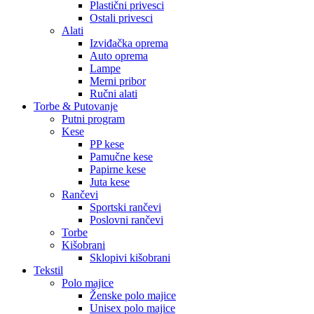
Plastični privesci
Ostali privesci
Alati
Izviđačka oprema
Auto oprema
Lampe
Merni pribor
Ručni alati
Torbe & Putovanje
Putni program
Kese
PP kese
Pamučne kese
Papirne kese
Juta kese
Rančevi
Sportski rančevi
Poslovni rančevi
Torbe
Kišobrani
Sklopivi kišobrani
Tekstil
Polo majice
Ženske polo majice
Unisex polo majice