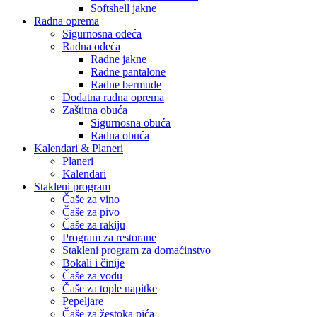
Softshell jakne
Radna oprema
Sigurnosna odeća
Radna odeća
Radne jakne
Radne pantalone
Radne bermude
Dodatna radna oprema
Zaštitna obuća
Sigurnosna obuća
Radna obuća
Kalendari & Planeri
Planeri
Kalendari
Stakleni program
Čaše za vino
Čaše za pivo
Čaše za rakiju
Program za restorane
Stakleni program za domaćinstvo
Bokali i činije
Čaše za vodu
Čaše za tople napitke
Pepeljare
Čaše za žestoka pića