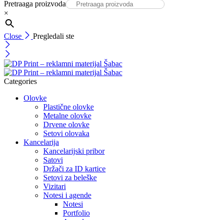
Pretraaga proizvoda
×
Close
Pregledali ste
Categories
Olovke
Plastične olovke
Metalne olovke
Drvene olovke
Setovi olovaka
Kancelarija
Kancelarijski pribor
Satovi
Držači za ID kartice
Setovi za beleške
Vizitari
Notesi i agende
Notesi
Portfolio