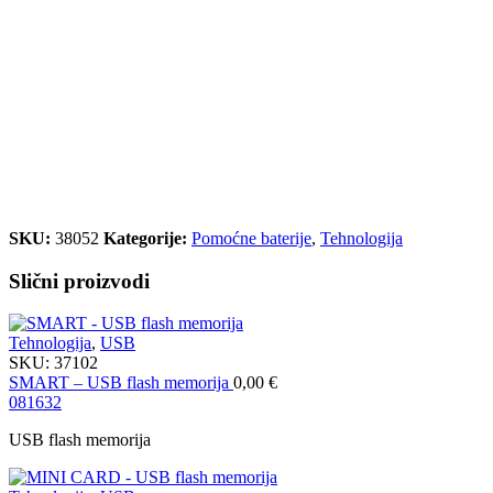
SKU:
38052
Kategorije:
Pomoćne baterije
,
Tehnologija
Slični proizvodi
Tehnologija
,
USB
SKU:
37102
SMART – USB flash memorija
0,00
€
08
16
32
USB flash memorija