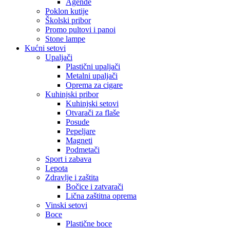
Agende
Poklon kutije
Školski pribor
Promo pultovi i panoi
Stone lampe
Kućni setovi
Upaljači
Plastični upaljači
Metalni upaljači
Oprema za cigare
Kuhinjski pribor
Kuhinjski setovi
Otvarači za flaše
Posude
Pepeljare
Magneti
Podmetači
Sport i zabava
Lepota
Zdravlje i zaštita
Bočice i zatvarači
Lična zaštitna oprema
Vinski setovi
Boce
Plastične boce