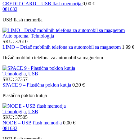
CREDIT CARD – USB flash memorija
0,00
€
08
16
32
USB flash memorija
Auto oprema
,
Tehnologija
SKU:
37610
LIMO – Držač mobilnih telefona za automobil sa magnetom
1,99
€
Držač mobilnih telefona za automobil sa magnetom
Tehnologija
,
USB
SKU:
37357
SPACE 9 – Plastična poklon kutija
0,39
€
Plastična poklon kutija
Tehnologija
,
USB
SKU:
37505
NODE – USB flash memorija
0,00
€
08
16
32
USB flash memorija