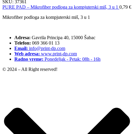
SKU:
37361
PURE PAD – Mikrofiber podloga za kompjuterski miš, 3 u 1
0,79
€
Mikrofiber podloga za kompjuterski miš, 3 u 1
Adresa:
Gavrila Principa 40, 15000 Šabac
Telefon:
069 366 01 13
Email:
info@print-dp.com
Web adresa:
www.print-dp.com
Radno vreme:
Ponedeljak - Petak: 08h - 16h
© 2024 – All Right reserved!