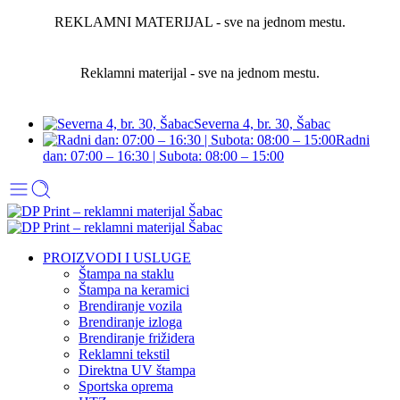
REKLAMNI MATERIJAL - sve na jednom mestu.
Reklamni materijal - sve na jednom mestu.
Severna 4, br. 30, Šabac
Radni
dan: 07:00 – 16:30 | Subota: 08:00 – 15:00
PROIZVODI I USLUGE
Štampa na staklu
Štampa na keramici
Brendiranje vozila
Brendiranje izloga
Brendiranje frižidera
Reklamni tekstil
Direktna UV štampa
Sportska oprema