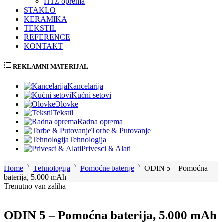
HTZ oprema
STAKLO
KERAMIKA
TEKSTIL
REFERENCE
KONTAKT
REKLAMNI MATERIJAL
Kancelarija
Kućni setovi
Olovke
Tekstil
Radna oprema
Torbe & Putovanje
Tehnologija
Privesci & Alati
Home
Tehnologija
Pomoćne baterije
ODIN 5 – Pomoćna
baterija, 5.000 mAh
Trenutno van zaliha
ODIN 5 – Pomoćna baterija, 5.000 mAh