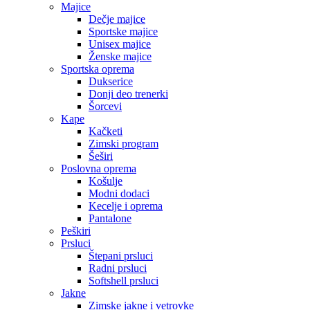
Majice
Dečje majice
Sportske majice
Unisex majice
Ženske majice
Sportska oprema
Dukserice
Donji deo trenerki
Šorcevi
Kape
Kačketi
Zimski program
Šeširi
Poslovna oprema
Košulje
Modni dodaci
Kecelje i oprema
Pantalone
Peškiri
Prsluci
Štepani prsluci
Radni prsluci
Softshell prsluci
Jakne
Zimske jakne i vetrovke