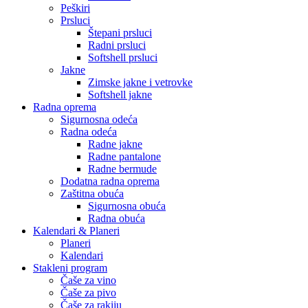
Peškiri
Prsluci
Štepani prsluci
Radni prsluci
Softshell prsluci
Jakne
Zimske jakne i vetrovke
Softshell jakne
Radna oprema
Sigurnosna odeća
Radna odeća
Radne jakne
Radne pantalone
Radne bermude
Dodatna radna oprema
Zaštitna obuća
Sigurnosna obuća
Radna obuća
Kalendari & Planeri
Planeri
Kalendari
Stakleni program
Čaše za vino
Čaše za pivo
Čaše za rakiju