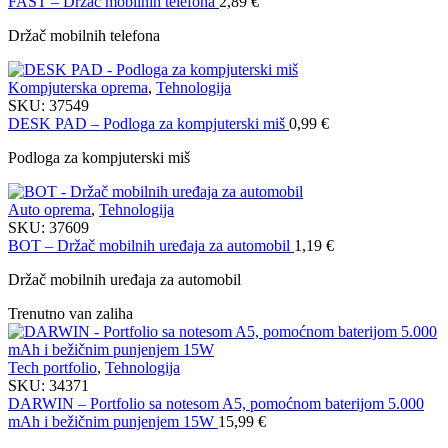
FAST – Držač mobilnih telefona
2,89
€
Držač mobilnih telefona
Kompjuterska oprema
,
Tehnologija
SKU:
37549
DESK PAD – Podloga za kompjuterski miš
0,99
€
Podloga za kompjuterski miš
Auto oprema
,
Tehnologija
SKU:
37609
BOT – Držač mobilnih uređaja za automobil
1,19
€
Držač mobilnih uređaja za automobil
Trenutno van zaliha
Tech portfolio
,
Tehnologija
SKU:
34371
DARWIN – Portfolio sa notesom A5, pomoćnom baterijom 5.000
mAh i bežičnim punjenjem 15W
15,99
€