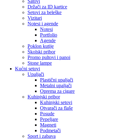
Satovi
Držači za ID kartice
Setovi za beleške
Vizitari
Notesi i agende
Notesi
Portfolio
Agende
Poklon kutije
Školski pribor
Promo pultovi i panoi
Stone lampe
Kućni setovi
Upaljači
Plastični upaljači
Metalni upaljači
Oprema za cigare
Kuhinjski pribor
Kuhinjski setovi
Otvarači za flaše
Posude
Pepeljare
Magneti
Podmetači
Sport i zabava