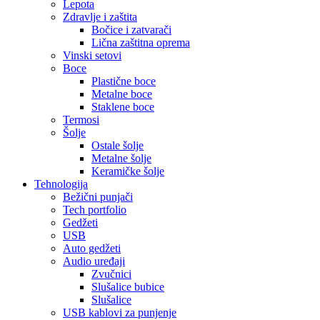
Lepota
Zdravlje i zaštita
Bočice i zatvarači
Lična zaštitna oprema
Vinski setovi
Boce
Plastične boce
Metalne boce
Staklene boce
Termosi
Šolje
Ostale šolje
Metalne šolje
Keramičke šolje
Tehnologija
Bežični punjači
Tech portfolio
Gedžeti
USB
Auto gedžeti
Audio uređaji
Zvučnici
Slušalice bubice
Slušalice
USB kablovi za punjenje