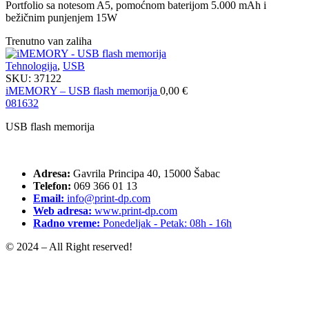
Portfolio sa notesom A5, pomoćnom baterijom 5.000 mAh i
bežičnim punjenjem 15W
Trenutno van zaliha
Tehnologija
,
USB
SKU:
37122
iMEMORY – USB flash memorija
0,00
€
08
16
32
USB flash memorija
Adresa:
Gavrila Principa 40, 15000 Šabac
Telefon:
069 366 01 13
Email:
info@print-dp.com
Web adresa:
www.print-dp.com
Radno vreme:
Ponedeljak - Petak: 08h - 16h
© 2024 – All Right reserved!