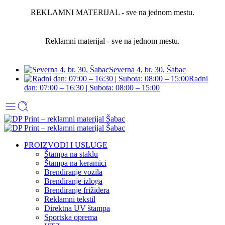
REKLAMNI MATERIJAL - sve na jednom mestu.
Reklamni materijal - sve na jednom mestu.
Severna 4, br. 30, Šabac
Radni
dan: 07:00 – 16:30 | Subota: 08:00 – 15:00
PROIZVODI I USLUGE
Štampa na staklu
Štampa na keramici
Brendiranje vozila
Brendiranje izloga
Brendiranje frižidera
Reklamni tekstil
Direktna UV štampa
Sportska oprema