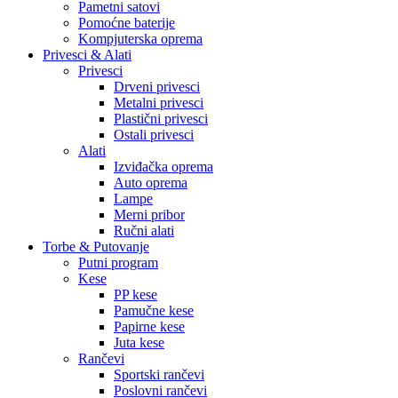
Pametni satovi
Pomoćne baterije
Kompjuterska oprema
Privesci & Alati
Privesci
Drveni privesci
Metalni privesci
Plastični privesci
Ostali privesci
Alati
Izviđačka oprema
Auto oprema
Lampe
Merni pribor
Ručni alati
Torbe & Putovanje
Putni program
Kese
PP kese
Pamučne kese
Papirne kese
Juta kese
Rančevi
Sportski rančevi
Poslovni rančevi