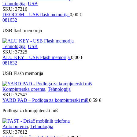
Tehnologija
,
USB
SKU:
37316
DEOCOM – USB flash memorija
0,00
€
08
16
32
USB flash memorija
Tehnologija
,
USB
SKU:
37325
ALU KEY – USB Flash memorija
0,00
€
08
16
32
USB Flash memorija
Kompjuterska oprema
,
Tehnologija
SKU:
37547
YARD PAD – Podloga za kompjuterski miš
0,59
€
Podloga za kompjuterski miš
Auto oprema
,
Tehnologija
SKU:
37612