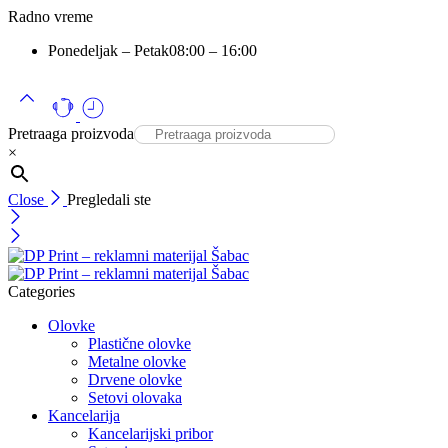
Radno vreme
Ponedeljak – Petak
08:00 – 16:00
Pretraaga proizvoda
×
Close
Pregledali ste
Categories
Olovke
Plastične olovke
Metalne olovke
Drvene olovke
Setovi olovaka
Kancelarija
Kancelarijski pribor