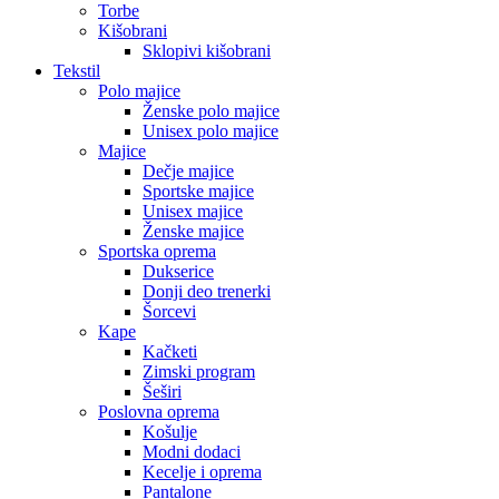
Torbe
Kišobrani
Sklopivi kišobrani
Tekstil
Polo majice
Ženske polo majice
Unisex polo majice
Majice
Dečje majice
Sportske majice
Unisex majice
Ženske majice
Sportska oprema
Dukserice
Donji deo trenerki
Šorcevi
Kape
Kačketi
Zimski program
Šeširi
Poslovna oprema
Košulje
Modni dodaci
Kecelje i oprema
Pantalone