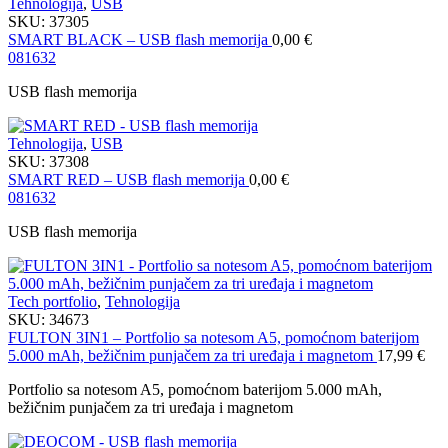
Tehnologija
,
USB
SKU:
37305
SMART BLACK – USB flash memorija
0,00
€
08
16
32
USB flash memorija
Tehnologija
,
USB
SKU:
37308
SMART RED – USB flash memorija
0,00
€
08
16
32
USB flash memorija
Tech portfolio
,
Tehnologija
SKU:
34673
FULTON 3IN1 – Portfolio sa notesom A5, pomoćnom baterijom
5.000 mAh, bežičnim punjačem za tri uređaja i magnetom
17,99
€
Portfolio sa notesom A5, pomoćnom baterijom 5.000 mAh,
bežičnim punjačem za tri uređaja i magnetom