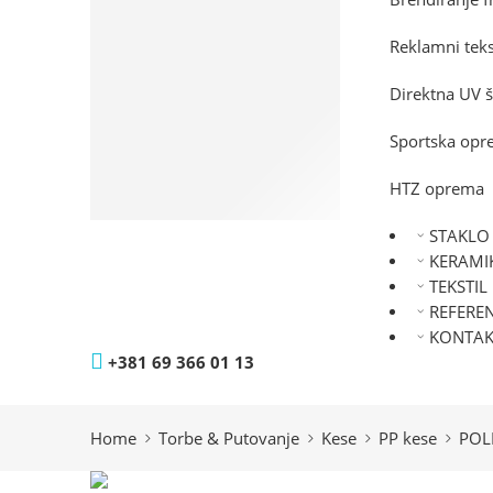
Olovke
Tekstil
Reklamni teks
Radna
oprema
Direktna UV 
Torbe
& Putovanje
Sportska op
Tehnologija
Privesci
HTZ oprema
& Alati
STAKLO
KERAMI
TEKSTIL
REFERE
KONTAK
+381 69 366 01 13
Home
Torbe & Putovanje
Kese
PP kese
POLL