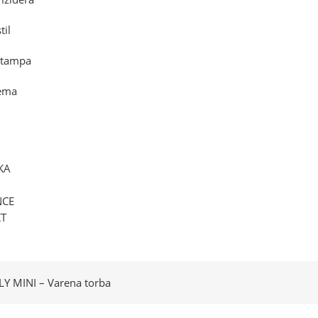
til
štampa
rema
KA
NCE
T
Y MINI – Varena torba