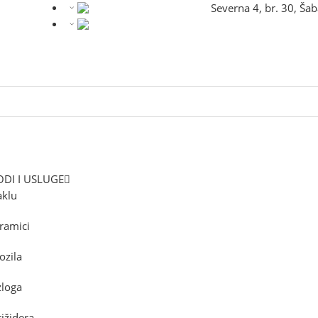
Severna 4, br. 30, Ša
DI I USLUGE
aklu
ramici
ozila
zloga
rižidera