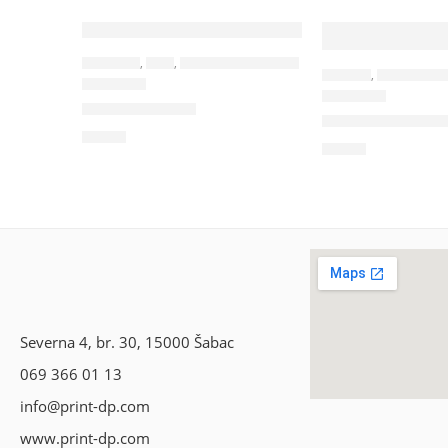
JUTA KESE
,
KESE
,
TORBE & PUTOVANJE
RANČEVI
,
SPORTSKI R
34239
34229
TAHITI – Torba
CITY GLOW – Ref
2,25
€
0,69
€
Severna 4, br. 30, 15000 Šabac
069 366 01 13
info@print-dp.com
www.print-dp.com