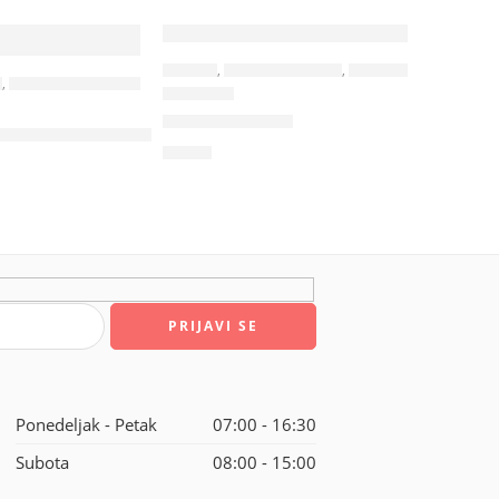
RANČEVI
,
SPORTSKI RANČEVI
,
TORBE & PUTOVANJE
M
,
TORBE & PUTOVANJE
34063
ROBIN – Ranac
če od memorijske pene
3,19
€
Ponedeljak - Petak
07:00 - 16:30
Subota
08:00 - 15:00