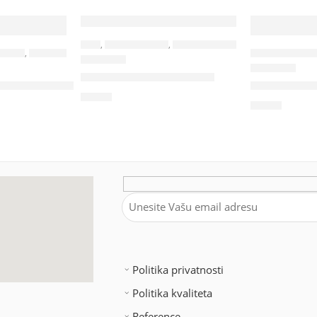
KESE
,
PAMUČNE KESE
,
TORBE & PUTOVANJE
ANČEVI
,
TORBE & PUTOVANJE
PUTNI PROGRA
34237
32197
DOVE – Torba, 130 g/m2
lektivni ranac
FLY – Jastu
0,76
€
6,90
€
Politika privatnosti
Politika kvaliteta
Reference