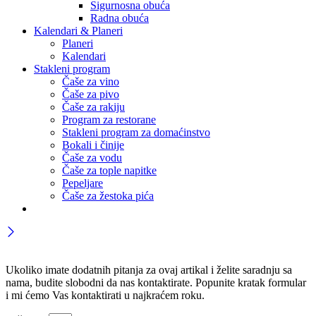
Sigurnosna obuća
Radna obuća
Kalendari & Planeri
Planeri
Kalendari
Stakleni program
Čaše za vino
Čaše za pivo
Čaše za rakiju
Program za restorane
Stakleni program za domaćinstvo
Bokali i činije
Čaše za vodu
Čaše za tople napitke
Pepeljare
Čaše za žestoka pića
Ukoliko imate dodatnih pitanja za ovaj artikal i želite saradnju sa
nama, budite slobodni da nas kontaktirate. Popunite kratak formular
i mi ćemo Vas kontaktirati u najkraćem roku.