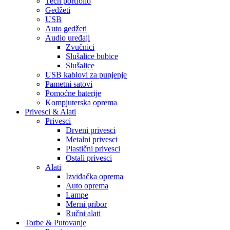
Tech portfolio
Gedžeti
USB
Auto gedžeti
Audio uređaji
Zvučnici
Slušalice bubice
Slušalice
USB kablovi za punjenje
Pametni satovi
Pomoćne baterije
Kompjuterska oprema
Privesci & Alati
Privesci
Drveni privesci
Metalni privesci
Plastični privesci
Ostali privesci
Alati
Izviđačka oprema
Auto oprema
Lampe
Merni pribor
Ručni alati
Torbe & Putovanje