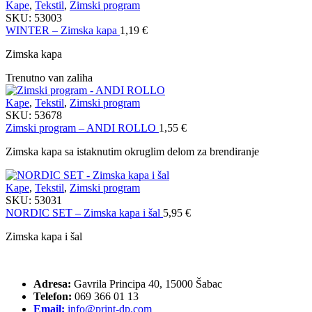
Kape
,
Tekstil
,
Zimski program
SKU:
53003
WINTER – Zimska kapa
1,19
€
Zimska kapa
Trenutno van zaliha
Kape
,
Tekstil
,
Zimski program
SKU:
53678
Zimski program – ANDI ROLLO
1,55
€
Zimska kapa sa istaknutim okruglim delom za brendiranje
Kape
,
Tekstil
,
Zimski program
SKU:
53031
NORDIC SET – Zimska kapa i šal
5,95
€
Zimska kapa i šal
Adresa:
Gavrila Principa 40, 15000 Šabac
Telefon:
069 366 01 13
Email:
info@print-dp.com