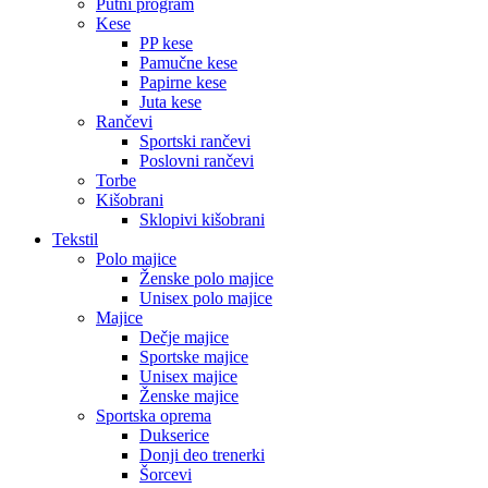
Putni program
Kese
PP kese
Pamučne kese
Papirne kese
Juta kese
Rančevi
Sportski rančevi
Poslovni rančevi
Torbe
Kišobrani
Sklopivi kišobrani
Tekstil
Polo majice
Ženske polo majice
Unisex polo majice
Majice
Dečje majice
Sportske majice
Unisex majice
Ženske majice
Sportska oprema
Dukserice
Donji deo trenerki
Šorcevi