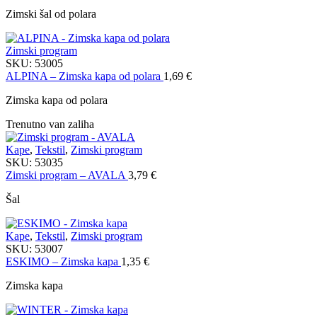
Zimski šal od polara
Zimski program
SKU:
53005
ALPINA – Zimska kapa od polara
1,69
€
Zimska kapa od polara
Trenutno van zaliha
Kape
,
Tekstil
,
Zimski program
SKU:
53035
Zimski program – AVALA
3,79
€
Šal
Kape
,
Tekstil
,
Zimski program
SKU:
53007
ESKIMO – Zimska kapa
1,35
€
Zimska kapa