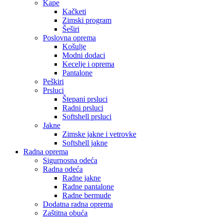
Kape
Kačketi
Zimski program
Šeširi
Poslovna oprema
Košulje
Modni dodaci
Kecelje i oprema
Pantalone
Peškiri
Prsluci
Štepani prsluci
Radni prsluci
Softshell prsluci
Jakne
Zimske jakne i vetrovke
Softshell jakne
Radna oprema
Sigurnosna odeća
Radna odeća
Radne jakne
Radne pantalone
Radne bermude
Dodatna radna oprema
Zaštitna obuća