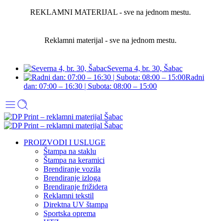
REKLAMNI MATERIJAL - sve na jednom mestu.
Reklamni materijal - sve na jednom mestu.
Severna 4, br. 30, Šabac
Radni
dan: 07:00 – 16:30 | Subota: 08:00 – 15:00
PROIZVODI I USLUGE
Štampa na staklu
Štampa na keramici
Brendiranje vozila
Brendiranje izloga
Brendiranje frižidera
Reklamni tekstil
Direktna UV štampa
Sportska oprema