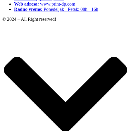
Web adresa:
www.print-dp.com
Radno vreme:
Ponedeljak - Petak: 08h - 16h
© 2024 – All Right reserved!