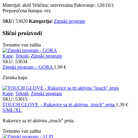
Materijal: akril Veličina: univerzalna Pakovanje: 120/10/1
Preporučena štampa: vez
SKU:
53020
Kategorija:
Zimski program
Slični proizvodi
Trenutno van zaliha
Kape
,
Tekstil
,
Zimski program
SKU:
53034
Zimski program – GORA
1,99
€
Zimska kapa
Kape
,
Tekstil
,
Zimski program
SKU:
53015
TOUCH GLOVE – Rukavice sa tri aktivna „touch“ prsta
1,39
€
S/M
L/XL
Rukavice sa tri aktivna „touch“ prsta
Trenutno van zaliha