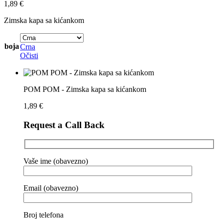
1,89
€
Zimska kapa sa kićankom
boja
Crna
Očisti
POM POM - Zimska kapa sa kićankom
1,89
€
Request a Call Back
Vaše ime (obavezno)
Email (obavezno)
Broj telefona