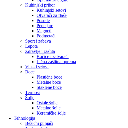
Kuhinjski pribor
Kuhinjski setovi
Otvarači za flaše
Posude
Pepeljare
Magneti
Podmetači
Sport i zabava
Lepota
Zdravlje i zaštita
Bočice i zatvarači
Lična zaštitna oprema
Vinski setovi
Boce
Plastične boce
Metalne boce
Staklene boce
Termosi
Šolje
Ostale šolje
Metalne šolje
Keramičke šolje
Tehnologija
Bežični punjači