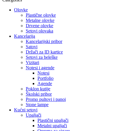
Olovke
Plastične olovke
Metalne olovke
Drvene olovke
Setovi olovaka
Kancelarija
Kancelarijski pribor
Satovi
Držači za ID kartice
Setovi za beleške
Vizitari
Notesi i agende
Notesi
Portfolio
Agende
Poklon kutije
Školski pribor
Promo pultovi i panoi
Stone lampe
Kućni setovi
Upaljači
Plastični upaljači
Metalni upaljači
Oprema za cigare