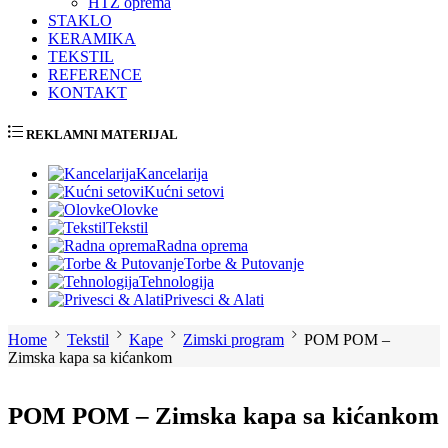
HTZ oprema
STAKLO
KERAMIKA
TEKSTIL
REFERENCE
KONTAKT
REKLAMNI MATERIJAL
Kancelarija
Kućni setovi
Olovke
Tekstil
Radna oprema
Torbe & Putovanje
Tehnologija
Privesci & Alati
Home
Tekstil
Kape
Zimski program
POM POM –
Zimska kapa sa kićankom
POM POM – Zimska kapa sa kićankom