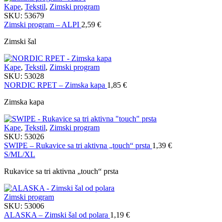
Kape
,
Tekstil
,
Zimski program
SKU:
53679
Zimski program – ALPI
2,59
€
Zimski šal
Kape
,
Tekstil
,
Zimski program
SKU:
53028
NORDIC RPET – Zimska kapa
1,85
€
Zimska kapa
Kape
,
Tekstil
,
Zimski program
SKU:
53026
SWIPE – Rukavice sa tri aktivna „touch“ prsta
1,39
€
S/M
L/XL
Rukavice sa tri aktivna „touch“ prsta
Zimski program
SKU:
53006
ALASKA – Zimski šal od polara
1,19
€