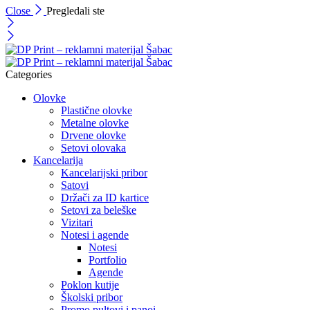
Close
Pregledali ste
Categories
Olovke
Plastične olovke
Metalne olovke
Drvene olovke
Setovi olovaka
Kancelarija
Kancelarijski pribor
Satovi
Držači za ID kartice
Setovi za beleške
Vizitari
Notesi i agende
Notesi
Portfolio
Agende
Poklon kutije
Školski pribor
Promo pultovi i panoi