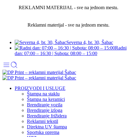
REKLAMNI MATERIJAL - sve na jednom mestu.
Reklamni materijal - sve na jednom mestu.
Severna 4, br. 30, Šabac
Radni
dan: 07:00 – 16:30 | Subota: 08:00 – 15:00
PROIZVODI I USLUGE
Štampa na staklu
Štampa na keramici
Brendiranje vozila
Brendiranje izloga
Brendiranje frižidera
Reklamni tekstil
Direktna UV štampa
Sportska oprema