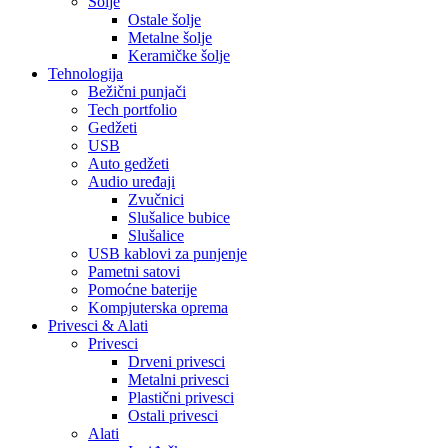
Šolje
Ostale šolje
Metalne šolje
Keramičke šolje
Tehnologija
Bežični punjači
Tech portfolio
Gedžeti
USB
Auto gedžeti
Audio uređaji
Zvučnici
Slušalice bubice
Slušalice
USB kablovi za punjenje
Pametni satovi
Pomoćne baterije
Kompjuterska oprema
Privesci & Alati
Privesci
Drveni privesci
Metalni privesci
Plastični privesci
Ostali privesci
Alati