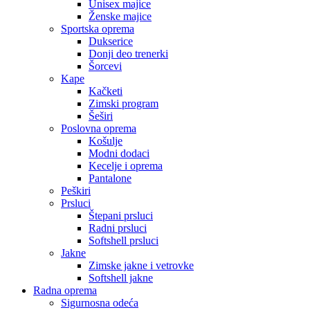
Unisex majice
Ženske majice
Sportska oprema
Dukserice
Donji deo trenerki
Šorcevi
Kape
Kačketi
Zimski program
Šeširi
Poslovna oprema
Košulje
Modni dodaci
Kecelje i oprema
Pantalone
Peškiri
Prsluci
Štepani prsluci
Radni prsluci
Softshell prsluci
Jakne
Zimske jakne i vetrovke
Softshell jakne
Radna oprema
Sigurnosna odeća