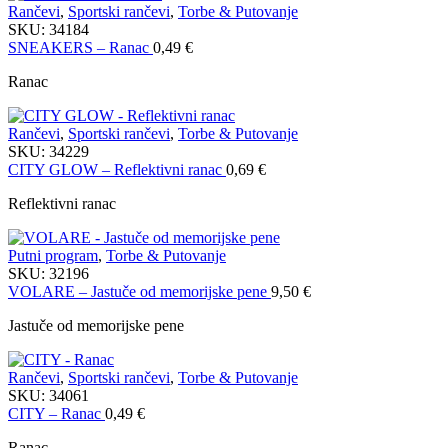
Rančevi
,
Sportski rančevi
,
Torbe & Putovanje
SKU:
34184
SNEAKERS – Ranac
0,49
€
Ranac
Rančevi
,
Sportski rančevi
,
Torbe & Putovanje
SKU:
34229
CITY GLOW – Reflektivni ranac
0,69
€
Reflektivni ranac
Putni program
,
Torbe & Putovanje
SKU:
32196
VOLARE – Jastuče od memorijske pene
9,50
€
Jastuče od memorijske pene
Rančevi
,
Sportski rančevi
,
Torbe & Putovanje
SKU:
34061
CITY – Ranac
0,49
€
Ranac