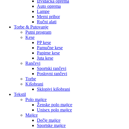
Izviđačka oprema
Auto oprema
Lampe
Merni pribor
Ručni alati
Torbe & Putovanje
Putni program
Kese
PP kese
Pamučne kese
Papirne kese
Juta kese
Rančevi
Sportski rančevi
Poslovni rančevi
Torbe
Kišobrani
Sklopivi kišobrani
Tekstil
Polo majice
Ženske polo majice
Unisex polo majice
Majice
Dečje majice
Sportske majice