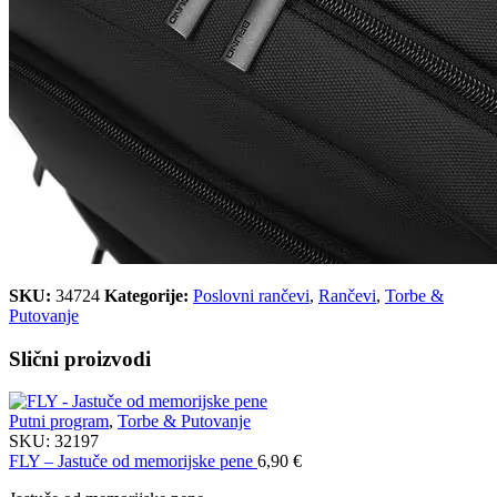
SKU:
34724
Kategorije:
Poslovni rančevi
,
Rančevi
,
Torbe &
Putovanje
Slični proizvodi
Putni program
,
Torbe & Putovanje
SKU:
32197
FLY – Jastuče od memorijske pene
6,90
€