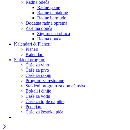
Radna odeća
Radne jakne
Radne pantalone
Radne bermude
Dodatna radna oprema
Zaštitna obuća
Sigurnosna obuća
Radna obuća
Kalendari & Planeri
Planeri
Kalendari
Stakleni program
Čaše za vino
Čaše za pivo
Čaše za rakiju
Program za restorane
Stakleni program za domaćinstvo
Bokali i činije
Čaše za vodu
Čaše za tople napitke
Pepeljare
Čaše za žestoka pića