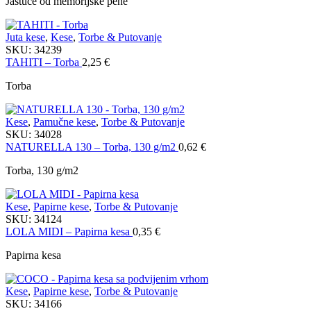
Jastuče od memorijske pene
Juta kese
,
Kese
,
Torbe & Putovanje
SKU:
34239
TAHITI – Torba
2,25
€
Torba
Kese
,
Pamučne kese
,
Torbe & Putovanje
SKU:
34028
NATURELLA 130 – Torba, 130 g/m2
0,62
€
Torba, 130 g/m2
Kese
,
Papirne kese
,
Torbe & Putovanje
SKU:
34124
LOLA MIDI – Papirna kesa
0,35
€
Papirna kesa
Kese
,
Papirne kese
,
Torbe & Putovanje
SKU:
34166