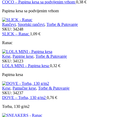
COCO – Papirna kesa sa podvijenim vrhom
0,38
€
Papirna kesa sa podvijenim vrhom
Rančevi
,
Sportski rančevi
,
Torbe & Putovanje
SKU:
34248
SLICK – Ranac
1,09
€
Ranac
Kese
,
Papirne kese
,
Torbe & Putovanje
SKU:
34123
LOLA MINI – Papirna kesa
0,32
€
Papirna kesa
Kese
,
Pamučne kese
,
Torbe & Putovanje
SKU:
34237
DOVE – Torba, 130 g/m2
0,76
€
Torba, 130 g/m2