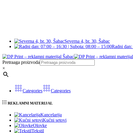
Severna 4, br. 30, Šabac
Radni dan: 
Pretraaga proizvoda
×
Categories
Categories
REKLAMNI MATERIJAL
Kancelarija
Kućni setovi
Olovke
Tekstil