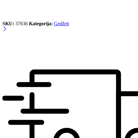
SKU:
37636
Kategorija:
Gedžeti