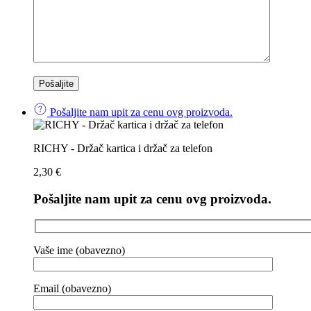
Pošaljite nam upit za cenu ovg proizvoda.
RICHY - Držač kartica i držač za telefon
2,30
€
Pošaljite nam upit za cenu ovg proizvoda.
Vaše ime (obavezno)
Email (obavezno)