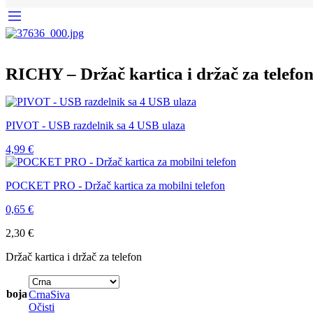
RICHY – Držač kartica i držač za telefo
PIVOT - USB razdelnik sa 4 USB ulaza
4,99
€
POCKET PRO - Držač kartica za mobilni telefon
0,65
€
2,30
€
Držač kartica i držač za telefon
boja
Crna
Siva
Očisti