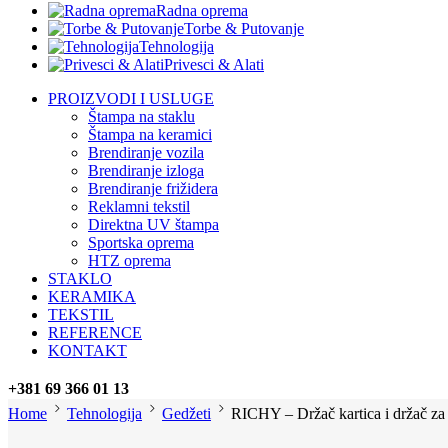
Radna oprema
Torbe & Putovanje
Tehnologija
Privesci & Alati
PROIZVODI I USLUGE
Štampa na staklu
Štampa na keramici
Brendiranje vozila
Brendiranje izloga
Brendiranje frižidera
Reklamni tekstil
Direktna UV štampa
Sportska oprema
HTZ oprema
STAKLO
KERAMIKA
TEKSTIL
REFERENCE
KONTAKT
+381 69 366 01 13
Home
Tehnologija
Gedžeti
RICHY – Držač kartica i držač za 