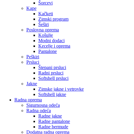
Šorcevi
Kape
Kačketi
Zimski program
Šeširi
Poslovna oprema
Košulje
Modni dodaci
Kecelje i oprema
Pantalone
Peškiri
Prsluci
Štepani prsluci
Radni prsluci
Softshell prsluci
Jakne
Zimske jakne i vetrovke
Softshell jakne
Radna oprema
Sigurnosna odeća
Radna odeća
Radne jakne
Radne pantalone
Radne bermude
Dodatna radna oprema