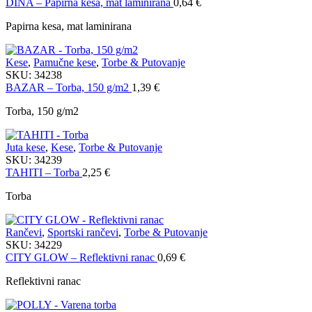
DINA – Papirna kesa, mat laminirana
0,64
€
Papirna kesa, mat laminirana
Kese
,
Pamučne kese
,
Torbe & Putovanje
SKU:
34238
BAZAR – Torba, 150 g/m2
1,39
€
Torba, 150 g/m2
Juta kese
,
Kese
,
Torbe & Putovanje
SKU:
34239
TAHITI – Torba
2,25
€
Torba
Rančevi
,
Sportski rančevi
,
Torbe & Putovanje
SKU:
34229
CITY GLOW – Reflektivni ranac
0,69
€
Reflektivni ranac