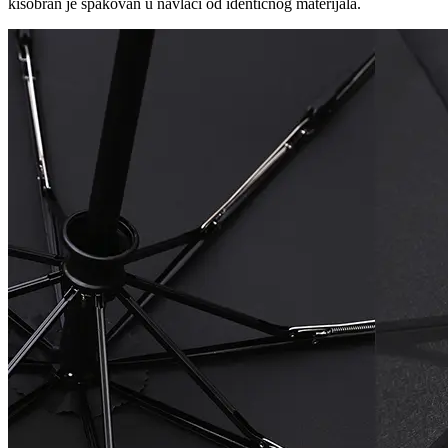
kišobran je spakovan u navlaci od identičnog materijala.