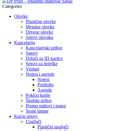
Categories
Olovke
Plastične olovke
Metalne olovke
Drvene olovke
Setovi olovaka
Kancelarija
Kancelarijski pribor
Satovi
Držači za ID kartice
Setovi za beleške
Vizitari
Notesi i agende
Notesi
Portfolio
Agende
Poklon kutije
Školski pribor
Promo pultovi i panoi
Stone lampe
Kućni setovi
Upaljači
Plastični upaljači