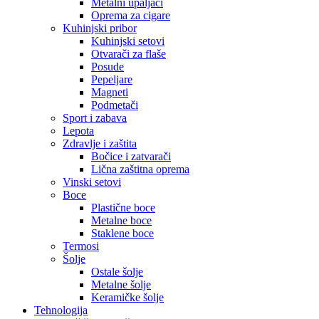
Metalni upaljači
Oprema za cigare
Kuhinjski pribor
Kuhinjski setovi
Otvarači za flaše
Posude
Pepeljare
Magneti
Podmetači
Sport i zabava
Lepota
Zdravlje i zaštita
Bočice i zatvarači
Lična zaštitna oprema
Vinski setovi
Boce
Plastične boce
Metalne boce
Staklene boce
Termosi
Šolje
Ostale šolje
Metalne šolje
Keramičke šolje
Tehnologija