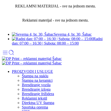
REKLAMNI MATERIJAL - sve na jednom mestu.
Reklamni materijal - sve na jednom mestu.
Severna 4, br. 30, Šabac
Radni
dan: 07:00 – 16:30 | Subota: 08:00 – 15:00
PROIZVODI I USLUGE
Štampa na staklu
Štampa na keramici
Brendiranje vozila
Brendiranje izloga
Brendiranje frižidera
Reklamni tekstil
Direktna UV štampa
Sportska oprema