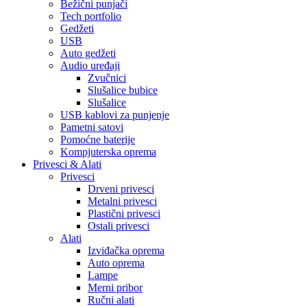
Bežični punjači
Tech portfolio
Gedžeti
USB
Auto gedžeti
Audio uređaji
Zvučnici
Slušalice bubice
Slušalice
USB kablovi za punjenje
Pametni satovi
Pomoćne baterije
Kompjuterska oprema
Privesci & Alati
Privesci
Drveni privesci
Metalni privesci
Plastični privesci
Ostali privesci
Alati
Izviđačka oprema
Auto oprema
Lampe
Merni pribor
Ručni alati