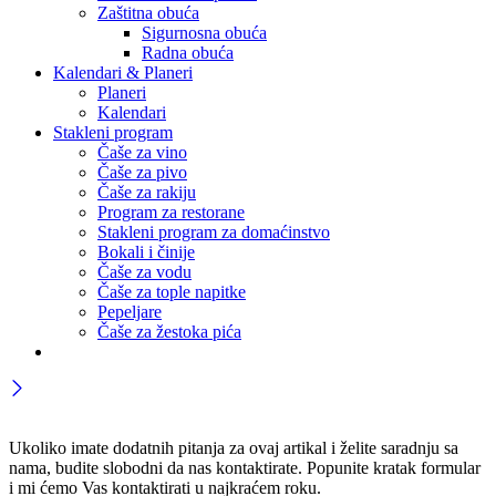
Zaštitna obuća
Sigurnosna obuća
Radna obuća
Kalendari & Planeri
Planeri
Kalendari
Stakleni program
Čaše za vino
Čaše za pivo
Čaše za rakiju
Program za restorane
Stakleni program za domaćinstvo
Bokali i činije
Čaše za vodu
Čaše za tople napitke
Pepeljare
Čaše za žestoka pića
Ukoliko imate dodatnih pitanja za ovaj artikal i želite saradnju sa
nama, budite slobodni da nas kontaktirate. Popunite kratak formular
i mi ćemo Vas kontaktirati u najkraćem roku.