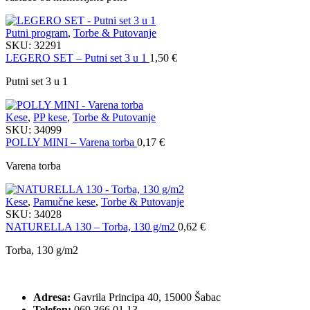
Putni program
,
Torbe & Putovanje
SKU:
32291
LEGERO SET – Putni set 3 u 1
1,50
€
Putni set 3 u 1
Kese
,
PP kese
,
Torbe & Putovanje
SKU:
34099
POLLY MINI – Varena torba
0,17
€
Varena torba
Kese
,
Pamučne kese
,
Torbe & Putovanje
SKU:
34028
NATURELLA 130 – Torba, 130 g/m2
0,62
€
Torba, 130 g/m2
Adresa:
Gavrila Principa 40, 15000 Šabac
Telefon:
069 366 01 13