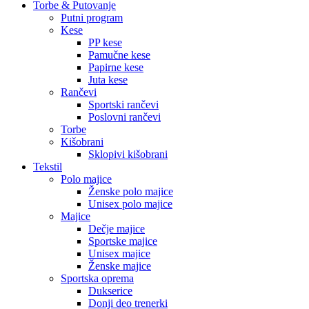
Torbe & Putovanje
Putni program
Kese
PP kese
Pamučne kese
Papirne kese
Juta kese
Rančevi
Sportski rančevi
Poslovni rančevi
Torbe
Kišobrani
Sklopivi kišobrani
Tekstil
Polo majice
Ženske polo majice
Unisex polo majice
Majice
Dečje majice
Sportske majice
Unisex majice
Ženske majice
Sportska oprema
Dukserice
Donji deo trenerki