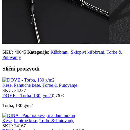
SKU:
40045
Kategorije:
Kišobrani
,
Sklopivi kišobrani
,
Torbe &
Putovanje
Slični proizvodi
Kese
,
Pamučne kese
,
Torbe & Putovanje
SKU:
34237
DOVE – Torba, 130 g/m2
0,76
€
Torba, 130 g/m2
Kese
,
Papirne kese
,
Torbe & Putovanje
SKU:
34167