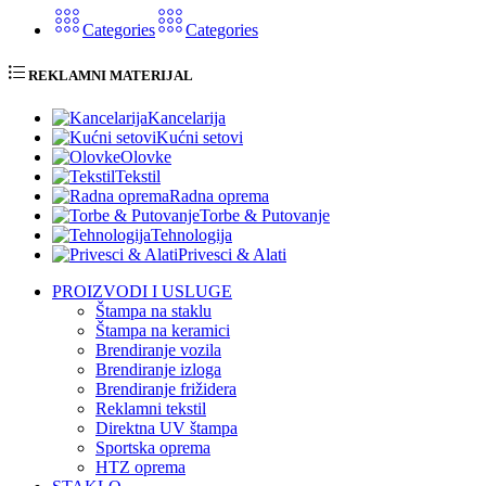
Categories
Categories
REKLAMNI MATERIJAL
Kancelarija
Kućni setovi
Olovke
Tekstil
Radna oprema
Torbe & Putovanje
Tehnologija
Privesci & Alati
PROIZVODI I USLUGE
Štampa na staklu
Štampa na keramici
Brendiranje vozila
Brendiranje izloga
Brendiranje frižidera
Reklamni tekstil
Direktna UV štampa
Sportska oprema
HTZ oprema