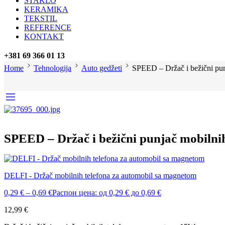
STAKLO
KERAMIKA
TEKSTIL
REFERENCE
KONTAKT
+381 69 366 01 13
Home
Tehnologija
Auto gedžeti
SPEED – Držač i bežični pu
SPEED – Držač i bežični punjač mobilni
DELFI - Držač mobilnih telefona za automobil sa magnetom
0,29
€
–
0,69
€
Распон цена: од 0,29 € до 0,69 €
12,99
€