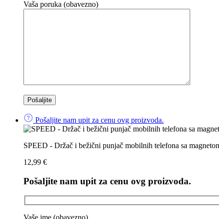
Vaša poruka (obavezno)
Pošaljite nam upit za cenu ovg proizvoda.
SPEED - Držač i bežični punjač mobilnih telefona sa magnet
12,99
€
Pošaljite nam upit za cenu ovg proizvoda.
Vaše ime (obavezno)