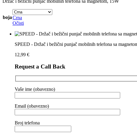
Držač i bežični punjač mobilnih telefona sa magnetom, 15W
boja
Crna
Očisti
SPEED - Držač i bežični punjač mobilnih telefona sa magnet
12,99
€
Request a Call Back
Vaše ime (obavezno)
Email (obavezno)
Broj telefona