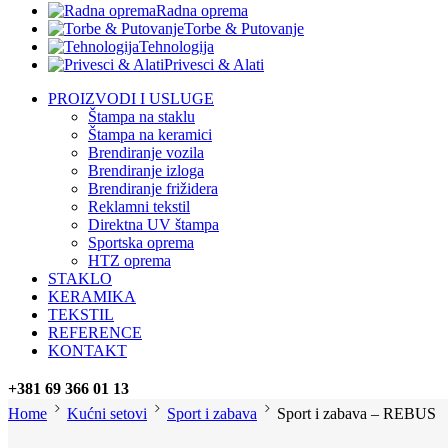
Radna oprema
Torbe & Putovanje
Tehnologija
Privesci & Alati
PROIZVODI I USLUGE
Štampa na staklu
Štampa na keramici
Brendiranje vozila
Brendiranje izloga
Brendiranje frižidera
Reklamni tekstil
Direktna UV štampa
Sportska oprema
HTZ oprema
STAKLO
KERAMIKA
TEKSTIL
REFERENCE
KONTAKT
+381 69 366 01 13
Home
Kućni setovi
Sport i zabava
Sport i zabava – REBUS