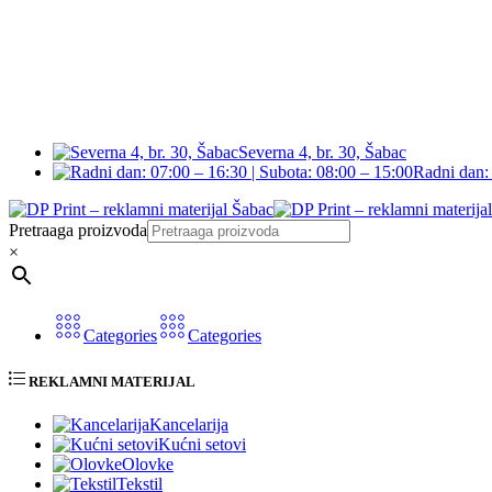
Severna 4, br. 30, Šabac
Radni dan: 
Pretraaga proizvoda
×
Categories
Categories
REKLAMNI MATERIJAL
Kancelarija
Kućni setovi
Olovke
Tekstil