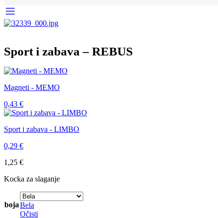
Sport i zabava – REBUS
Magneti - MEMO
0,43
€
Sport i zabava - LIMBO
0,29
€
1,25
€
Kocka za slaganje
boja
Bela
Očisti