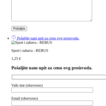
Pošaljite nam upit za cenu ovg proizvoda.
Sport i zabava - REBUS
1,25
€
Pošaljite nam upit za cenu ovg proizvoda.
Vaše ime (obavezno)
Email (obavezno)