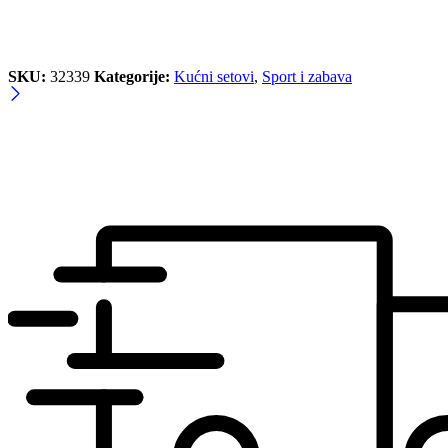
SKU:
32339
Kategorije:
Kućni setovi
,
Sport i zabava