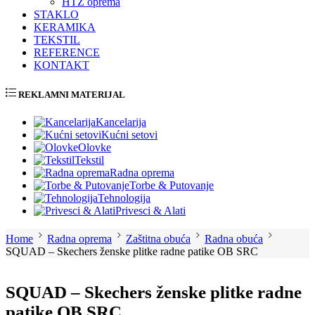
HTZ oprema
STAKLO
KERAMIKA
TEKSTIL
REFERENCE
KONTAKT
REKLAMNI MATERIJAL
Kancelarija
Kućni setovi
Olovke
Tekstil
Radna oprema
Torbe & Putovanje
Tehnologija
Privesci & Alati
Home
Radna oprema
Zaštitna obuća
Radna obuća
SQUAD – Skechers ženske plitke radne patike OB SRC
SQUAD – Skechers ženske plitke radne
patike OB SRC