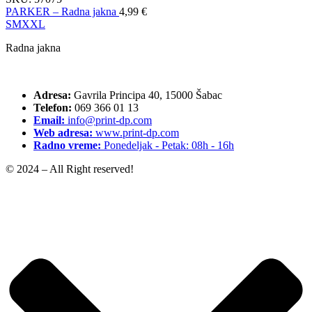
PARKER – Radna jakna
4,99
€
S
M
XXL
Radna jakna
Adresa:
Gavrila Principa 40, 15000 Šabac
Telefon:
069 366 01 13
Email:
info@print-dp.com
Web adresa:
www.print-dp.com
Radno vreme:
Ponedeljak - Petak: 08h - 16h
© 2024 – All Right reserved!