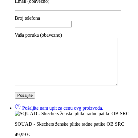
Email (obavezno)
Broj telefona
Vaša poruka (obavezno)
Pošaljite nam upit za cenu ovg proizvoda.
SQUAD - Skechers ženske plitke radne patike OB SRC
49,99
€