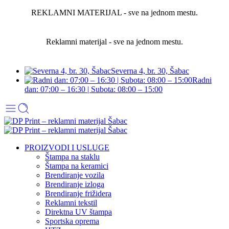
REKLAMNI MATERIJAL - sve na jednom mestu.
Reklamni materijal - sve na jednom mestu.
Severna 4, br. 30, Šabac
Radni
dan: 07:00 – 16:30 | Subota: 08:00 – 15:00
PROIZVODI I USLUGE
Štampa na staklu
Štampa na keramici
Brendiranje vozila
Brendiranje izloga
Brendiranje frižidera
Reklamni tekstil
Direktna UV štampa
Sportska oprema