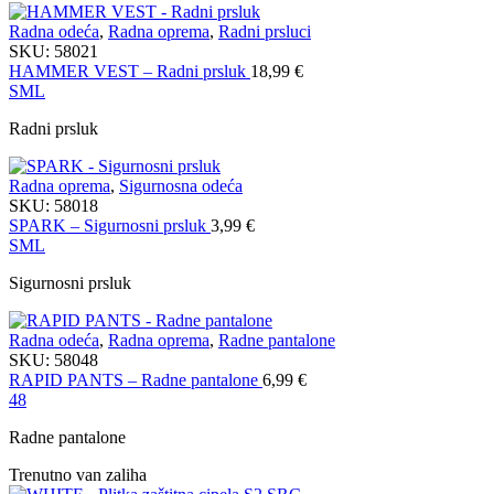
Radna odeća
,
Radna oprema
,
Radni prsluci
SKU:
58021
HAMMER VEST – Radni prsluk
18,99
€
S
M
L
Radni prsluk
Radna oprema
,
Sigurnosna odeća
SKU:
58018
SPARK – Sigurnosni prsluk
3,99
€
S
M
L
Sigurnosni prsluk
Radna odeća
,
Radna oprema
,
Radne pantalone
SKU:
58048
RAPID PANTS – Radne pantalone
6,99
€
48
Radne pantalone
Trenutno van zaliha