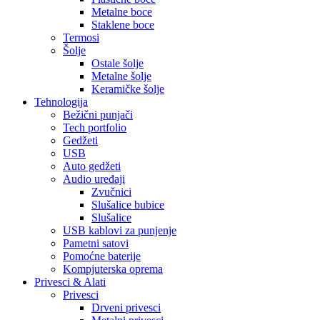
Metalne boce
Staklene boce
Termosi
Šolje
Ostale šolje
Metalne šolje
Keramičke šolje
Tehnologija
Bežični punjači
Tech portfolio
Gedžeti
USB
Auto gedžeti
Audio uređaji
Zvučnici
Slušalice bubice
Slušalice
USB kablovi za punjenje
Pametni satovi
Pomoćne baterije
Kompjuterska oprema
Privesci & Alati
Privesci
Drveni privesci