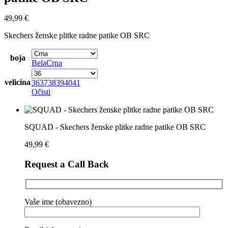
49,99
€
Skechers ženske plitke radne patike OB SRC
boja
Bela
Crna
velicina
36
37
38
39
40
41
Očisti
SQUAD - Skechers ženske plitke radne patike OB SRC
49,99
€
Request a Call Back
Vaše ime (obavezno)