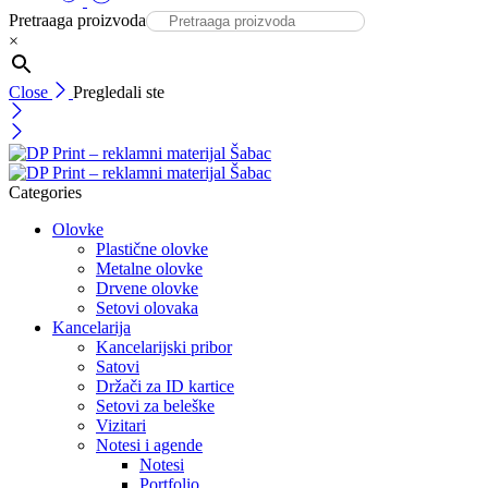
Pretraaga proizvoda
×
Close
Pregledali ste
Categories
Olovke
Plastične olovke
Metalne olovke
Drvene olovke
Setovi olovaka
Kancelarija
Kancelarijski pribor
Satovi
Držači za ID kartice
Setovi za beleške
Vizitari
Notesi i agende
Notesi
Portfolio