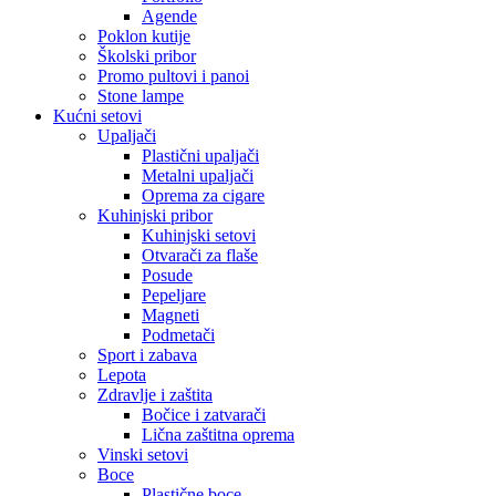
Agende
Poklon kutije
Školski pribor
Promo pultovi i panoi
Stone lampe
Kućni setovi
Upaljači
Plastični upaljači
Metalni upaljači
Oprema za cigare
Kuhinjski pribor
Kuhinjski setovi
Otvarači za flaše
Posude
Pepeljare
Magneti
Podmetači
Sport i zabava
Lepota
Zdravlje i zaštita
Bočice i zatvarači
Lična zaštitna oprema
Vinski setovi
Boce
Plastične boce