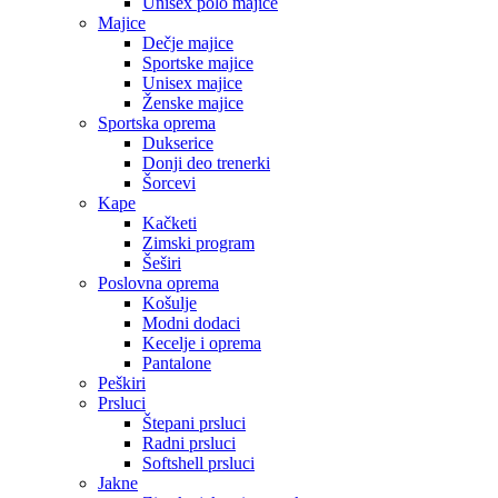
Unisex polo majice
Majice
Dečje majice
Sportske majice
Unisex majice
Ženske majice
Sportska oprema
Dukserice
Donji deo trenerki
Šorcevi
Kape
Kačketi
Zimski program
Šeširi
Poslovna oprema
Košulje
Modni dodaci
Kecelje i oprema
Pantalone
Peškiri
Prsluci
Štepani prsluci
Radni prsluci
Softshell prsluci
Jakne