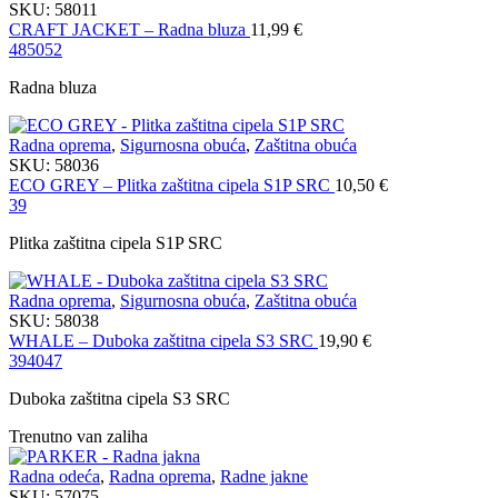
SKU:
58011
CRAFT JACKET – Radna bluza
11,99
€
48
50
52
Radna bluza
Radna oprema
,
Sigurnosna obuća
,
Zaštitna obuća
SKU:
58036
ECO GREY – Plitka zaštitna cipela S1P SRC
10,50
€
39
Plitka zaštitna cipela S1P SRC
Radna oprema
,
Sigurnosna obuća
,
Zaštitna obuća
SKU:
58038
WHALE – Duboka zaštitna cipela S3 SRC
19,90
€
39
40
47
Duboka zaštitna cipela S3 SRC
Trenutno van zaliha
Radna odeća
,
Radna oprema
,
Radne jakne
SKU:
57075