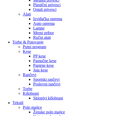
Metalni privesci
Plastični privesci
Ostali privesci
Alati
Izviđačka oprema
Auto oprema
Lampe
Merni pribor
Ručni alati
Torbe & Putovanje
Putni program
Kese
PP kese
Pamučne kese
Papirne kese
Juta kese
Rančevi
Sportski rančevi
Poslovni rančevi
Torbe
Kišobrani
Sklopivi kišobrani
Tekstil
Polo majice
Ženske polo majice