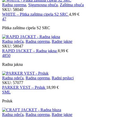
Radna oprema
,
Sigurnosna obuća
,
Zaštitna obuća
SKU:
58040
WHITE – Plitka zaštitna cipela S2 SRC
4,99
€
47
Plitka zaštitna cipela S2 SRC
Radna odeća
,
Radna oprema
,
Radne jakne
SKU:
58047
RAPID JACKET – Radna jakna
8,99
€
48
50
Radna jakna
Radna odeća
,
Radna oprema
,
Radni prsluci
SKU:
57077
PARKER VEST – Prsluk
18,99
€
S
M
L
Prsluk
Radna odeća
,
Radna oprema
,
Radne jakne