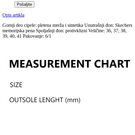
Opis artikla
Gornji deo cipele: pletena mreža i sintetika Unutrašnji đon: Skechers
memorijska pena Spoljašnji đon: protivklizni Veličine: 36, 37, 38,
39, 40, 41 Pakovanje: 6/1