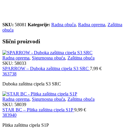
SKU:
58081
Kategorije:
Radna obuća
,
Radna oprema
,
Zaštitna
obuća
Slični proizvodi
Radna oprema
,
Sigurnosna obuća
,
Zaštitna obuća
SKU:
58033
SPARROW – Duboka zaštitna cipela S3 SRC
7,99
€
36
37
38
Duboka zaštitna cipela S3 SRC
Radna oprema
,
Sigurnosna obuća
,
Zaštitna obuća
SKU:
58039
STAR BC – Plitka zaštitna cipela S1P
9,99
€
38
39
40
Plitka zaštitna cipela S1P