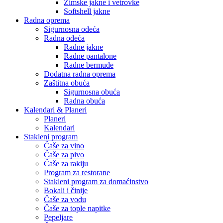
Zimske jakne i vetrovke
Softshell jakne
Radna oprema
Sigurnosna odeća
Radna odeća
Radne jakne
Radne pantalone
Radne bermude
Dodatna radna oprema
Zaštitna obuća
Sigurnosna obuća
Radna obuća
Kalendari & Planeri
Planeri
Kalendari
Stakleni program
Čaše za vino
Čaše za pivo
Čaše za rakiju
Program za restorane
Stakleni program za domaćinstvo
Bokali i činije
Čaše za vodu
Čaše za tople napitke
Pepeljare