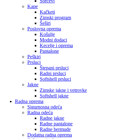
Šorcevi
Kape
Kačketi
Zimski program
Šeširi
Poslovna oprema
Košulje
Modni dodaci
Kecelje i oprema
Pantalone
Peškiri
Prsluci
Štepani prsluci
Radni prsluci
Softshell prsluci
Jakne
Zimske jakne i vetrovke
Softshell jakne
Radna oprema
Sigurnosna odeća
Radna odeća
Radne jakne
Radne pantalone
Radne bermude
Dodatna radna oprema