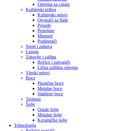
Oprema za cigare
Kuhinjski pribor
Kuhinjski setovi
Otvarači za flaše
Posude
Pepeljare
Magneti
Podmetači
Sport i zabava
Lepota
Zdravlje i zaštita
Bočice i zatvarači
Lična zaštitna oprema
Vinski setovi
Boce
Plastične boce
Metalne boce
Staklene boce
Termosi
Šolje
Ostale šolje
Metalne šolje
Keramičke šolje
Tehnologija
Bežični punjači