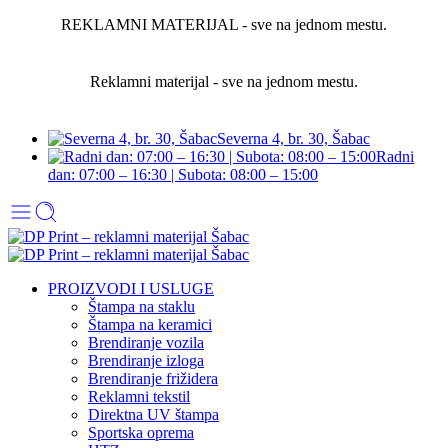
REKLAMNI MATERIJAL - sve na jednom mestu.
Reklamni materijal - sve na jednom mestu.
Severna 4, br. 30, Šabac
Radni
dan: 07:00 – 16:30 | Subota: 08:00 – 15:00
PROIZVODI I USLUGE
Štampa na staklu
Štampa na keramici
Brendiranje vozila
Brendiranje izloga
Brendiranje frižidera
Reklamni tekstil
Direktna UV štampa
Sportska oprema