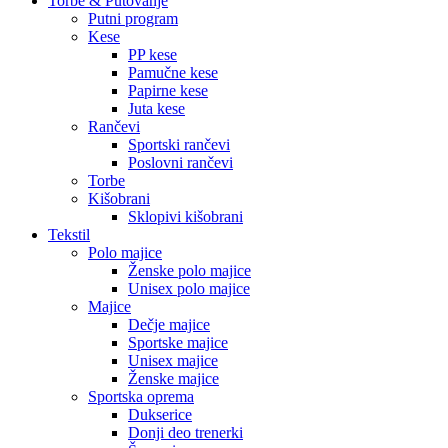
Torbe & Putovanje
Putni program
Kese
PP kese
Pamučne kese
Papirne kese
Juta kese
Rančevi
Sportski rančevi
Poslovni rančevi
Torbe
Kišobrani
Sklopivi kišobrani
Tekstil
Polo majice
Ženske polo majice
Unisex polo majice
Majice
Dečje majice
Sportske majice
Unisex majice
Ženske majice
Sportska oprema
Dukserice
Donji deo trenerki