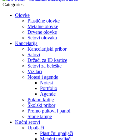
Categories
Olovke
Plastične olovke
Metalne olovke
Drvene olovke
Setovi olovaka
Kancelarija
Kancelarijski pribor
Satovi
Držači za ID kartice
Setovi za beleške
Vizitari
Notesi i agende
Notesi
Portfolio
Agende
Poklon kutije
Školski pribor
Promo pultovi i panoi
Stone lampe
Kućni setovi
Upaljači
Plastični upaljači
Metalni upaljači