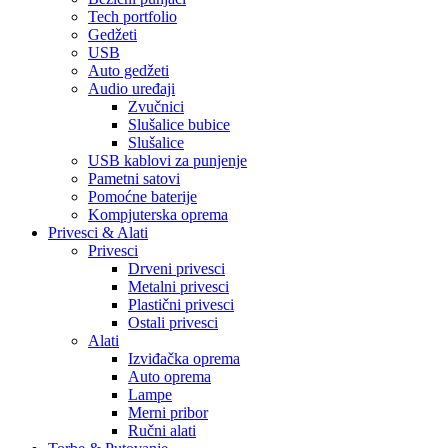
Tech portfolio
Gedžeti
USB
Auto gedžeti
Audio uređaji
Zvučnici
Slušalice bubice
Slušalice
USB kablovi za punjenje
Pametni satovi
Pomoćne baterije
Kompjuterska oprema
Privesci & Alati
Privesci
Drveni privesci
Metalni privesci
Plastični privesci
Ostali privesci
Alati
Izviđačka oprema
Auto oprema
Lampe
Merni pribor
Ručni alati