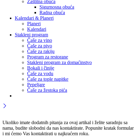
Zaštitna obuća
Sigurnosna obuća
Radna obuća
Kalendari & Planeri
Planeri
Kalendari
Stakleni program
Čaše za vino
Čaše za pivo
Čaše za rakiju
Program za restorane
Stakleni program za domaćinstvo
Bokali i činije
Čaše za vodu
Čaše za tople napitke
Pepeljare
Čaše za žestoka pića
Ukoliko imate dodatnih pitanja za ovaj artikal i želite saradnju sa
nama, budite slobodni da nas kontaktirate. Popunite kratak formular
i mi ćemo Vas kontaktirati u najkraćem roku.