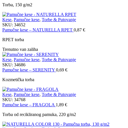
Torba, 150 g/m2
Kese
,
Pamučne kese
,
Torbe & Putovanje
SKU:
34652
Pamučne kese – NATURELLA RPET
0,87
€
RPET torba
Trenutno van zaliha
Kese
,
Pamučne kese
,
Torbe & Putovanje
SKU:
34686
Pamučne kese – SERENITY
0,69
€
Kozmetička torba
Kese
,
Pamučne kese
,
Torbe & Putovanje
SKU:
34768
Pamučne kese – FRAGOLA
1,89
€
Torba od recikliranog pamuka, 220 g/m2