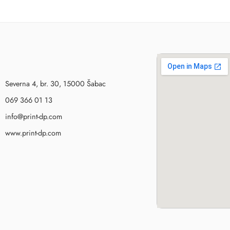
Severna 4, br. 30, 15000 Šabac
069 366 01 13
info@print-dp.com
www.print-dp.com