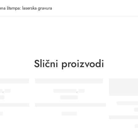
ena štampa: laserska gravura
Slični proizvodi
TRENUTNO V
JA
,
USB
TEHNOLOGIJA
,
USB
509
37325
TECH PORTF
ash memorija
ALU KEY – USB Flash memorija
€
0,00
€
MAGNOTE 3IN
1