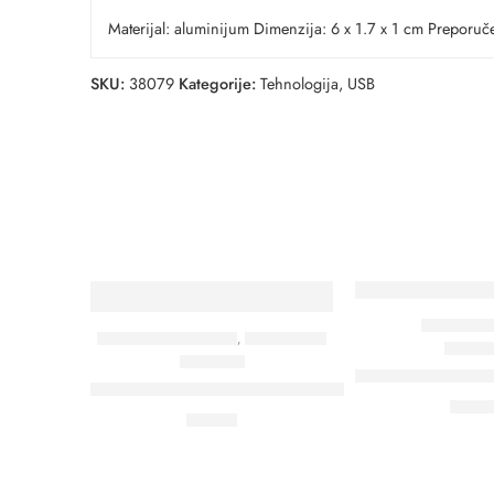
Materijal: aluminijum Dimenzija: 6 x 1.7 x 1 cm Preporuč
SKU:
38079
Kategorije:
Tehnologija
,
USB
TEHNOLOGI
KOMPJUTERSKA OPREMA
,
TEHNOLOGIJA
37
37550
SECAM – USB fl
GAME PAD – Podloga za kompjuterski miš
0,00
2,99
€