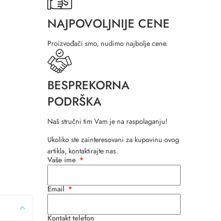
NAJPOVOLJNIJE CENE
Proizvođači smo, nudimo najbolje cene.
BESPREKORNA
PODRŠKA
Naš stručni tim Vam je na raspolaganju!
Ukoliko ste zainteresovani za kupovinu ovog
artikla, kontaktirajte nas.
Vaše ime
Email
Kontakt telefon