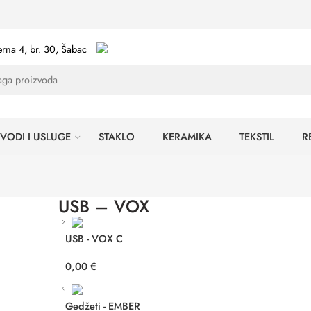
rna 4, br. 30, Šabac
VODI I USLUGE
STAKLO
KERAMIKA
TEKSTIL
R
USB – VOX
USB - VOX C
0,00
€
Gedžeti - EMBER