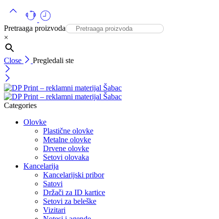
Pretraaga proizvoda
×
Close
Pregledali ste
Categories
Olovke
Plastične olovke
Metalne olovke
Drvene olovke
Setovi olovaka
Kancelarija
Kancelarijski pribor
Satovi
Držači za ID kartice
Setovi za beleške
Vizitari
Notesi i agende