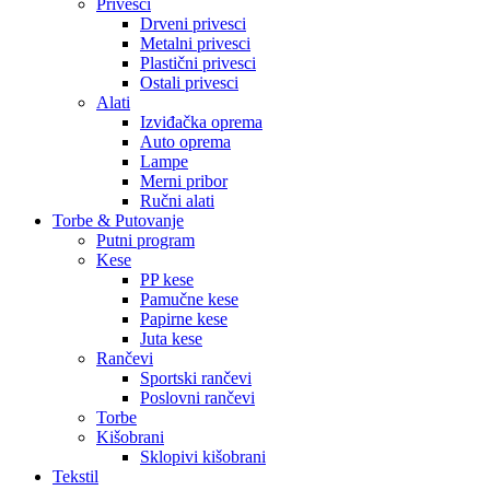
Privesci
Drveni privesci
Metalni privesci
Plastični privesci
Ostali privesci
Alati
Izviđačka oprema
Auto oprema
Lampe
Merni pribor
Ručni alati
Torbe & Putovanje
Putni program
Kese
PP kese
Pamučne kese
Papirne kese
Juta kese
Rančevi
Sportski rančevi
Poslovni rančevi
Torbe
Kišobrani
Sklopivi kišobrani
Tekstil