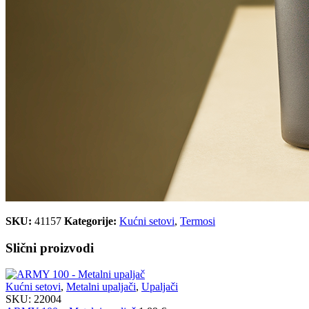
SKU:
41157
Kategorije:
Kućni setovi
,
Termosi
Slični proizvodi
Kućni setovi
,
Metalni upaljači
,
Upaljači
SKU:
22004