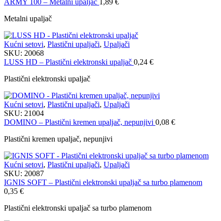
ARMY 100 – Metalni upaljač
1,89
€
Metalni upaljač
Kućni setovi
,
Plastični upaljači
,
Upaljači
SKU:
20068
LUSS HD – Plastični elektronski upaljač
0,24
€
Plastični elektronski upaljač
Kućni setovi
,
Plastični upaljači
,
Upaljači
SKU:
21004
DOMINO – Plastični kremen upaljač, nepunjivi
0,08
€
Plastični kremen upaljač, nepunjivi
Kućni setovi
,
Plastični upaljači
,
Upaljači
SKU:
20087
IGNIS SOFT – Plastični elektronski upaljač sa turbo plamenom
0,35
€
Plastični elektronski upaljač sa turbo plamenom