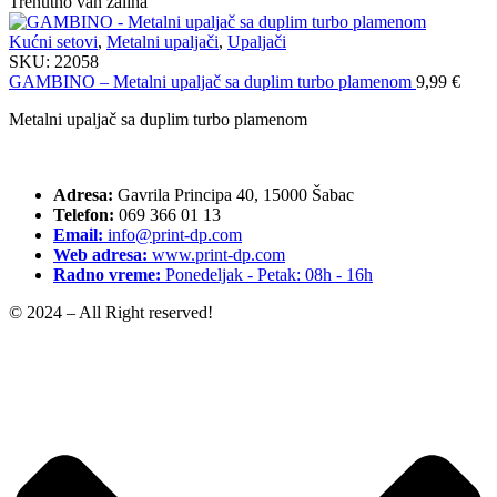
Trenutno van zaliha
Kućni setovi
,
Metalni upaljači
,
Upaljači
SKU:
22058
GAMBINO – Metalni upaljač sa duplim turbo plamenom
9,99
€
Metalni upaljač sa duplim turbo plamenom
Adresa:
Gavrila Principa 40, 15000 Šabac
Telefon:
069 366 01 13
Email:
info@print-dp.com
Web adresa:
www.print-dp.com
Radno vreme:
Ponedeljak - Petak: 08h - 16h
© 2024 – All Right reserved!