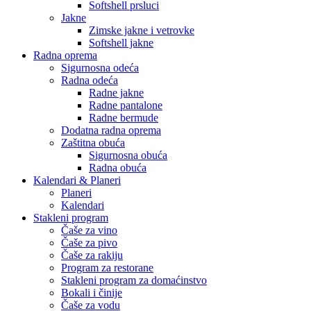
Softshell prsluci
Jakne
Zimske jakne i vetrovke
Softshell jakne
Radna oprema
Sigurnosna odeća
Radna odeća
Radne jakne
Radne pantalone
Radne bermude
Dodatna radna oprema
Zaštitna obuća
Sigurnosna obuća
Radna obuća
Kalendari & Planeri
Planeri
Kalendari
Stakleni program
Čaše za vino
Čaše za pivo
Čaše za rakiju
Program za restorane
Stakleni program za domaćinstvo
Bokali i činije
Čaše za vodu