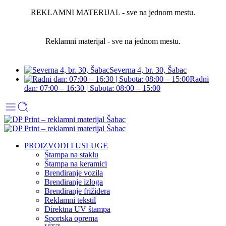
REKLAMNI MATERIJAL - sve na jednom mestu.
Reklamni materijal - sve na jednom mestu.
Severna 4, br. 30, Šabac
Radni
dan: 07:00 – 16:30 | Subota: 08:00 – 15:00
PROIZVODI I USLUGE
Štampa na staklu
Štampa na keramici
Brendiranje vozila
Brendiranje izloga
Brendiranje frižidera
Reklamni tekstil
Direktna UV štampa
Sportska oprema