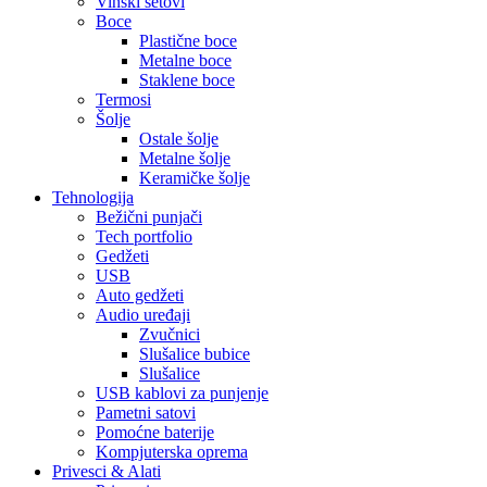
Vinski setovi
Boce
Plastične boce
Metalne boce
Staklene boce
Termosi
Šolje
Ostale šolje
Metalne šolje
Keramičke šolje
Tehnologija
Bežični punjači
Tech portfolio
Gedžeti
USB
Auto gedžeti
Audio uređaji
Zvučnici
Slušalice bubice
Slušalice
USB kablovi za punjenje
Pametni satovi
Pomoćne baterije
Kompjuterska oprema
Privesci & Alati