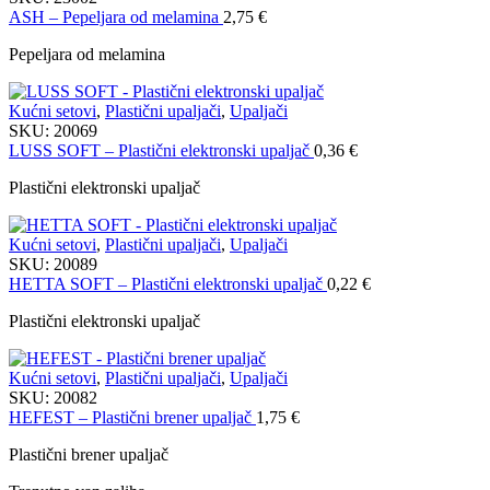
ASH – Pepeljara od melamina
2,75
€
Pepeljara od melamina
Kućni setovi
,
Plastični upaljači
,
Upaljači
SKU:
20069
LUSS SOFT – Plastični elektronski upaljač
0,36
€
Plastični elektronski upaljač
Kućni setovi
,
Plastični upaljači
,
Upaljači
SKU:
20089
HETTA SOFT – Plastični elektronski upaljač
0,22
€
Plastični elektronski upaljač
Kućni setovi
,
Plastični upaljači
,
Upaljači
SKU:
20082
HEFEST – Plastični brener upaljač
1,75
€
Plastični brener upaljač