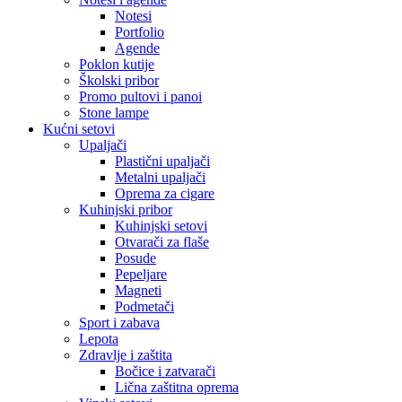
Notesi
Portfolio
Agende
Poklon kutije
Školski pribor
Promo pultovi i panoi
Stone lampe
Kućni setovi
Upaljači
Plastični upaljači
Metalni upaljači
Oprema za cigare
Kuhinjski pribor
Kuhinjski setovi
Otvarači za flaše
Posude
Pepeljare
Magneti
Podmetači
Sport i zabava
Lepota
Zdravlje i zaštita
Bočice i zatvarači
Lična zaštitna oprema