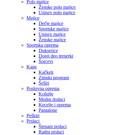
Polo majice
Ženske polo majice
Unisex polo majice
Majice
Dečje majice
Sportske majice
Unisex majice
Ženske majice
Sportska oprema
Dukserice
Donji deo trenerki
Šorcevi
Kape
Kačketi
Zimski program
Šeširi
Poslovna oprema
Košulje
Modni dodaci
Kecelje i oprema
Pantalone
Peškiri
Prsluci
Štepani prsluci
Radni prsluci