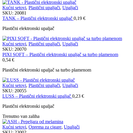
Kućni setovi
,
Plastični upaljači
,
Upaljači
SKU:
20081
TANK – Plastični elektronski upaljač
0,19
€
Plastični elektronski upaljač
Kućni setovi
,
Plastični upaljači
,
Upaljači
SKU:
20070
PIXI SOFT – Plastični elektronski upaljač sa turbo plamenom
0,54
€
Plastični elektronski upaljač sa turbo plamenom
Kućni setovi
,
Plastični upaljači
,
Upaljači
SKU:
20055
LUSS – Plastični elektronski upaljač
0,23
€
Plastični elektronski upaljač
Trenutno van zaliha
Kućni setovi
,
Oprema za cigare
,
Upaljači
SKU:
23002