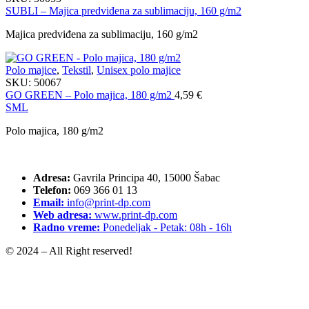
SUBLI – Majica predviđena za sublimaciju, 160 g/m2
Majica predviđena za sublimaciju, 160 g/m2
Polo majice
,
Tekstil
,
Unisex polo majice
SKU:
50067
GO GREEN – Polo majica, 180 g/m2
4,59
€
S
M
L
Polo majica, 180 g/m2
Adresa:
Gavrila Principa 40, 15000 Šabac
Telefon:
069 366 01 13
Email:
info@print-dp.com
Web adresa:
www.print-dp.com
Radno vreme:
Ponedeljak - Petak: 08h - 16h
© 2024 – All Right reserved!