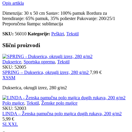
Opis artikla
Dimenzija: 30 x 50 cm Sastav: 100% pamuk Bordura za
brendiranje: 65% pamuk, 35% poliester Pakovanje: 200/25/1
Preporučena štampa: sublimacija
SKU:
56010
Kategorije:
Peškiri
,
Tekstil
Slični proizvodi
Dukserice
,
Sportska oprema
,
Tekstil
SKU:
52005
SPRING – Dukserica, okrugli izrez, 280 g/m2
7,99
€
XS
S
M
Dukserica, okrugli izrez, 280 g/m2
Polo majice
,
Tekstil
,
Ženske polo majice
SKU:
52003
LINDA – Ženska pamučna polo majica dugih rukava, 200 g/m2
5,99
€
S
L
XXL