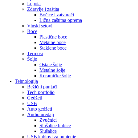
Lepota
Zdravlje i zaštita
Bočice i zatvarači
Lična zaštitna oprema
Vinski setovi
Boce
Plastične boce
Metalne boce
Staklene boce
Termosi
Šolje
Ostale šolje
Metalne šolje
Keramičke šolje
Tehnologija
Bežični punjači
Tech portfolio
Gedžeti
USB
Auto gedžeti
Audio uređaji
Zvučnici
Slušalice bubice
Slušalice
USB kablovi za punjenje