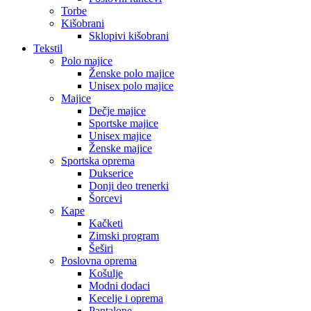
Torbe
Kišobrani
Sklopivi kišobrani
Tekstil
Polo majice
Ženske polo majice
Unisex polo majice
Majice
Dečje majice
Sportske majice
Unisex majice
Ženske majice
Sportska oprema
Dukserice
Donji deo trenerki
Šorcevi
Kape
Kačketi
Zimski program
Šeširi
Poslovna oprema
Košulje
Modni dodaci
Kecelje i oprema
Pantalone