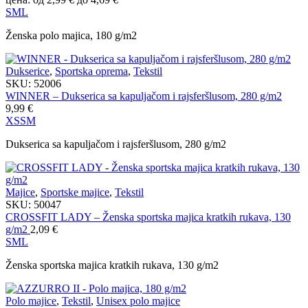
S
M
L
Ženska polo majica, 180 g/m2
Dukserice
,
Sportska oprema
,
Tekstil
SKU:
52006
WINNER – Dukserica sa kapuljačom i rajsferšlusom, 280 g/m2
9,99
€
XS
S
M
Dukserica sa kapuljačom i rajsferšlusom, 280 g/m2
Majice
,
Sportske majice
,
Tekstil
SKU:
50047
CROSSFIT LADY – Ženska sportska majica kratkih rukava, 130
g/m2
2,09
€
S
M
L
Ženska sportska majica kratkih rukava, 130 g/m2
Polo majice
,
Tekstil
,
Unisex polo majice