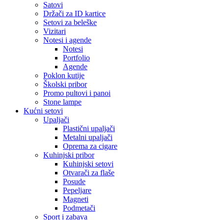
Satovi
Držači za ID kartice
Setovi za beleške
Vizitari
Notesi i agende
Notesi
Portfolio
Agende
Poklon kutije
Školski pribor
Promo pultovi i panoi
Stone lampe
Kućni setovi
Upaljači
Plastični upaljači
Metalni upaljači
Oprema za cigare
Kuhinjski pribor
Kuhinjski setovi
Otvarači za flaše
Posude
Pepeljare
Magneti
Podmetači
Sport i zabava