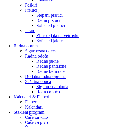
Peškiri
Prsluci
Štepani prsluci
Radni prsluci
Softshell prsluci
Jakne
Zimske jakne i vetrovke
Softshell jakne
Radna oprema
Sigurnosna odeća
Radna odeća
Radne jakne
Radne pantalone
Radne bermude
Dodatna radna oprema
Zaštitna obuća
Sigurnosna obuća
Radna obuća
Kalendari & Planeri
Planeri
Kalendari
Stakleni program
Čaše za vino
Čaše za pivo