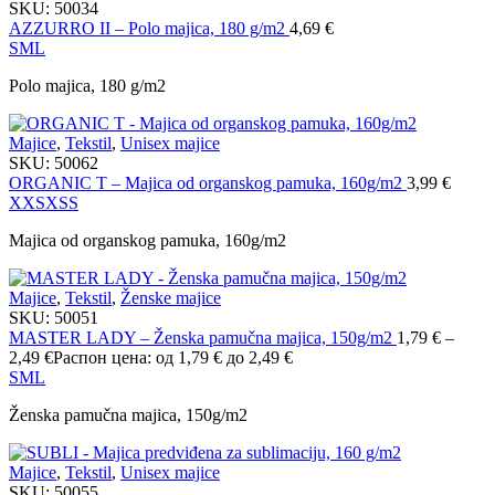
SKU:
50034
AZZURRO II – Polo majica, 180 g/m2
4,69
€
S
M
L
Polo majica, 180 g/m2
Majice
,
Tekstil
,
Unisex majice
SKU:
50062
ORGANIC T – Majica od organskog pamuka, 160g/m2
3,99
€
XXS
XS
S
Majica od organskog pamuka, 160g/m2
Majice
,
Tekstil
,
Ženske majice
SKU:
50051
MASTER LADY – Ženska pamučna majica, 150g/m2
1,79
€
–
2,49
€
Распон цена: од 1,79 € до 2,49 €
S
M
L
Ženska pamučna majica, 150g/m2
Majice
,
Tekstil
,
Unisex majice
SKU:
50055