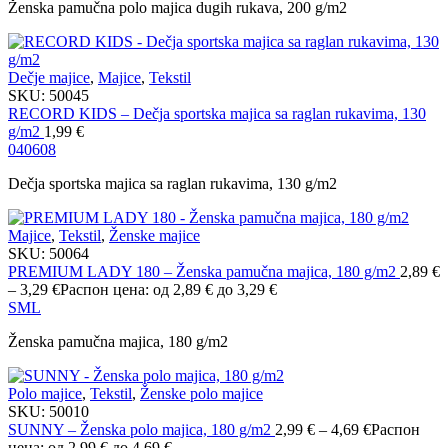
Ženska pamučna polo majica dugih rukava, 200 g/m2
Dečje majice
,
Majice
,
Tekstil
SKU:
50045
RECORD KIDS – Dečja sportska majica sa raglan rukavima, 130
g/m2
1,99
€
04
06
08
Dečja sportska majica sa raglan rukavima, 130 g/m2
Majice
,
Tekstil
,
Ženske majice
SKU:
50064
PREMIUM LADY 180 – Ženska pamučna majica, 180 g/m2
2,89
€
–
3,29
€
Распон цена: од 2,89 € до 3,29 €
S
M
L
Ženska pamučna majica, 180 g/m2
Polo majice
,
Tekstil
,
Ženske polo majice
SKU:
50010
SUNNY – Ženska polo majica, 180 g/m2
2,99
€
–
4,69
€
Распон
цена: од 2,99 € до 4,69 €