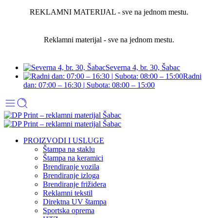
REKLAMNI MATERIJAL - sve na jednom mestu.
Reklamni materijal - sve na jednom mestu.
Severna 4, br. 30, Šabac
Radni
dan: 07:00 – 16:30 | Subota: 08:00 – 15:00
PROIZVODI I USLUGE
Štampa na staklu
Štampa na keramici
Brendiranje vozila
Brendiranje izloga
Brendiranje frižidera
Reklamni tekstil
Direktna UV štampa
Sportska oprema