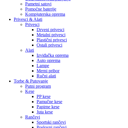
Pametni satovi
Pomoćne baterije
Kompjuterska oprema
Privesci & Alati
Privesci
Drveni privesci
Metalni privesci
Plastični privesci
Ostali privesci
Alati
Izviđačka oprema
Auto oprema
Lampe
Merni pribor
Ručni alati
Torbe & Putovanje
Putni program
Kese
PP kese
Pamučne kese
Papirne kese
Juta kese
Rančevi
Sportski rančevi
Poslovni rančevi