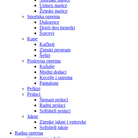
Unisex majice
Ženske majice
Sportska oprema
Dukserice
Donji deo trenerki
Šorcevi
Kape
Kačketi
Zimski program
Šeširi
Poslovna oprema
Košulje
Modni dodaci
Kecelje i oprema
Pantalone
Peškiri
Prsluci
Štepani prsluci
Radni prsluci
Softshell prsluci
Jakne
Zimske jakne i vetrovke
Softshell jakne
Radna oprema