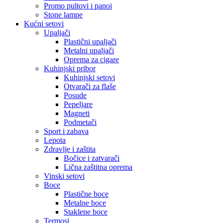
Promo pultovi i panoi
Stone lampe
Kućni setovi
Upaljači
Plastični upaljači
Metalni upaljači
Oprema za cigare
Kuhinjski pribor
Kuhinjski setovi
Otvarači za flaše
Posude
Pepeljare
Magneti
Podmetači
Sport i zabava
Lepota
Zdravlje i zaštita
Bočice i zatvarači
Lična zaštitna oprema
Vinski setovi
Boce
Plastične boce
Metalne boce
Staklene boce
Termosi