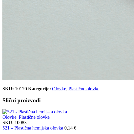
SKU:
10170
Kategorije:
Olovke
,
Plastične olovke
Slični proizvodi
Olovke
,
Plastične olovke
SKU:
10083
521 – Plastična hemijska olovka
0,14
€