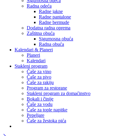
Sigurnosna odeća
Radna odeća
Radne jakne
Radne pantalone
Radne bermude
Dodatna radna oprema
Zaštitna obuća
Sigurnosna obuća
Radna obuća
Kalendari & Planeri
Planeri
Kalendari
Stakleni program
Čaše za vino
Čaše za pivo
Čaše za rakiju
Program za restorane
Stakleni program za domaćinstvo
Bokali i činije
Čaše za vodu
Čaše za tople napitke
Pepeljare
Čaše za žestoka pića