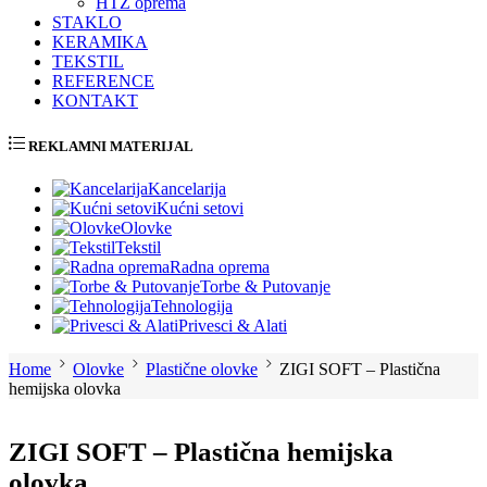
HTZ oprema
STAKLO
KERAMIKA
TEKSTIL
REFERENCE
KONTAKT
REKLAMNI MATERIJAL
Kancelarija
Kućni setovi
Olovke
Tekstil
Radna oprema
Torbe & Putovanje
Tehnologija
Privesci & Alati
Home
Olovke
Plastične olovke
ZIGI SOFT – Plastična
hemijska olovka
ZIGI SOFT – Plastična hemijska
olovka