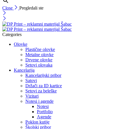
Close
Pregledali ste
Categories
Olovke
Plastične olovke
Metalne olovke
Drvene olovke
Setovi olovaka
Kancelarija
Kancelarijski pribor
Satovi
Držači za ID kartice
Setovi za beleške
Vizitari
Notesi i agende
Notesi
Portfolio
Agende
Poklon kutije
Školski pribor