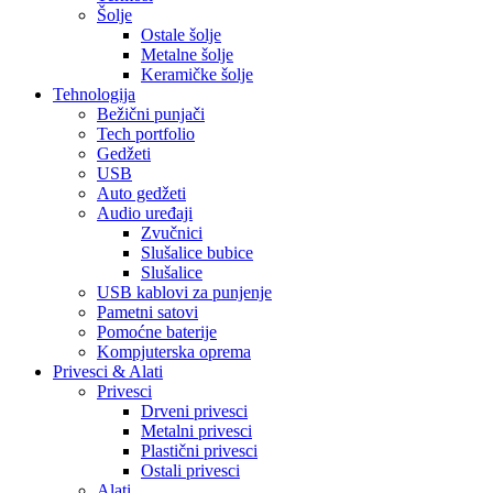
Šolje
Ostale šolje
Metalne šolje
Keramičke šolje
Tehnologija
Bežični punjači
Tech portfolio
Gedžeti
USB
Auto gedžeti
Audio uređaji
Zvučnici
Slušalice bubice
Slušalice
USB kablovi za punjenje
Pametni satovi
Pomoćne baterije
Kompjuterska oprema
Privesci & Alati
Privesci
Drveni privesci
Metalni privesci
Plastični privesci
Ostali privesci
Alati