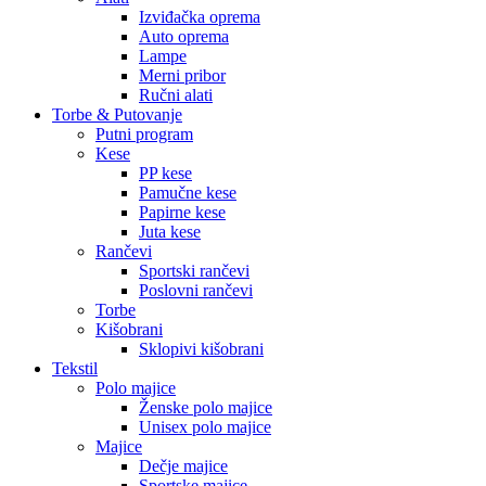
Izviđačka oprema
Auto oprema
Lampe
Merni pribor
Ručni alati
Torbe & Putovanje
Putni program
Kese
PP kese
Pamučne kese
Papirne kese
Juta kese
Rančevi
Sportski rančevi
Poslovni rančevi
Torbe
Kišobrani
Sklopivi kišobrani
Tekstil
Polo majice
Ženske polo majice
Unisex polo majice
Majice
Dečje majice
Sportske majice