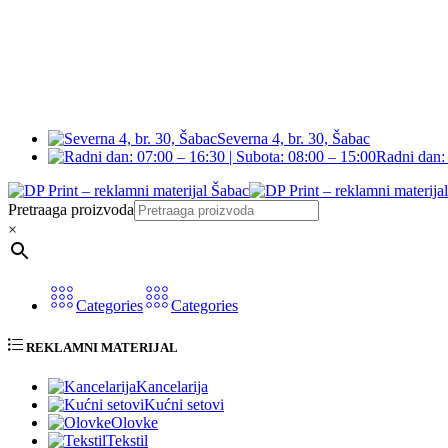
Severna 4, br. 30, Šabac
Radni dan: 
Pretraaga proizvoda
×
Categories
Categories
REKLAMNI MATERIJAL
Kancelarija
Kućni setovi
Olovke
Tekstil