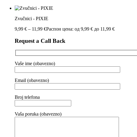
Zvučnici - PIXIE
9,99
€
–
11,99
€
Распон цена: од 9,99 € до 11,99 €
Request a Call Back
Vaše ime (obavezno)
Email (obavezno)
Broj telefona
Vaša poruka (obavezno)