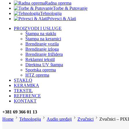
Radna oprema
Torbe & Putovanje
Tehnologija
Privesci & Alati
PROIZVODI I USLUGE
Štampa na staklu
Štampa na keramici
Brendiranje vozila
Brendiranje izloga
Brendiranje frižidera
Reklamni tekstil
Direktna UV štampa
Sportska oprema
HTZ oprema
STAKLO
KERAMIKA
TEKSTIL
REFERENCE
KONTAKT
+381 69 366 01 13
Home
Tehnologija
Audio uređaji
Zvučnici
Zvučnici – PIX