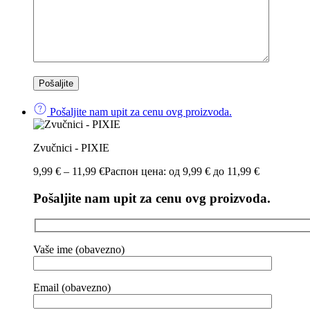
Pošaljite nam upit za cenu ovg proizvoda.
Zvučnici - PIXIE
9,99
€
–
11,99
€
Распон цена: од 9,99 € до 11,99 €
Pošaljite nam upit za cenu ovg proizvoda.
Vaše ime (obavezno)
Email (obavezno)